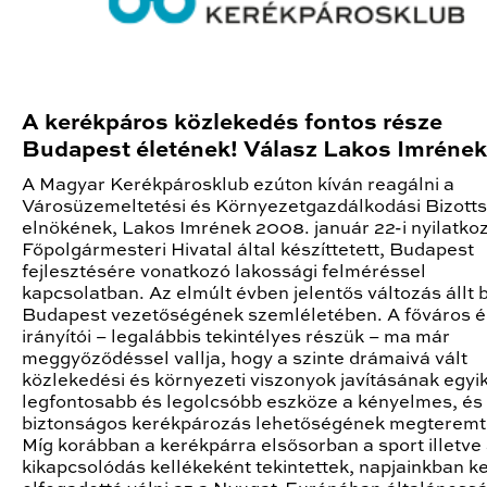
A kerékpáros közlekedés fontos része
Budapest életének! Válasz Lakos Imrének
A Magyar Kerékpárosklub ezúton kíván reagálni a
Városüzemeltetési és Környezetgazdálkodási Bizott
elnökének, Lakos Imrének 2008. január 22-i nyilatko
Főpolgármesteri Hivatal által készíttetett, Budapest
fejlesztésére vonatkozó lakossági felméréssel
kapcsolatban. Az elmúlt évben jelentős változás állt 
Budapest vezetőségének szemléletében. A főváros é
irányítói – legalábbis tekintélyes részük – ma már
meggyőződéssel vallja, hogy a szinte drámaivá vált
közlekedési és környezeti viszonyok javításának egyi
legfontosabb és legolcsóbb eszköze a kényelmes, és
biztonságos kerékpározás lehetőségének megteremt
Míg korábban a kerékpárra elsősorban a sport illetve
kikapcsolódás kellékeként tekintettek, napjainkban k