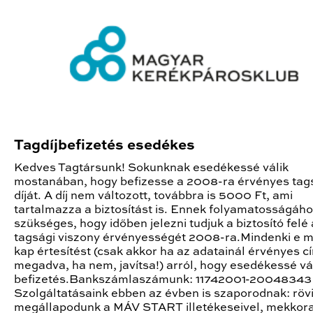
Tagdíjbefizetés esedékes
Kedves Tagtársunk! Sokunknak esedékessé válik
mostanában, hogy befizesse a 2008-ra érvényes tag
díját. A díj nem változott, továbbra is 5000 Ft, ami
tartalmazza a biztosítást is. Ennek folyamatosságáh
szükséges, hogy időben jelezni tudjuk a biztosító felé 
tagsági viszony érvényességét 2008-ra.Mindenki e m
kap értesítést (csak akkor ha az adatainál érvényes c
megadva, ha nem, javítsa!) arról, hogy esedékessé vál
befizetés.Bankszámlaszámunk: 11742001-20048343
Szolgáltatásaink ebben az évben is szaporodnak: röv
megállapodunk a MÁV START illetékeseivel, mekkor