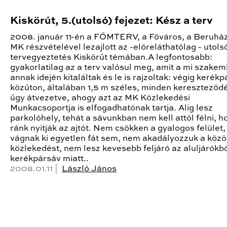
Kiskörút, 5.(utolsó) fejezet: Kész a terv
2008. január 11-én a FŐMTERV, a Főváros, a Beruház
MK részvételével lezajlott az -előreláthatólag - utols
tervegyeztetés Kiskörút témában.A legfontosabb:
gyakorlatilag az a terv valósul meg, amit a mi szake
annak idején kitaláltak és le is rajzoltak: végig kerék
közúton, általában 1,5 m széles, minden keresztező
úgy átvezetve, ahogy azt az MK Közlekedési
Munkacsoportja is elfogadhatónak tartja. Alig lesz
parkolóhely, tehát a sávunkban nem kell attól félni, h
ránk nyitják az ajtót. Nem csökken a gyalogos felület
vágnak ki egyetlen fát sem, nem akadályozzuk a közö
közlekedést, nem lesz kevesebb feljáró az aluljárókbó
kerékpársáv miatt..
2008.01.11 |
László János