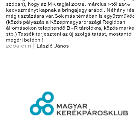
szóban), hogy az MK tagjai 2008. március 1-től 25%
kedvezményt kapnak a bringajegy árából. Néhány rés
még tisztázásra vár.Sok más témában is együttműkö
(közös pályázás a Középmagyarországi Régióban
állomásokon telepítendő B+R tárolókra, közös marke
stb.) Tessék terjeszteni az új szolgáltatást, mostantól
megéri belépni!
2008.01.11 |
László János