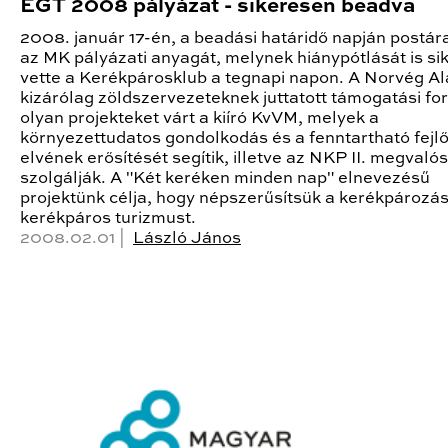
EGT 2008 pályázat - sikeresen beadva
2008. január 17-én, a beadási határidő napján postár
az MK pályázati anyagát, melynek hiánypótlását is si
vette a Kerékpárosklub a tegnapi napon. A Norvég A
kizárólag zöldszervezeteknek juttatott támogatási fo
olyan projekteket várt a kiíró KvVM, melyek a
környezettudatos gondolkodás és a fenntartható fejl
elvének erősítését segítik, illetve az NKP II. megvalós
szolgálják. A "Két keréken minden nap" elnevezésű
projektünk célja, hogy népszerűsítsük a kerékpározás
kerékpáros turizmust.
2008.02.01 |
László János