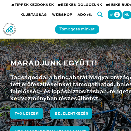
#TIPPEK KEZDŐKNEK
#EZEKEN DOLGOZUNK
#I BIKE BU
KLUBTAGSÁG
WEBSHOP
ADÓ 1%
HU
Támogass minket
MARADJUNK EGYÜTT!
Tagságoddal a bringabarát Magyarország
tett erőfeszítéseinket támogathatod, bales
felelősség- és lopásbiztosításban, renget
kedvezményben részesülhetsz.
TAG LESZEK!
BEJELENTKEZÉS