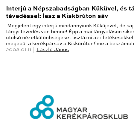
Interjú a Népszabadságban Küküvel, és tá
tévedéssel: lesz a Kiskörúton sáv
Megjelent egy interjú mindannyiunk Küküjével, de sa
tárgyi tévedés van benne! Épp a mai tárgyaláson siker
utolsó nézetkülönbségeket tisztázni az illetékesekkel
megépül a kerékpársáv a Kiskörúton!Íme a beszámol
2008.01.11 |
László János