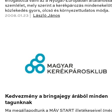
elfogadottá válni az a Nyugat-Európában általánossá 
szemlélet, mely szerint a kerékpározás mindenekelőt
közlekedés gyors, olcsó és környezettudatos módja.
2008.01.23 |
László János
Kedvezmény a bringajegy árából minden
tagunknak
Ma megállapodtunk a MÁV START illetékeseivel (mé