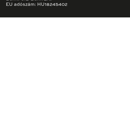
EU adószám: HU18245402