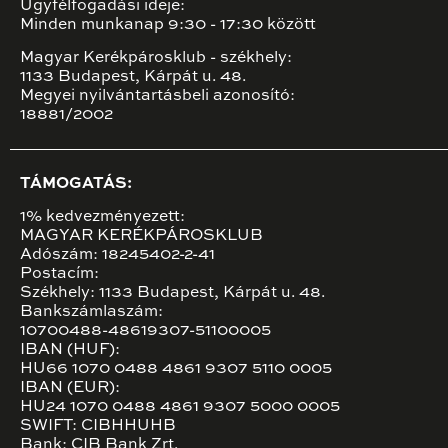
Ügyfélfogadási ideje:
Minden munkanap 9:30 - 17:30 között
Magyar Kerékpárosklub - székhely:
1133 Budapest, Kárpát u. 48.
Megyei nyilvántartásbeli azonosító:
18881/2002
TÁMOGATÁS:
1% kedvezményezett:
MAGYAR KERÉKPÁROSKLUB
Adószám: 18245402-2-41
Postacím:
Székhely: 1133 Budapest, Kárpát u. 48.
Bankszámlaszám:
10700488-48619307-51100005
IBAN (HUF):
HU66 1070 0488 4861 9307 5110 0005
IBAN (EUR):
HU24 1070 0488 4861 9307 5000 0005
SWIFT: CIBHHUHB
Bank: CIB Bank Zrt.