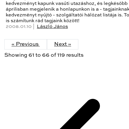
kedvezményt kapunk vasúti utazáshoz, és legkésőbb
áprilisban megjelenik a honlapunkon is a - tagjainkna
kedvezményt nyújtó - szolgáltatói hálózat listája is. 
is számítunk rád tagjaink között!
2008.01.10 |
László János
« Previous
Next »
Showing
61
to
66
of
119
results