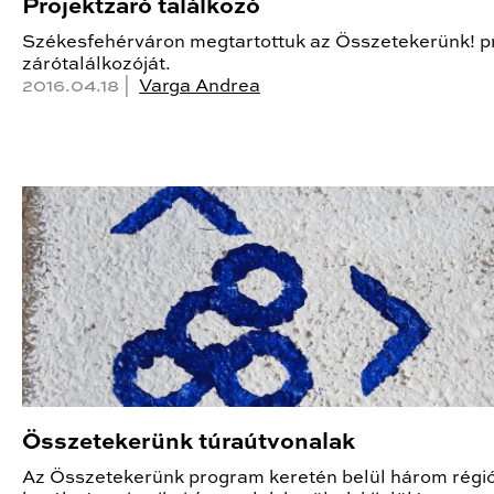
Projektzaró találkozó
Székesfehérváron megtartottuk az Összetekerünk! p
zárótalálkozóját.
2016.04.18 |
Varga Andrea
Összetekerünk túraútvonalak
Az Összetekerünk program keretén belül három régió