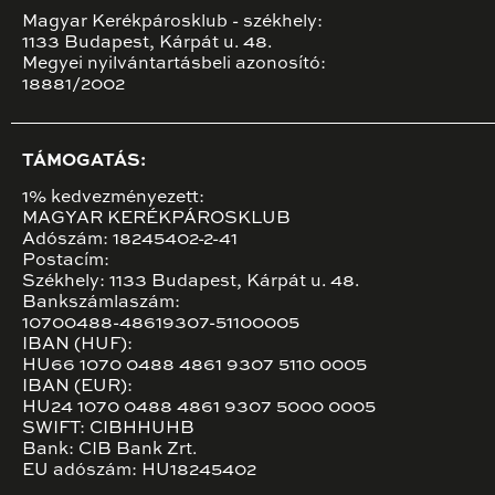
Magyar Kerékpárosklub - székhely:
1133 Budapest, Kárpát u. 48.
Megyei nyilvántartásbeli azonosító:
18881/2002
TÁMOGATÁS:
1% kedvezményezett:
MAGYAR KERÉKPÁROSKLUB
Adószám: 18245402-2-41
Postacím:
Székhely: 1133 Budapest, Kárpát u. 48.
Bankszámlaszám:
10700488-48619307-51100005
IBAN (HUF):
HU66 1070 0488 4861 9307 5110 0005
IBAN (EUR):
HU24 1070 0488 4861 9307 5000 0005
SWIFT: CIBHHUHB
Bank: CIB Bank Zrt.
EU adószám: HU18245402