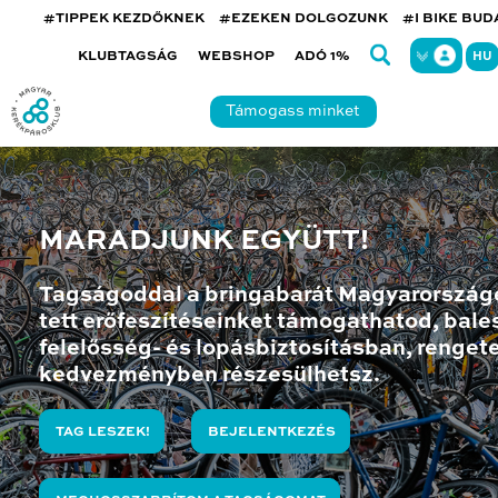
#TIPPEK KEZDŐKNEK
#EZEKEN DOLGOZUNK
#I BIKE BU
KLUBTAGSÁG
WEBSHOP
ADÓ 1%
HU
Támogass minket
MARADJUNK EGYÜTT!
Tagságoddal a bringabarát Magyarország
tett erőfeszítéseinket támogathatod, bales
felelősség- és lopásbiztosításban, renget
kedvezményben részesülhetsz.
TAG LESZEK!
BEJELENTKEZÉS