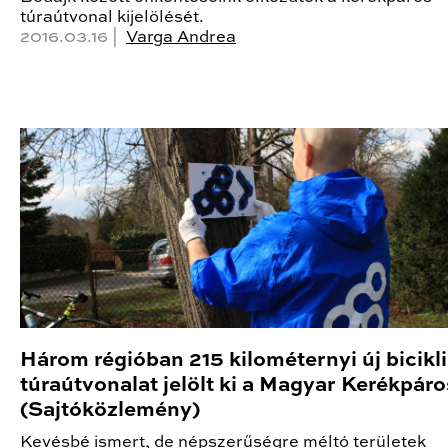
túraútvonal kijelölését.
2016.03.16 |
Varga Andrea
Három régióban 215 kilométernyi új bicikl
túraútvonalat jelölt ki a Magyar Kerékpár
(Sajtóközlemény)
Kevésbé ismert, de népszerűségre méltó területek