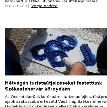
kerékpárturisztikai útvonalak kerültek kijelölésre.
2016.03.23 |
Varga Andrea
Hétvégén turistaútjelzéseket festettünk
Székesfehérvár környékén
Az Összetekerünk kerékpáros turizmusfejlesztési pro
újabb szakaszába érkezett! Vasárnap Székesfehérvá
Bodajk között önkénteseink elkezdték a kerékpáros