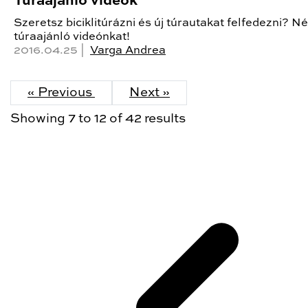
Túraajánló videók
Szeretsz biciklitúrázni és új túrautakat felfedezni? 
túraajánló videónkat!
2016.04.25 |
Varga Andrea
« Previous
Next »
Showing
7
to
12
of
42
results