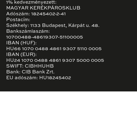
1% kedvezményezett:
MAGYAR KERÉKPÁROSKLUB
Adószám: 18245402-2-41
Postacím:
Székhely: 1133 Budapest, Kárpát u. 48.
Bankszámlaszám:
10700488-48619307-51100005
IBAN (HUF):
HU66 1070 0488 4861 9307 5110 0005
IBAN (EUR):
HU24 1070 0488 4861 9307 5000 0005
SWIFT: CIBHHUHB
Bank: CIB Bank Zrt.
EU adószám: HU18245402