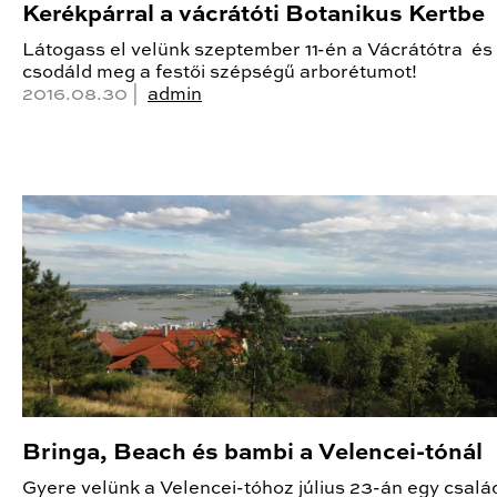
Kerékpárral a vácrátóti Botanikus Kertbe
Látogass el velünk szeptember 11-én a Vácrátótra és
csodáld meg a festői szépségű arborétumot!
2016.08.30 |
admin
Bringa, Beach és bambi a Velencei-tónál
Gyere velünk a Velencei-tóhoz július 23-án egy csalá