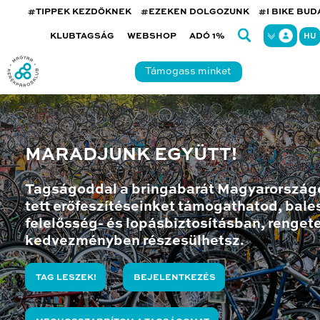
#TIPPEK KEZDŐKNEK
#EZEKEN DOLGOZUNK
#I BIKE BU
KLUBTAGSÁG
WEBSHOP
ADÓ 1%
HU
Támogass minket
MARADJUNK EGYÜTT!
Tagságoddal a bringabarát Magyarország
tett erőfeszítéseinket támogathatod, bales
felelősség- és lopásbiztosításban, renget
kedvezményben részesülhetsz.
TAG LESZEK!
BEJELENTKEZÉS