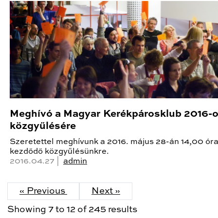
Meghívó a Magyar Kerékpárosklub 2016-
közgyűlésére
Szeretettel meghívunk a 2016. május 28-án 14,00 ór
kezdődő közgyűlésünkre.
2016.04.27 |
admin
« Previous
Next »
Showing
7
to
12
of
245
results