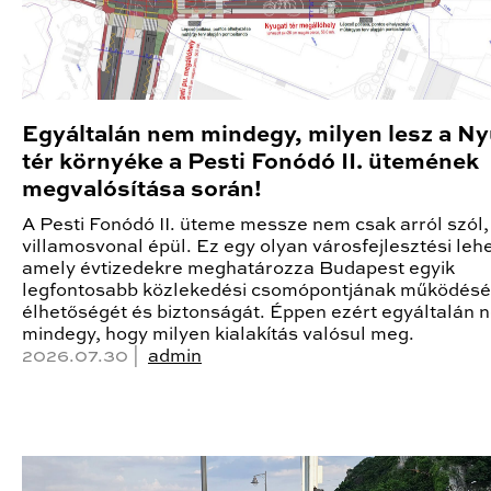
Egyáltalán nem mindegy, milyen lesz a Ny
tér környéke a Pesti Fonódó II. ütemének
megvalósítása során!
A Pesti Fonódó II. üteme messze nem csak arról szól,
villamosvonal épül. Ez egy olyan városfejlesztési leh
amely évtizedekre meghatározza Budapest egyik
legfontosabb közlekedési csomópontjának működésé
élhetőségét és biztonságát. Éppen ezért egyáltalán 
mindegy, hogy milyen kialakítás valósul meg.
2026.07.30 |
admin