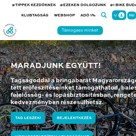
#TIPPEK KEZDŐKNEK
#EZEKEN DOLGOZUNK
#I BIKE BU
KLUBTAGSÁG
WEBSHOP
ADÓ 1%
HU
Támogass minket
MARADJUNK EGYÜTT!
Tagságoddal a bringabarát Magyarország
tett erőfeszítéseinket támogathatod, bales
felelősség- és lopásbiztosításban, renget
kedvezményben részesülhetsz.
TAG LESZEK!
BEJELENTKEZÉS