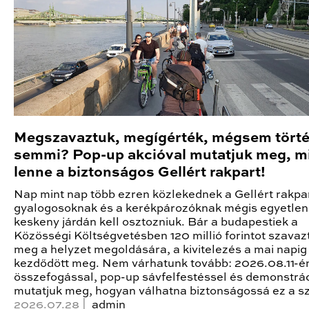
Megszavaztuk, megígérték, mégsem törté
semmi? Pop-up akcióval mutatjuk meg, m
lenne a biztonságos Gellért rakpart!
Nap mint nap több ezren közlekednek a Gellért rakpa
gyalogosoknak és a kerékpározóknak mégis egyetlen
keskeny járdán kell osztozniuk. Bár a budapestiek a
Közösségi Költségvetésben 120 millió forintot szavaz
meg a helyzet megoldására, a kivitelezés a mai napi
kezdődött meg. Nem várhatunk tovább: 2026.08.11-én 
összefogással, pop-up sávfelfestéssel és demonstrá
mutatjuk meg, hogyan válhatna biztonságossá ez a s
2026.07.28 |
admin