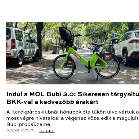
Indul a MOL Bubi 3.0: Sikeresen tárgyalt
BKK-val a kedvezőbb árakért
A Kerékpárosklubnál hónapok óta tűkön ülve vártuk a 
most végre hivatalos: a végéhez közeledik a megúju
Bubi próbaüzeme.
2026.07.17 |
admin