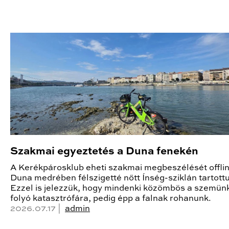
Szakmai egyeztetés a Duna fenekén
A Kerékpárosklub eheti szakmai megbeszélését offlin
Duna medrében félszigetté nőtt Ínség-sziklán tartottu
Ezzel is jelezzük, hogy mindenki közömbös a szemünk
folyó katasztrófára, pedig épp a falnak rohanunk.
2026.07.17 |
admin