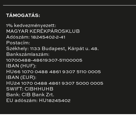
TÁMOGATÁS:
1% kedvezményezett:
MAGYAR KERÉKPÁROSKLUB
Adószám: 18245402-2-41
Postacím:
Székhely: 1133 Budapest, Kárpát u. 48.
Bankszámlaszám:
10700488-48619307-51100005
IBAN (HUF):
HU66 1070 0488 4861 9307 5110 0005
IBAN (EUR):
HU24 1070 0488 4861 9307 5000 0005
SWIFT: CIBHHUHB
Bank: CIB Bank Zrt.
EU adószám: HU18245402