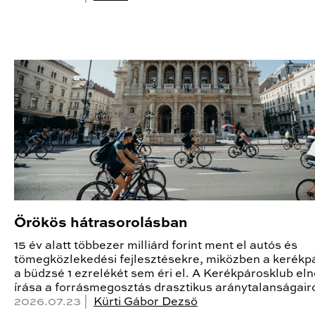
Örökös hátrasorolásban
15 év alatt többezer milliárd forint ment el autós és
tömegközlekedési fejlesztésekre, miközben a kerékp
a büdzsé 1 ezrelékét sem éri el. A Kerékpárosklub el
írása a forrásmegosztás drasztikus aránytalanságairó
2026.07.23 |
Kürti Gábor Dezső