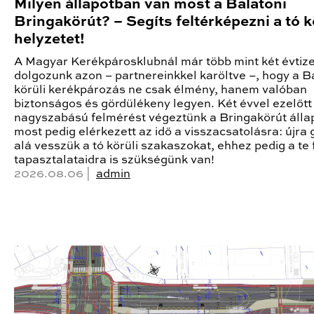
Milyen állapotban van most a Balatoni
Bringakörút? – Segíts feltérképezni a tó k
helyzetet!
A Magyar Kerékpárosklubnál már több mint két évtiz
dolgozunk azon – partnereinkkel karöltve –, hogy a B
körüli kerékpározás ne csak élmény, hanem valóban
biztonságos és gördülékeny legyen. Két évvel ezelőtt
nagyszabású felmérést végeztünk a Bringakörút állap
most pedig elérkezett az idő a visszacsatolásra: újra
alá vesszük a tó körüli szakaszokat, ehhez pedig a te 
tapasztalataidra is szükségünk van!
2026.08.06 |
admin