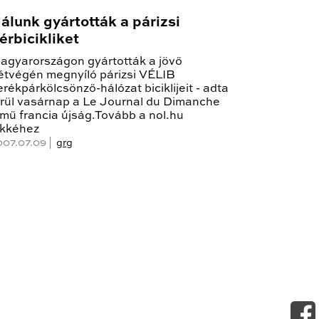
álunk gyártották a párizsi
érbicikliket
agyarországon gyártották a jövő
étvégén megnyíló párizsi VÉLIB
erékpárkölcsönző-hálózat biciklijeit - adta
írül vasárnap a Le Journal du Dimanche
ímű francia újság.Tovább a nol.hu
ikkéhez
007.07.09 |
grg