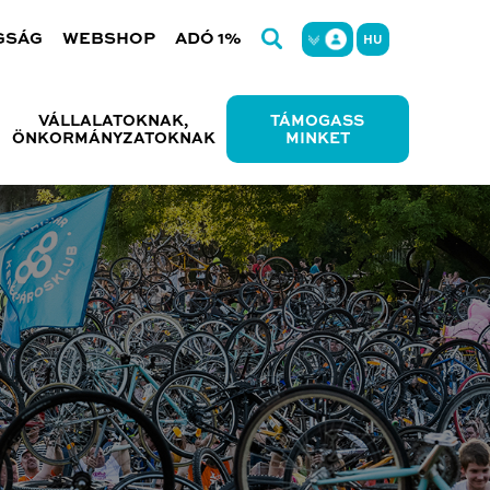
GSÁG
WEBSHOP
ADÓ 1%
HU
VÁLLALATOKNAK,
TÁMOGASS
ÖNKORMÁNYZATOKNAK
MINKET