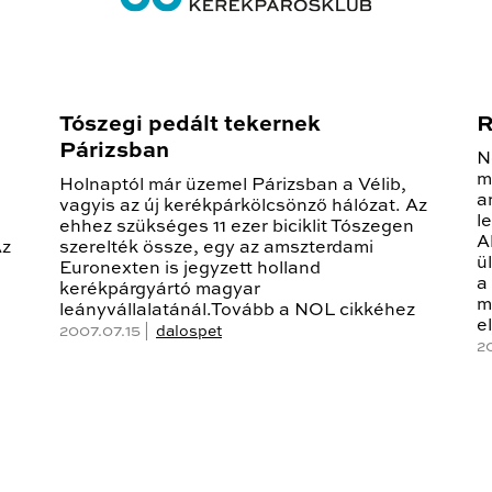
Tószegi pedált tekernek
R
Párizsban
N
m
Holnaptól már üzemel Párizsban a Vélib,
a
vagyis az új kerékpárkölcsönző hálózat. Az
l
ehhez szükséges 11 ezer biciklit Tószegen
A
Az
szerelték össze, egy az amszterdami
ü
Euronexten is jegyzett holland
a
kerékpárgyártó magyar
m
leányvállalatánál.Tovább a NOL cikkéhez
e
2007.07.15 |
dalospet
20