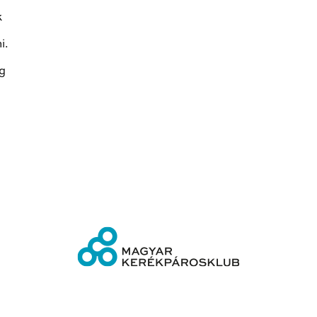
k
i.
g