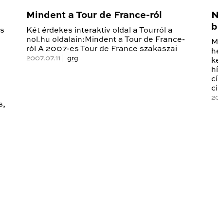
Mindent a Tour de France-ról
N
b
os
Két érdekes interaktív oldal a Tourról a
nol.hu oldalain:Mindent a Tour de France-
M
ról A 2007-es Tour de France szakaszai
h
2007.07.11 |
grg
k
h
c
c
2
s,