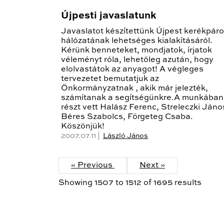
Újpesti javaslatunk
Javaslatot készítettünk Újpest kerékpár
hálózatának lehetséges kialakításáról.
Kérünk benneteket, mondjatok, írjatok
véleményt róla, lehetőleg azután, hogy
elolvastátok az anyagot! A végleges
tervezetet bemutatjuk az
Önkormányzatnak , akik már jelezték,
számítanak a segítségünkre.A munkában
részt vett Halász Ferenc, Streleczki Jáno
Béres Szabolcs, Förgeteg Csaba.
Köszönjük!
2007.07.11 |
László János
« Previous
Next »
Showing
1507
to
1512
of
1695
results