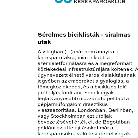
Sérelmes biciklisták - siralmas
utak
A világban (...) már nem annyira a
kerékpárutakra, mint inkább a
szemléletformálásra és a megreformált
közlekedési infrastruktúrájára költenek. 
úgynevezett élhető város kialakításának
jegyében az embereket a gyaloglás, a
tömegközlekedés, és a biciklizés felé
próbálják fordítani. Ennek egyik
leglátványosabb mozzanata például a
gépjárműforgalom drasztikus
visszaszorítása. Londonban, Berlinben,
vagy Stockholmban ezt útdíjak
bevezetésével érték el, de Bogotában
például az útfelújításokat már a
kerékpárosokra való tekintettel végzik.