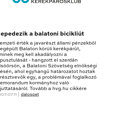
epedezik a balatoni bicikliút
emzeti érték a javarészt állami pénzekből
egépült Balaton körüli kerékpárút,
minek meg kell akadályozni a
epusztulását - hangzott el szerdán
lsóőrsön, a Balatoni Szövetség elnökségi
lésén, ahol egyhangú határozatot hoztak
 résztvevők egy, a problémával foglalkozó
emorandum kormányhoz való
ljuttatásáról. Tovább a hvg.hu cikkére
07.07.11 |
dalospet