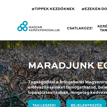
#TIPPEK KEZDŐKNEK
#EZEKEN D
KER
CSATLAKOZZ!
TA
MARADJUNK E
Tagságoddal a bringabarát Magyarors
erőfeszítéseinket támogathatod, bale
lopásbiztosításban, rengeteg kedvez
TAG LESZEK!
BEJELENTKEZÉS