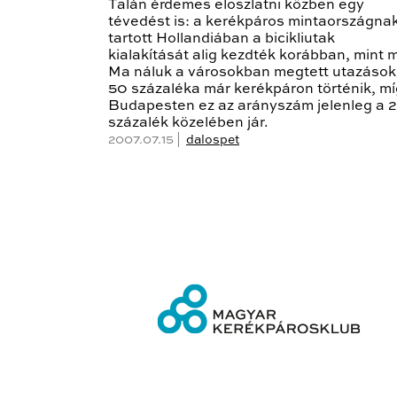
Talán érdemes eloszlatni közben egy
tévedést is: a kerékpáros mintaországna
tartott Hollandiában a bicikliutak
kialakítását alig kezdték korábban, mint m
Ma náluk a városokban megtett utazások
50 százaléka már kerékpáron történik, mí
Budapesten ez az arányszám jelenleg a 2
százalék közelében jár.
2007.07.15 |
dalospet