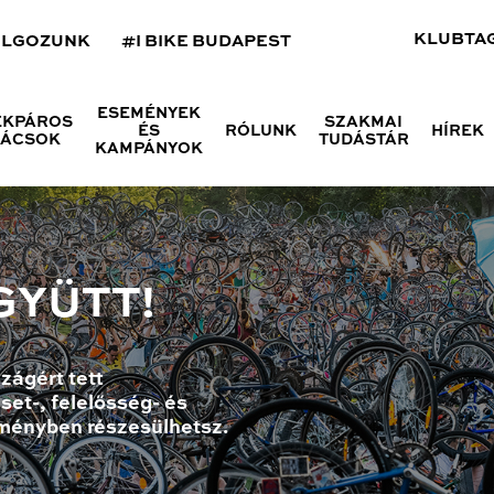
KLUBTA
OLGOZUNK
#I BIKE BUDAPEST
ESEMÉNYEK
ÉKPÁROS
SZAKMAI
ÉS
RÓLUNK
HÍREK
NÁCSOK
TUDÁSTÁR
KAMPÁNYOK
GYÜTT!
zágért tett
set-, felelősség- és
ményben részesülhetsz.