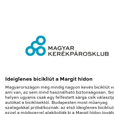
Ideiglenes bicikliút a Margit hídon
Magyarországon még mindig nagyon kevés bicikliút v
ami van, az sem mind használható biztonságosan. So
helyen ugyanis csak egy felfestett sárga csík választja
autókat a biciklisektől. Budapesten most műanyag
szalagokkal próbálkoznak: az első ideiglenes bicikliut
ezzel a módszerrel alakították ki a Margit hídon.továb