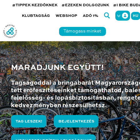
#TIPPEK KEZDŐKNEK
#EZEKEN DOLGOZUNK
#I BIKE BU
KLUBTAGSÁG
WEBSHOP
ADÓ 1%
HU
Támogass minket
MARADJUNK EGYÜTT!
Tagságoddal a bringabarát Magyarország
tett erőfeszítéseinket támogathatod, bales
felelősség- és lopásbiztosításban, renget
kedvezményben részesülhetsz.
TAG LESZEK!
BEJELENTKEZÉS