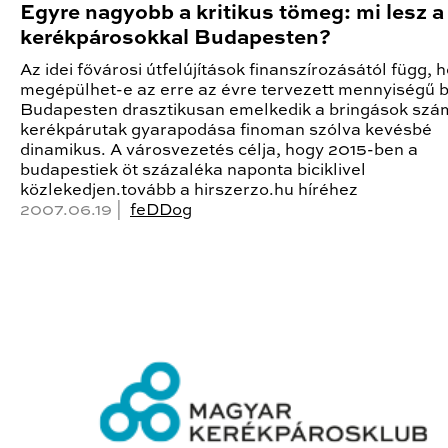
Egyre nagyobb a kritikus tömeg: mi lesz a
kerékpárosokkal Budapesten?
Az idei fővárosi útfelújítások finanszírozásától függ, 
megépülhet-e az erre az évre tervezett mennyiségű bi
Budapesten drasztikusan emelkedik a bringások szá
kerékpárutak gyarapodása finoman szólva kevésbé
dinamikus. A városvezetés célja, hogy 2015-ben a
budapestiek öt százaléka naponta biciklivel
közlekedjen.tovább a hirszerzo.hu híréhez
2007.06.19 |
feDDog