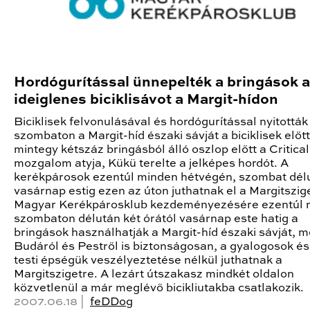
Hordógurítással ünnepelték a bringások 
ideiglenes biciklisávot a Margit-hídon
Biciklisek felvonulásával és hordógurítással nyitottá
szombaton a Margit-híd északi sávját a biciklisek előtt
mintegy kétszáz bringásból álló oszlop előtt a Critica
mozgalom atyja, Kükü terelte a jelképes hordót. A
kerékpárosok ezentúl minden hétvégén, szombat dél
vasárnap estig ezen az úton juthatnak el a Margitszig
Magyar Kerékpárosklub kezdeményezésére ezentúl 
szombaton délután két órától vasárnap este hatig a
bringások használhatják a Margit-híd északi sávját, 
Budáról és Pestről is biztonságosan, a gyalogosok és
testi épségük veszélyeztetése nélkül juthatnak a
Margitszigetre. A lezárt útszakasz mindkét oldalon
közvetlenül a már meglévő bicikliutakba csatlakozik.
2007.06.18 |
feDDog