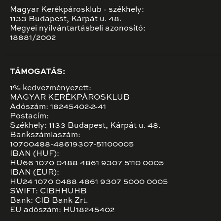
Magyar Kerékpárosklub - székhely:
1133 Budapest, Kárpát u. 48.
Megyei nyilvántartásbeli azonosító:
18881/2002
TÁMOGATÁS:
1% kedvezményezett:
MAGYAR KERÉKPÁROSKLUB
Adószám: 18245402-2-41
Postacím:
Székhely: 1133 Budapest, Kárpát u. 48.
Bankszámlaszám:
10700488-48619307-51100005
IBAN (HUF):
HU66 1070 0488 4861 9307 5110 0005
IBAN (EUR):
HU24 1070 0488 4861 9307 5000 0005
SWIFT: CIBHHUHB
Bank: CIB Bank Zrt.
EU adószám: HU18245402