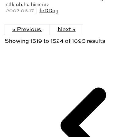
rtlklub.hu híréhez
2007.06.17 |
feDDog
« Previous
Next »
Showing
1519
to
1524
of
1695
results