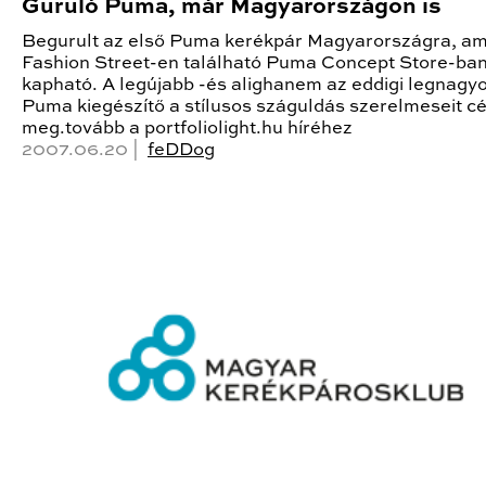
Guruló Puma, már Magyarországon is
Begurult az első Puma kerékpár Magyarországra, am
Fashion Street-en található Puma Concept Store-ba
kapható. A legújabb -és alighanem az eddigi legnagy
Puma kiegészítő a stílusos száguldás szerelmeseit c
meg.tovább a portfoliolight.hu híréhez
2007.06.20 |
feDDog