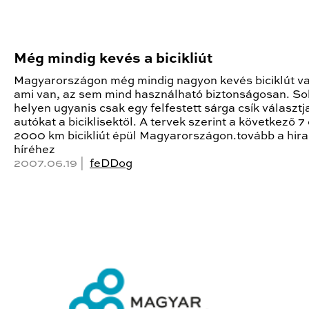
Még mindig kevés a bicikliút
Magyarországon még mindig nagyon kevés biciklút va
ami van, az sem mind használható biztonságosan. So
helyen ugyanis csak egy felfestett sárga csík választja
autókat a biciklisektől. A tervek szerint a következő 
2000 km bicikliút épül Magyarországon.tovább a hir
híréhez
2007.06.19 |
feDDog