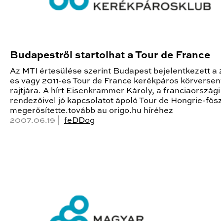
Budapestről startolhat a Tour de France
Az MTI értesülése szerint Budapest bejelentkezett a
es vagy 2011-es Tour de France kerékpáros körversen
rajtjára. A hírt Eisenkrammer Károly, a franciaországi
rendezőivel jó kapcsolatot ápoló Tour de Hongrie-fő
megerősítette.tovább au origo.hu híréhez
2007.06.19 |
feDDog