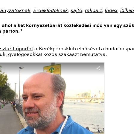
ányzatoknak
,
Érdeklődőknek
,
sajtó
,
rakpart
,
Index
,
ibike
ahol a két környezetbarát közlekedési mód van egy szűk 
 parton."
zített riportot
a Kerékpárosklub elnökével a budai rakpart
 szűk, gyalogosokkal közös szakaszt bemutatva.