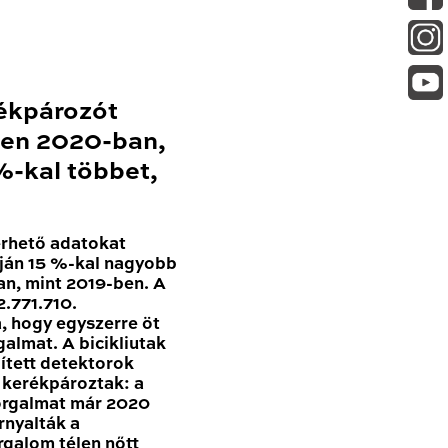
ékpározót
en 2020-ban,
-kal többet,
érhető adatokat
ján 15 %-kal nagyobb
n, mint 2019-ben. A
.771.710.
, hogy egyszerre öt
galmat. A bicikliutak
pített detektorok
n kerékpároztak: a
forgalmat már 2020
nyalták a
rgalom télen nőtt