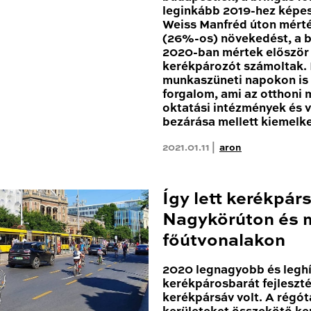
leginkább 2019-hez képes
Weiss Manfréd úton mért
(26%-os) növekedést, a b
2020-ban mértek először 1
kerékpározót számoltak
munkaszüneti napokon is 
forgalom, ami az otthoni
oktatási intézmények és 
bezárása mellett kiemelk
2021.01.11 |
aron
Így lett kerékpár
Nagykörúton és 
főútvonalakon
2020 legnagyobb és leghí
kerékpárosbarát fejleszté
kerékpársáv volt. A régóta