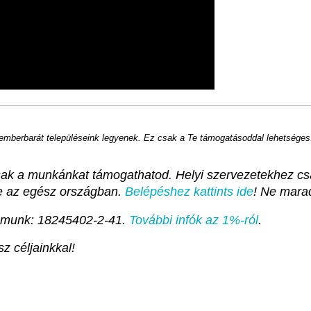
 emberbarát településeink legyenek. Ez csak a Te támogatásoddal lehetséges
sak a munkánkat támogathatod. Helyi szervezetekhez csa
te az egész országban.
Belépéshez kattints ide
! Ne mara
ámunk: 18245402-2-41.
További infók az 1%-ról
.
z céljainkkal!