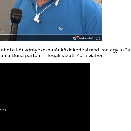
ahol a két környezetbarát közlekedési mód van egy szűk 
 a Duna parton." - fogalmazott Kürti Gábor.