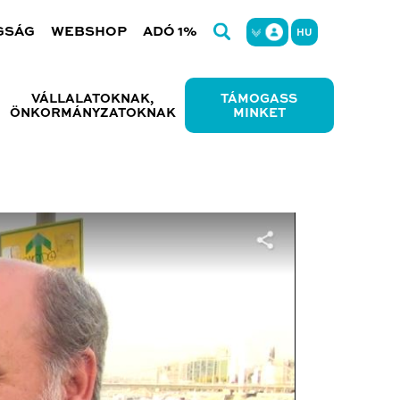
GSÁG
WEBSHOP
ADÓ 1%
HU
VÁLLALATOKNAK,
TÁMOGASS
ÖNKORMÁNYZATOKNAK
MINKET