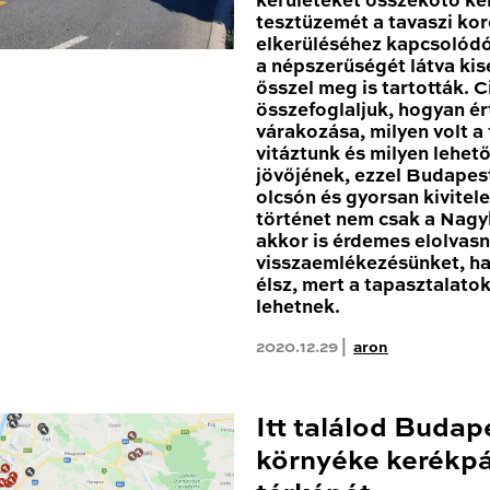
kerületeket összekötő k
tesztüzemét a tavaszi kor
elkerüléséhez kapcsolódóa
a népszerűségét látva ki
ősszel meg is tartották. 
összefoglaljuk, hogyan ér
várakozása, milyen volt a
vitáztunk és milyen lehe
jövőjének, ezzel Budapest
olcsón és gyorsan kivitele
történet nem csak a Nagy
akkor is érdemes elolvas
visszaemlékezésünket, h
élsz, mert a tapasztalato
lehetnek.
2020.12.29 |
aron
Itt találod Budap
környéke kerékpá