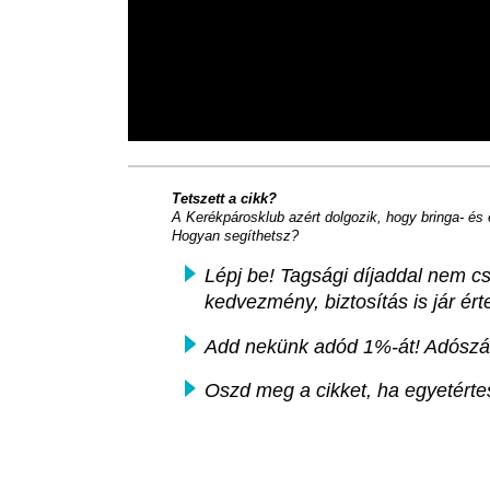
Tetszett a cikk?
A Kerékpárosklub azért dolgozik, hogy bringa- és
Hogyan segíthetsz?
Lépj be! Tagsági díjaddal nem c
kedvezmény, biztosítás is jár ér
Add nekünk adód 1%-át! Adósz
Oszd meg a cikket, ha egyetértes