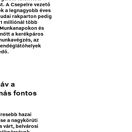
t. A Csepelre vezető
ék a legnagyobb éves
udai rakparton pedig
 milliónál több
. Munkanapokon és
nőtt a kerékpáros
 munkavégzés, az
vendéglátóhelyek
edő.
sáv a
más fontos
resebb hazai
se a nagykörúti
 várt, belvárosi