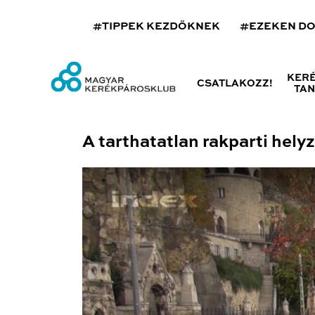
#TIPPEK KEZDŐKNEK
#EZEKEN D
KER
CSATLAKOZZ!
TA
A tarthatatlan rakparti hely