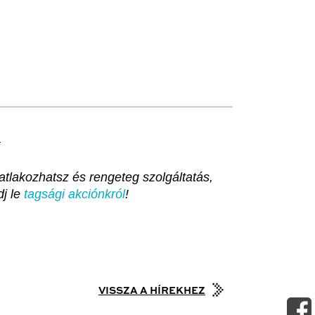
.
tlakozhatsz és rengeteg szolgáltatás,
dj le
tagsági akciónkról
!
VISSZA A HÍREKHEZ