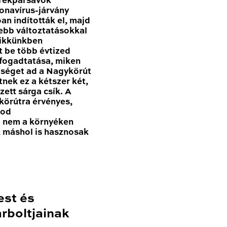
erékpársávok
onavírus-járvány
n indították el, majd
sebb változtatásokkal
Cikkünkben
t be több évtized
 fogadtatása, miken
tőséget ad a Nagykörút
nek ez a kétszer két,
zett sárga csík. A
körútra érvényes,
nod
a nem a környéken
k máshol is hasznosak
est és
rboltjainak