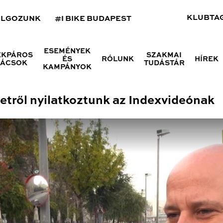
KLUBTA
OLGOZUNK
#I BIKE BUDAPEST
ESEMÉNYEK
ÉKPÁROS
SZAKMAI
ÉS
RÓLUNK
HÍREK
NÁCSOK
TUDÁSTÁR
KAMPÁNYOK
zetről nyilatkoztunk az Indexvideónak