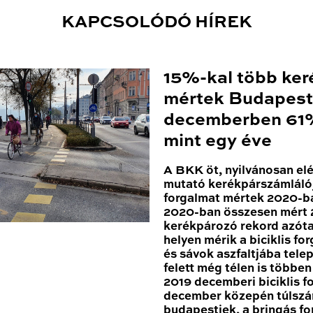
KAPCSOLÓDÓ HÍREK
15%-kal több ker
mértek Budapest
decemberben 61%
mint egy éve
A BKK öt, nyilvánosan el
mutató kerékpárszámláló
forgalmat mértek 2020-ba
2020-ban összesen mért 2
kerékpározó rekord azóta
helyen mérik a biciklis for
és sávok aszfaltjába tele
felett még télen is többe
2019 decemberi biciklis 
december közepén túlszár
budapestiek, a bringás fo