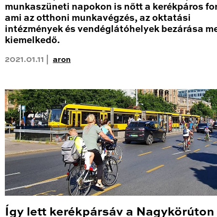
munkaszüneti napokon is nőtt a kerékpáros fo
ami az otthoni munkavégzés, az oktatási
intézmények és vendéglátóhelyek bezárása me
kiemelkedő.
2021.01.11 |
aron
Így lett kerékpársáv a Nagykörúton