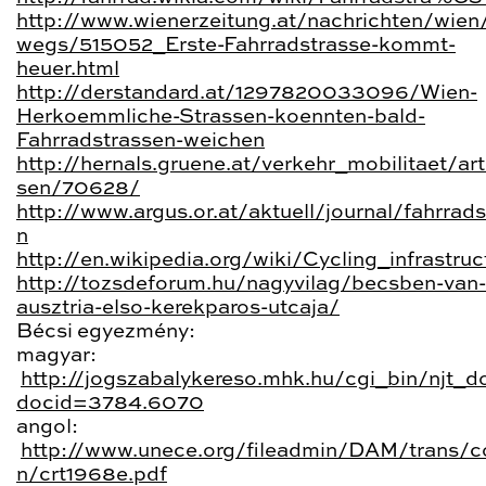
http://www.wienerzeitung.at/nachrichten/wien
wegs/515052_Erste-Fahrradstrasse-kommt-
heuer.html
http://derstandard.at/1297820033096/Wien-
Herkoemmliche-Strassen-koennten-bald-
Fahrradstrassen-weichen
http://hernals.gruene.at/verkehr_mobilitaet/art
sen/70628/
http://www.argus.or.at/aktuell/journal/fahrrad
n
http://en.wikipedia.org/wiki/Cycling_infrastruc
http://tozsdeforum.hu/nagyvilag/becsben-van-
ausztria-elso-kerekparos-utcaja/
Bécsi egyezmény:
magyar:
http://jogszabalykereso.mhk.hu/cgi_bin/njt_d
docid=3784.6070
angol:
http://www.unece.org/fileadmin/DAM/trans/c
n/crt1968e.pdf