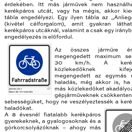
érdekében. Itt más járművek nem használh
kerékpáros utcát, vagy ha mégis, akkor kie
tábla engedélyezi. Egy ilyen tábla az „Anliege
(kivétel célforgalom), amit gyakran láth
kerékpáros utcáknál, valamint a csak egy irányb
engedélyezés is előfordul.
Az összes járműre ér
megengedett maximum se
30 km/h. A kerékp
közlekedőknek kifeje
megengedett az egymás me
haladás, még akkor is, ha 
más közlekedőket akadályo
gépjárműveknek csökkenteni
sebességüket, hogy ne veszélyeztessék a keré
haladókat.
A 8 évesnél fiatalabb kerékpáros
gyerekeknek, a gyalogosoknak és a
görkorcsolyázóknak – ahogy más