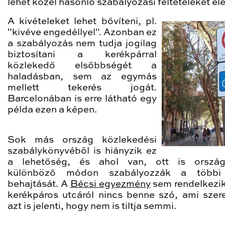
lehet közel hasonló szabályozási feltételeket elé
A kivételeket lehet bővíteni, pl.
"kivéve engedéllyel". Azonban ez
a szabályozás nem tudja jogilag
biztosítani a kerékpárral
közlekedő elsőbbségét a
haladásban, sem az egymás
mellett tekerés jogát.
Barcelonában is erre látható egy
példa ezen a képen.
Sok más ország közlekedési
szabálykönyvéből is hiányzik ez
a lehetőség, és ahol van, ott is ország
különböző módon szabályozzák a többi
behajtását. A
Bécsi egyezmény
sem rendelkezik 
kerékpáros utcáról nincs benne szó, ami szer
azt is jelenti, hogy nem is tiltja semmi.