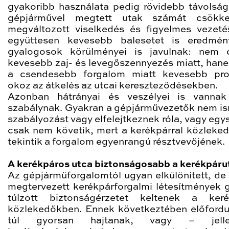
gyakoribb használata pedig rövidebb távolsá
gépjárművel megtett utak számát csökke
megváltozott viselkedés és figyelmes vezet
együttesen kevesebb balesetet is eredmén
gyalogosok körülményei is javulnak: nem 
kevesebb zaj- és levegőszennyezés miatt, han
a csendesebb forgalom miatt kevesebb pro
okoz az átkelés az utcai kereszteződésekben.
Azonban hátrányai és veszélyei is vannak
szabálynak. Gyakran a gépjárművezetők nem is
szabályozást vagy elfelejtkeznek róla, vagy egy
csak nem követik, mert a kerékpárral közleke
tekintik a forgalom egyenrangú résztvevőjének.
A kerékpáros utca biztonságosabb a kerékpáru
Az gépjárműforgalomtól ugyan elkülönített, de 
megtervezett kerékpárforgalmi létesítmények 
túlzott biztonságérzetet keltenek a keré
közlekedőkben. Ennek következtében előfordu
túl gyorsan hajtanak, vagy – jell