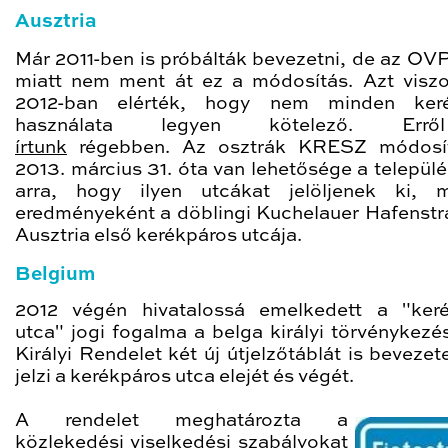
Ausztria
Már 2011-ben is próbálták bevezetni, de az OVP
miatt nem ment át ez a módosítás. Azt visz
2012-ban elérték, hogy nem minden keré
használata legyen kötelező. E
írtunk
régebben. Az osztrák KRESZ módosít
2013. március 31. óta van lehetősége a települ
arra, hogy ilyen utcákat jelöljenek ki, 
eredményeként a döblingi Kuchelauer Hafenstra
Ausztria első kerékpáros utcája.
Belgium
2012 végén hivatalossá emelkedett a "ker
utca" jogi fogalma a belga királyi törvénykezé
Királyi Rendelet két új útjelzőtáblát is bevezet
jelzi a kerékpáros utca elejét és végét.
A rendelet meghatározta a
közlekedési viselkedési szabályokat