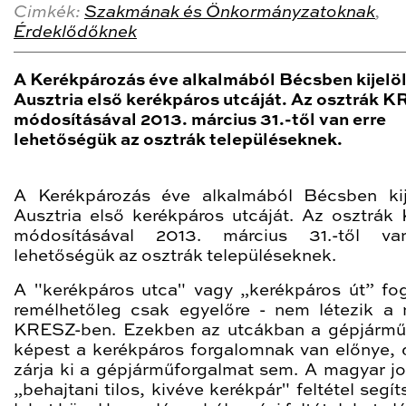
Cimkék:
Szakmának és Önkormányzatoknak
,
Érdeklődőknek
A Kerékpározás éve alkalmából Bécsben kijelö
Ausztria első kerékpáros utcáját. Az osztrák 
módosításával 2013. március 31.-től van erre
lehetőségük az osztrák településeknek.
A Kerékpározás éve alkalmából Bécsben kij
Ausztria első kerékpáros utcáját. Az osztrá
módosításával 2013. március 31.-től va
lehetőségük az osztrák településeknek.
A "kerékpáros utca" vagy „kerékpáros út” fo
remélhetőleg csak egyelőre - nem létezik a
KRESZ-ben. Ezekben az utcákban a gépjárm
képest a kerékpáros forgalomnak van előnye,
zárja ki a gépjárműforgalmat sem. A magyar j
„behajtani tilos, kivéve kerékpár" feltétel segí