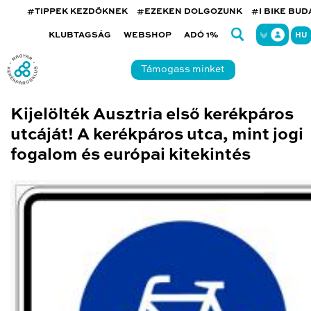
#TIPPEK KEZDŐKNEK
#EZEKEN DOLGOZUNK
#I BIKE BU
KLUBTAGSÁG
WEBSHOP
ADÓ 1%
HU
Támogass minket
Kijelölték Ausztria első kerékpáros
utcáját! A kerékpáros utca, mint jogi
fogalom és európai kitekintés