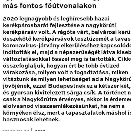
más fontos főútvonalakon
2020 legnagyobb és leghíresebb hazai
kerékpárosbarát fejlesztése a nagykörúti
kerékpársáv volt. A régóta várt, belvárosi kerü
összekötő kerékpársávok tesztüzemét a tavas
koronavírus-járvány elkerüléséhez kapcsolód
indították el, majd a népszerűségét látva kise
változtatásokkal ősszel meg is tartották. Cik
összefoglaljuk, hogyan ért be több évtized
várakozása, milyen volt a fogadtatása, miken
vitáztunk és milyen lehetőséget ad a Nagykör
jövőjének, ezzel Budapestnek ez a kétszer két
és gyorsan kivitelezett sárga csík. A történet
csak a Nagykörútra érvényes, akkor is érdeme
elolvasnod visszaemlékezésünket, ha nem a
környéken élsz, mert a tapasztalatok máshol i
hasznosak lehetnek.