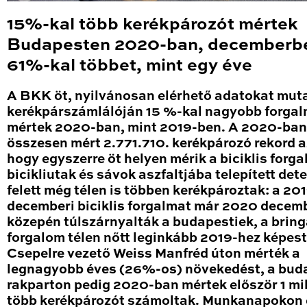
15%-kal több kerékpározót mértek
Budapesten 2020-ban, decemberb
61%-kal többet, mint egy éve
A BKK öt, nyilvánosan elérhető adatokat mut
kerékpárszámlálóján 15 %-kal nagyobb forga
mértek 2020-ban, mint 2019-ben. A 2020-ban
összesen mért 2.771.710. kerékpározó rekord a
hogy egyszerre öt helyen mérik a biciklis forga
bicikliutak és sávok aszfaltjába telepített det
felett még télen is többen kerékpároztak: a 20
decemberi biciklis forgalmat már 2020 decem
közepén túlszárnyalták a budapestiek, a brin
forgalom télen nőtt leginkább 2019-hez képest
Csepelre vezető Weiss Manfréd úton mérték a
legnagyobb éves (26%-os) növekedést, a bud
rakparton pedig 2020-ban mértek először 1 mil
több kerékpározót számoltak. Munkanapokon 