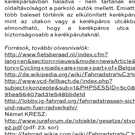
kerékpársávban haladva - nem tartanak el
oldaltávolságot a parkoló autók mellett. Emiatt
több baleset történik az elkülönített kerékpár
mint az utakon vagy a kerékpáros utcákba
elmondható, hogy a kerékpáros utca 
biztonságosabb a kerékpárutaknál.
Források, további olvasnivalók:
http://www.fietsberaad.nl/index.cfm?
lang=en&section=nieuws&mode=newsArticle&
tory=Cycling+roads+are+now+part+of+Belgi
http://de.wikipedia.org/wiki/Fahrradstra%C3
http://www.vcd-fellbach.de/index.php?
subject=konzepte&sub=1&PHPSESSID=5c08
9bea56407ad31e548bbde1d
http://lobby.ig-fahrrad.org/fahrradstrassen-sich
und-raum-fuer-radverkehr/
Német KRESZ:
http://www.juraforum.de/objekte/gesetze/stv
e2.pdf
(pdf: 23. sor)
http://fahrrad.wikia.com/wiki/Fahrradstra%C