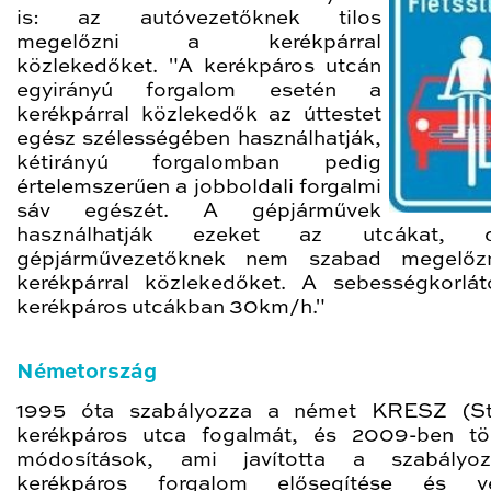
is: az autóvezetőknek tilos
megelőzni a kerékpárral
közlekedőket. "A kerékpáros utcán
egyirányú forgalom esetén a
kerékpárral közlekedők az úttestet
egész szélességében használhatják,
kétirányú forgalomban pedig
értelemszerűen a jobboldali forgalmi
sáv egészét. A gépjárművek
használhatják ezeket az utcákat,
gépjárművezetőknek nem szabad megelőz
kerékpárral közlekedőket. A sebességkorlá
kerékpáros utcákban 30km/h."
Németország
1995 óta szabályozza a német KRESZ (S
kerékpáros utca fogalmát, és 2009-ben tö
módosítások, ami javította a szabályo
kerékpáros forgalom elősegítése és v