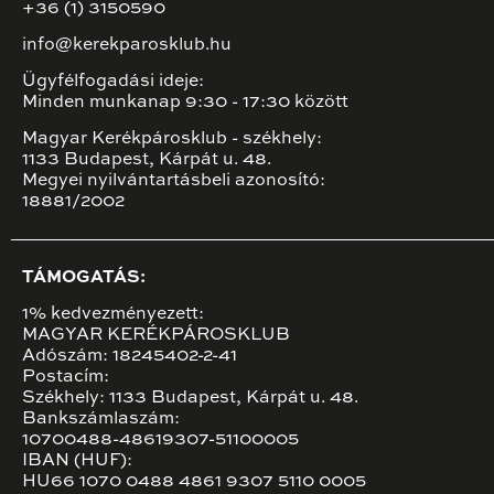
+36 (1) 3150590
info@kerekparosklub.hu
Ügyfélfogadási ideje:
Minden munkanap 9:30 - 17:30 között
Magyar Kerékpárosklub - székhely:
1133 Budapest, Kárpát u. 48.
Megyei nyilvántartásbeli azonosító:
18881/2002
TÁMOGATÁS:
1% kedvezményezett:
MAGYAR KERÉKPÁROSKLUB
Adószám: 18245402-2-41
Postacím:
Székhely: 1133 Budapest, Kárpát u. 48.
Bankszámlaszám:
10700488-48619307-51100005
IBAN (HUF):
HU66 1070 0488 4861 9307 5110 0005