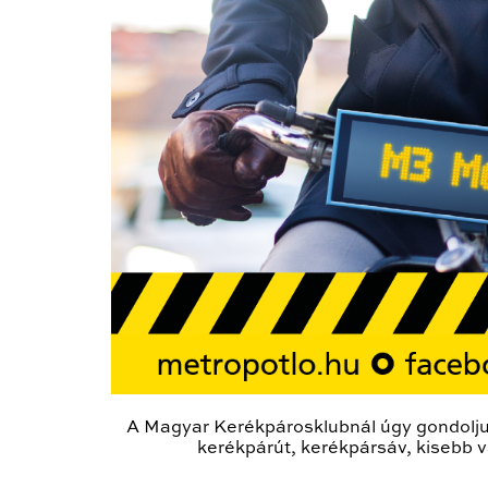
A Magyar Kerékpárosklubnál úgy gondoljuk,
kerékpárút, kerékpársáv, kisebb va