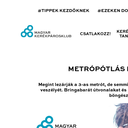
#TIPPEK KEZDŐKNEK
#EZEKEN D
KER
CSATLAKOZZ!
TA
METRÓPÓTLÁS K
Megint lezárják a 3-as metrót, de semm
veszélyét. Bringabarát útvonalakat és k
böngészh