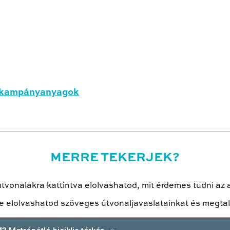
tő kampányanyagok
MERRE TEKERJEK?
tvonalakra kattintva elolvashatod, mit érdemes tudni az 
e elolvashatod szöveges útvonaljavaslatainkat és megtal