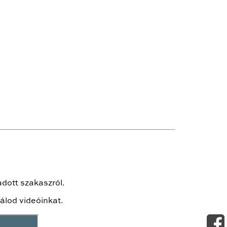
adott szakaszról.
álod videóinkat.