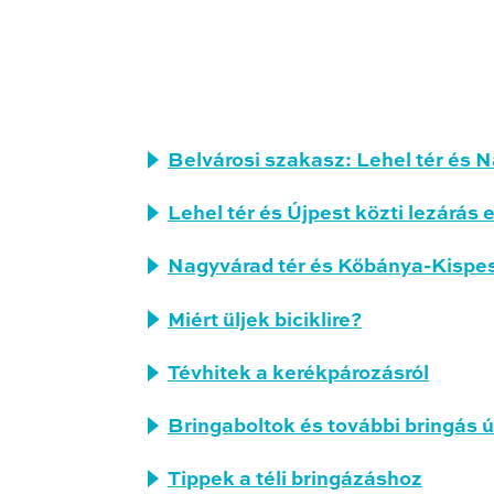
Belvárosi szakasz: Lehel tér és N
Lehel tér és Újpest közti lezárás 
Nagyvárad tér és Kőbánya-Kispest
Miért üljek biciklire?
Tévhitek a kerékpározásról
Bringaboltok és további bringás 
Tippek a téli bringázáshoz