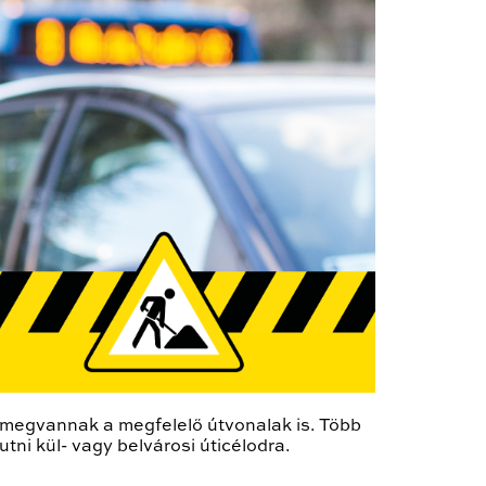
z megvannak a megfelelő útvonalak is. Több
tni kül- vagy belvárosi úticélodra.