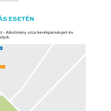
ÁS ESETÉN
út - Alkotmány utca kerékpársávjait és
oljuk.