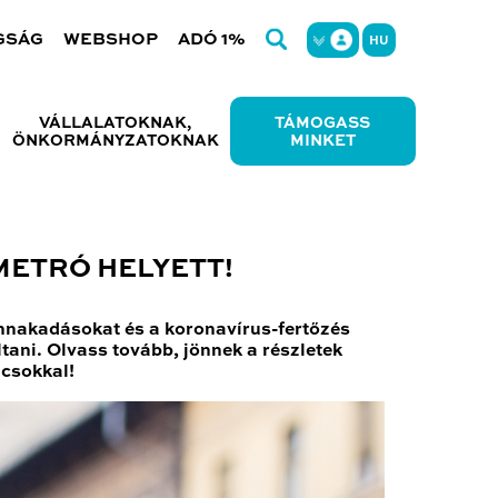
GSÁG
WEBSHOP
ADÓ 1%
HU
VÁLLALATOKNAK,
TÁMOGASS
ÖNKORMÁNYZATOKNAK
MINKET
METRÓ HELYETT!
ennakadásokat és a koronavírus-fertőzés
ltani. Olvass tovább, jönnek a részletek
ácsokkal!