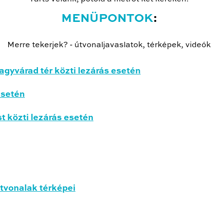
MENÜPONTOK
:
Merre tekerjek? - útvonaljavaslatok, térképek, videók
agyvárad tér közti lezárás esetén
esetén
 közti lezárás esetén
útvonalak térképei