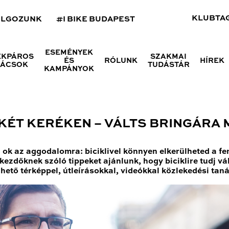
KLUBTA
OLGOZUNK
#I BIKE BUDAPEST
ESEMÉNYEK
ÉKPÁROS
SZAKMAI
ÉS
RÓLUNK
HÍREK
NÁCSOK
TUDÁSTÁR
KAMPÁNYOK
ÉT KERÉKEN – VÁLTS BRINGÁRA 
i ok az aggodalomra: biciklivel könnyen elkerülheted a f
ezdőknek szóló tippeket ajánlunk, hogy biciklire tudj vá
ető térképpel, útleírásokkal, videókkal közlekedési tan