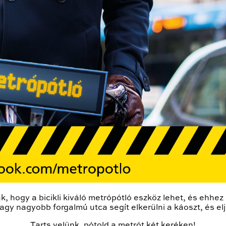
 hogy a bicikli kiváló metrópótló eszköz lehet, és ehhe
gy nagyobb forgalmú utca segít elkerülni a káoszt, és elju
Tarts velünk, pótold a metrót két keréken!