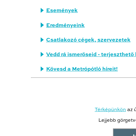
Események
Eredményeink
Csatlakozó cégek, szervezetek
Vedd rá ismerőseid - terjeszthe
Kövesd a Metrópótló híreit!
Térképünkön
az ú
Lejjebb görgetv