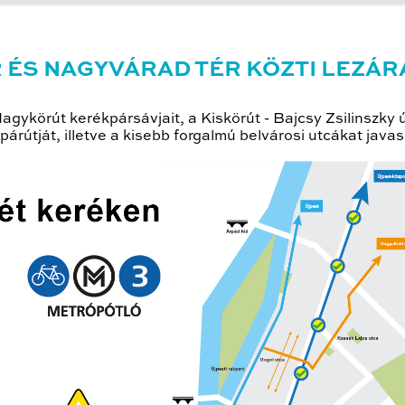
R ÉS NAGYVÁRAD TÉR KÖZTI LEZÁR
Nagykörút kerékpársávjait, a Kiskörút - Bajcsy Zsilinszky 
párútját, illetve a kisebb forgalmú belvárosi utcákat javas