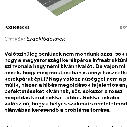
Közlekedés
20
Cimkék:
Érdeklődőknek
Valószínűleg senkinek nem mondunk azzal sok ú
hogy a magyarországi kerékpáros infrastruktúr
színvonala hagy némi kívánnivalót. De vajon mi
annak, hogy még mostanában is annyi használh
kerékpárút épül?Nagy valószínűséggel nem a 
múlik, hiszen a hibás megoldások is jelentős an
befektetéseket kívánnak, sőt, sokszor a rossz
megoldás kerül sokkal többe. Sokkal inkább
valószínű, hogy a helyes szakmai szemléletmó
hiányában keresendő a probléma forrása.