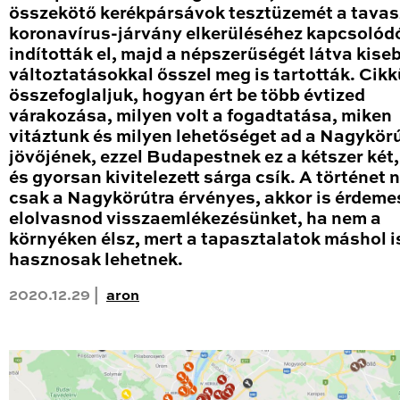
összekötő kerékpársávok tesztüzemét a tavas
koronavírus-járvány elkerüléséhez kapcsolód
indították el, majd a népszerűségét látva kise
változtatásokkal ősszel meg is tartották. Cik
összefoglaljuk, hogyan ért be több évtized
várakozása, milyen volt a fogadtatása, miken
vitáztunk és milyen lehetőséget ad a Nagykör
jövőjének, ezzel Budapestnek ez a kétszer két
és gyorsan kivitelezett sárga csík. A történet
csak a Nagykörútra érvényes, akkor is érdeme
elolvasnod visszaemlékezésünket, ha nem a
környéken élsz, mert a tapasztalatok máshol i
hasznosak lehetnek.
2020.12.29 |
aron