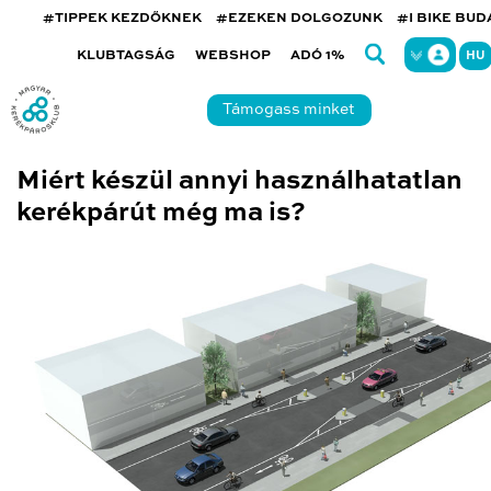
#TIPPEK KEZDŐKNEK
#EZEKEN DOLGOZUNK
#I BIKE BU
KLUBTAGSÁG
WEBSHOP
ADÓ 1%
HU
Támogass minket
Miért készül annyi használhatatlan
kerékpárút még ma is?