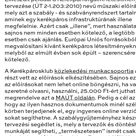
tervezése (ÚT 2-1.203:2010) nevű műszaki előírá
mely azt a szabály - és szabványrendszert tarta
aminek egy kerékpáros infrastruktúrának illene
megfelelnie. Azért csak „illene”, mert használat
sajnos nem minden esetben kötelező, a legtöbb
esetben csak ajánlás. Európai Uniós forrásokbó
megvalósítani kívánt kerékpáros létesítményekn
melyből az elmúlt évben sok épült – szerencsére
kötelező.
A Kerékpárosklub
közlekedési munkacsoportja
részt vett az előírások elkészítésében. Sajnos e
az előírásokat nem lehet online böngészni, ha val
szeretné olvasni, használni, 25.000 Ft-ért jutha
megrendelve azt a
MAÚT oldalán
. Pedig a cél az
hogy az ilyen hasznos dokumentumok minél szé
körben terjedjenek el, egy ingyenes online verzi
sokat segíthetne. A szabálygyűjteményhez kész
tervezési segédlet is, mely a tervezők és dönté
munkáját segítheti, „természetesen” ismét csak