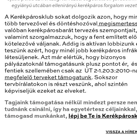
egyiányú utcában ellenirányú kerékpáros forgalom veze
A Kerékpárosklub sokat dolgozik azon, hogy mi
több tervezővel és döntéshozóval
megismertes
valóban kerékpárosbarát tervezés szempontjait
valamint szorgalmazzuk, hogy a fent említett el
kötelezővé váljanak. Addig is aktívan lobbizunk 
teszünk azért, hogy minél jobb kerékpáros infrá
létesüljenek. Azt már elértük, hogy bizonyos
pályázatoknál támogatásunk plusz pontot ér, és
fentiek szellemében csak az ÚT 2-1.203:2010-n
megfelelő terveket támogatunk
. Sokszor
tervbírálatokon is részt veszünk, ahol szintén
képviseljük ezeket az elveket.
Tagjaink támogatása nélkül mindezt persze ne
tudnánk csinálni, így ha egyetértesz céljainkkal
támogasd munkánkat,
lépj be Te is Kerékpáros
VISSZA A HÍRE