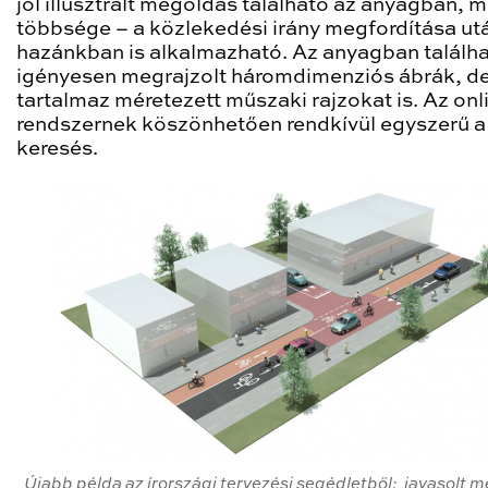
jól illusztrált megoldás található az anyagban, 
többsége – a közlekedési irány megfordítása ut
hazánkban is alkalmazható. Az anyagban találh
igényesen megrajzolt háromdimenziós ábrák, d
tartalmaz méretezett műszaki rajzokat is. Az onl
rendszernek köszönhetően rendkívül egyszerű a
keresés.
Újabb példa az írországi tervezési segédletből:
javasolt 