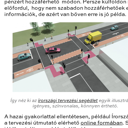
pénzért hozzáférhető módon. Persze külföldön 
előfordul, hogy nem szabadon hozzáférhetőek 
információk, de azért van bőven erre is jó példa.
Így néz ki az
írországi tervezési segédlet
egyik illusztr
igényes, színvonalas, könnyen érthető.
A hazai gyakorlattal ellentétesen, például Írors
a tervezési útmutató elérhető
online formában
.