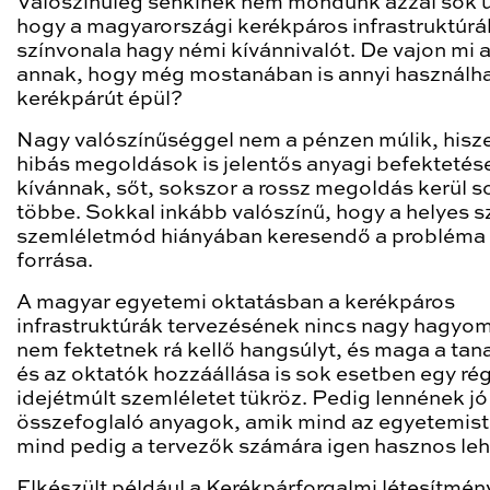
Valószínűleg senkinek nem mondunk azzal sok ú
hogy a magyarországi kerékpáros infrastruktúrá
színvonala hagy némi kívánnivalót. De vajon mi 
annak, hogy még mostanában is annyi használha
kerékpárút épül?
Nagy valószínűséggel nem a pénzen múlik, hisz
hibás megoldások is jelentős anyagi befektetés
kívánnak, sőt, sokszor a rossz megoldás kerül s
többe. Sokkal inkább valószínű, hogy a helyes 
szemléletmód hiányában keresendő a probléma
forrása.
A magyar egyetemi oktatásban a kerékpáros
infrastruktúrák tervezésének nincs nagy hagyo
nem fektetnek rá kellő hangsúlyt, és maga a ta
és az oktatók hozzáállása is sok esetben egy ré
idejétmúlt szemléletet tükröz. Pedig lennének jó
összefoglaló anyagok, amik mind az egyetemist
mind pedig a tervezők számára igen hasznos leh
Elkészült például a Kerékpárforgalmi létesítmé