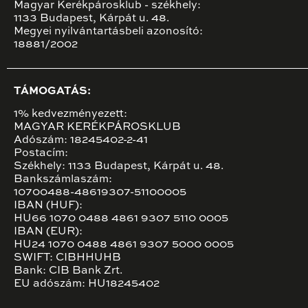
Magyar Kerékpárosklub - székhely:
1133 Budapest, Kárpát u. 48.
Megyei nyilvántartásbeli azonosító:
18881/2002
TÁMOGATÁS:
1% kedvezményezett:
MAGYAR KERÉKPÁROSKLUB
Adószám: 18245402-2-41
Postacím:
Székhely: 1133 Budapest, Kárpát u. 48.
Bankszámlaszám:
10700488-48619307-51100005
IBAN (HUF):
HU66 1070 0488 4861 9307 5110 0005
IBAN (EUR):
HU24 1070 0488 4861 9307 5000 0005
SWIFT: CIBHHUHB
Bank: CIB Bank Zrt.
EU adószám: HU18245402