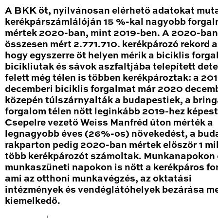
A BKK öt, nyilvánosan elérhető adatokat mut
kerékpárszámlálóján 15 %-kal nagyobb forga
mértek 2020-ban, mint 2019-ben. A 2020-ban
összesen mért 2.771.710. kerékpározó rekord a
hogy egyszerre öt helyen mérik a biciklis forga
bicikliutak és sávok aszfaltjába telepített det
felett még télen is többen kerékpároztak: a 20
decemberi biciklis forgalmat már 2020 decem
közepén túlszárnyalták a budapestiek, a brin
forgalom télen nőtt leginkább 2019-hez képest
Csepelre vezető Weiss Manfréd úton mérték a
legnagyobb éves (26%-os) növekedést, a bud
rakparton pedig 2020-ban mértek először 1 mil
több kerékpározót számoltak. Munkanapokon 
munkaszüneti napokon is nőtt a kerékpáros fo
ami az otthoni munkavégzés, az oktatási
intézmények és vendéglátóhelyek bezárása me
kiemelkedő.