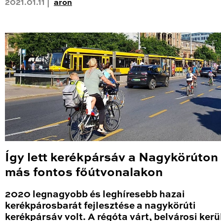
2021.01.11 |
aron
Így lett kerékpársáv a Nagykörúton
más fontos főútvonalakon
2020 legnagyobb és leghíresebb hazai
kerékpárosbarát fejlesztése a nagykörúti
kerékpársáv volt. A régóta várt, belvárosi kerü