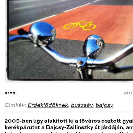
aron
201
Cimkék:
Érdeklődőknek
,
buszsáv
,
bajcsy
2005-ben úgy alakított ki a főváros osztott gya
kerékpárutat a Bajcsy-Zsilinszky út járdáján, am