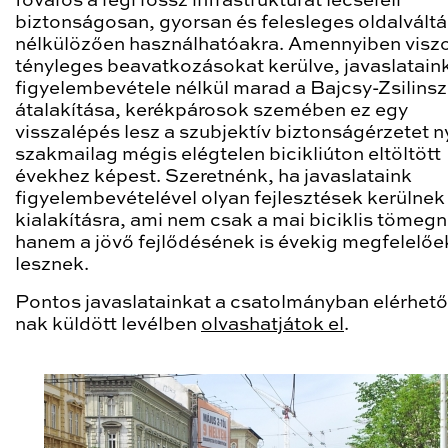
főváros a régi rossz infrastruktúrát lecseréli
biztonságosan, gyorsan és felesleges oldalvált
nélkülözően használhatóakra. Amennyiben visz
tényleges beavatkozásokat kerülve, javaslatain
figyelembevétele nélkül marad a Bajcsy-Zsilinsz
átalakítása, kerékpárosok szemében ez egy
visszalépés lesz a szubjektív biztonságérzetet n
szakmailag mégis elégtelen bicikliúton eltöltött
évekhez képest. Szeretnénk, ha javaslataink
figyelembevételével olyan fejlesztések kerülnek
kialakításra, ami nem csak a mai biciklis tömegn
hanem a jövő fejlődésének is évekig megfelelőe
lesznek.
Pontos javaslatainkat a csatolmányban elérhet
nak küldött levélben
olvashatjátok el
.