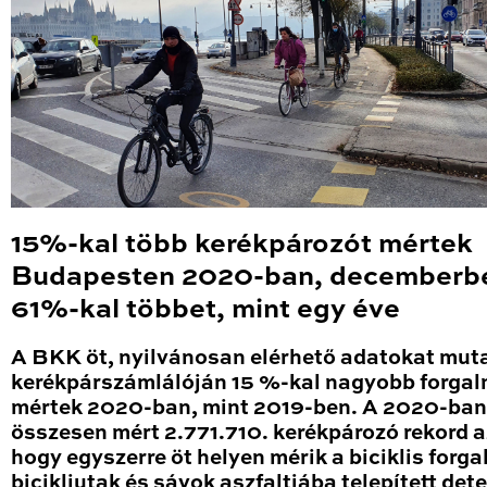
15%-kal több kerékpározót mértek
Budapesten 2020-ban, decemberb
61%-kal többet, mint egy éve
A BKK öt, nyilvánosan elérhető adatokat mut
kerékpárszámlálóján 15 %-kal nagyobb forga
mértek 2020-ban, mint 2019-ben. A 2020-ban
összesen mért 2.771.710. kerékpározó rekord a
hogy egyszerre öt helyen mérik a biciklis forga
bicikliutak és sávok aszfaltjába telepített det