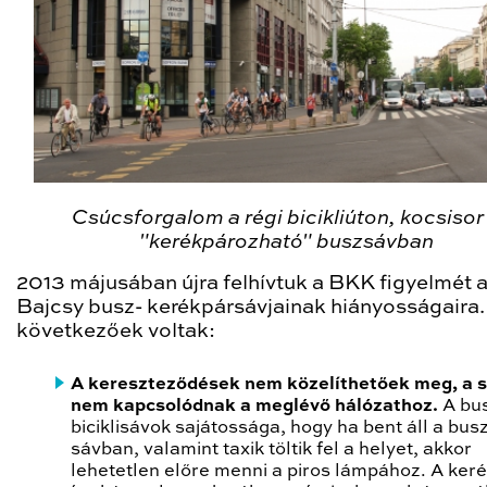
Csúcsforgalom a régi bicikliúton, kocsisor
"kerékpározható" buszsávban
2013 májusában újra felhívtuk a BKK figyelmét 
Bajcsy busz- kerékpársávjainak hiányosságaira.
következőek voltak:
A kereszteződések nem közelíthetőek meg, a 
nem kapcsolódnak a meglévő hálózathoz.
A bu
biciklisávok sajátossága, hogy ha bent áll a bus
sávban, valamint taxik töltik fel a helyet, akkor
lehetetlen előre menni a piros lámpához. A ker