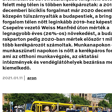
felett még télen is többen kerékpároztak: a 20
decemberi biciklis forgalmat már 2020 decem
közepén túlszárnyalták a budapestiek, a brin
forgalom télen nőtt leginkább 2019-hez képest
Csepelre vezető Weiss Manfréd úton mérték a
legnagyobb éves (26%-os) növekedést, a bud
rakparton pedig 2020-ban mértek először 1 mil
több kerékpározót számoltak. Munkanapokon 
munkaszüneti napokon is nőtt a kerékpáros fo
ami az otthoni munkavégzés, az oktatási
intézmények és vendéglátóhelyek bezárása me
kiemelkedő.
2021.01.11 |
aron