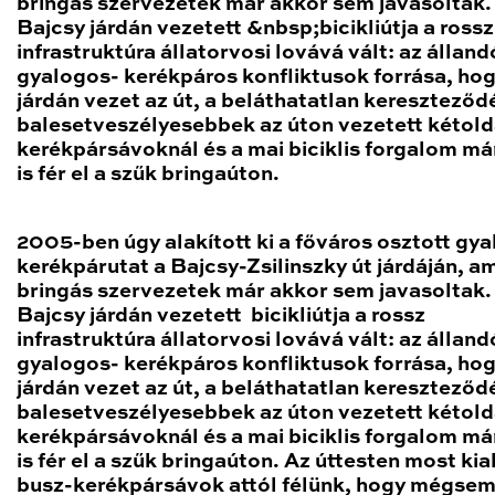
bringás szervezetek már akkor sem javasoltak.
Bajcsy járdán vezetett &nbsp;bicikliútja a rossz
infrastruktúra állatorvosi lovává vált: az álland
gyalogos- kerékpáros konfliktusok forrása, ho
járdán vezet az út, a beláthatatlan keresztező
balesetveszélyesebbek az úton vezetett kétold
kerékpársávoknál és a mai biciklis forgalom m
is fér el a szűk bringaúton.
2005-ben úgy alakított ki a főváros osztott gya
kerékpárutat a Bajcsy-Zsilinszky út járdáján, am
bringás szervezetek már akkor sem javasoltak.
Bajcsy járdán vezetett bicikliútja a rossz
infrastruktúra állatorvosi lovává vált: az álland
gyalogos- kerékpáros konfliktusok forrása, ho
járdán vezet az út, a beláthatatlan keresztező
balesetveszélyesebbek az úton vezetett kétold
kerékpársávoknál és a mai biciklis forgalom m
is fér el a szűk bringaúton. Az úttesten most kia
busz-kerékpársávok attól félünk, hogy mégsem