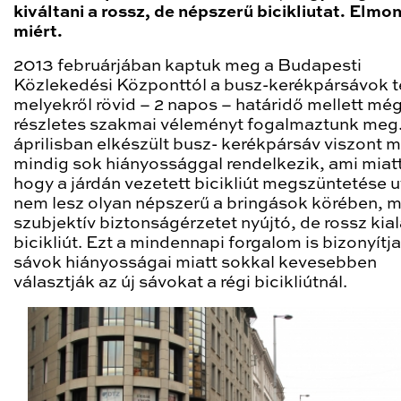
kiváltani a rossz, de népszerű bicikliutat. Elmo
miért.
2013 februárjában kaptuk meg a Budapesti
Közlekedési Központtól a busz-kerékpársávok te
melyekről rövid – 2 napos – határidő mellett még
részletes szakmai véleményt fogalmaztunk meg
áprilisban elkészült busz- kerékpársáv viszont 
mindig sok hiányossággal rendelkezik, ami miatt
hogy a járdán vezetett bicikliút megszüntetése 
nem lesz olyan népszerű a bringások körében, m
szubjektív biztonságérzetet nyújtó, de rossz kia
bicikliút. Ezt a mindennapi forgalom is bizonyítja
sávok hiányosságai miatt sokkal kevesebben
választják az új sávokat a régi bicikliútnál.