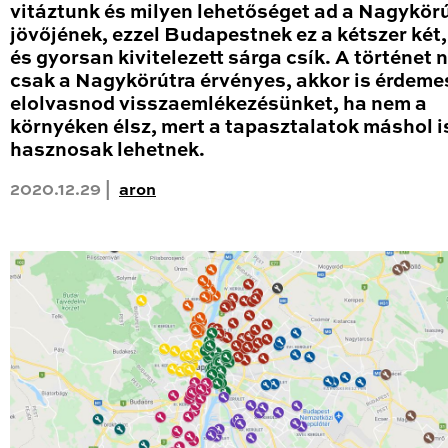
vitáztunk és milyen lehetőséget ad a Nagykör
jövőjének, ezzel Budapestnek ez a kétszer két
és gyorsan kivitelezett sárga csík. A történet
csak a Nagykörútra érvényes, akkor is érdeme
elolvasnod visszaemlékezésünket, ha nem a
környéken élsz, mert a tapasztalatok máshol i
hasznosak lehetnek.
2020.12.29 |
aron