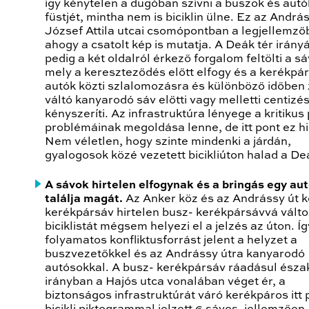
így kénytelen a dugóban szívni a buszok és autó
füstjét, mintha nem is biciklin ülne. Ez az Andrá
József Attila utcai csomópontban a legjellemző
ahogy a csatolt kép is mutatja. A Deák tér irán
pedig a két oldalról érkező forgalom feltölti a sá
mely a kereszteződés előtt elfogy és a kerékpár
autók közti szlalomozásra és különböző időben 
váltó kanyarodó sáv előtti vagy melletti centizé
kényszeríti. Az infrastruktúra lényege a kritikus
problémáinak megoldása lenne, de itt pont ez hi
Nem véletlen, hogy szinte mindenki a járdán,
gyalogosok közé vezetett bicikliúton halad a Deá
A sávok hirtelen elfogynak és a bringás egy au
találja magát.
Az Anker köz és az Andrássy út k
kerékpársáv hirtelen busz- kerékpársávvá változ
biciklistát mégsem helyezi el a jelzés az úton. Íg
folyamatos konfliktusforrást jelent a helyzet a
buszvezetőkkel és az Andrássy útra kanyarodó
autósokkal. A busz- kerékpársáv ráadásul észa
irányban a Hajós utca vonalában véget ér, a
biztonságos infrastruktúrát váró kerékpáros itt 