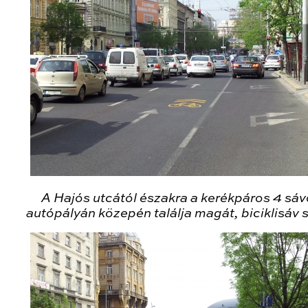
A Hajós utcától északra a kerékpáros 4 sá
autópályán közepén találja magát, biciklisáv 