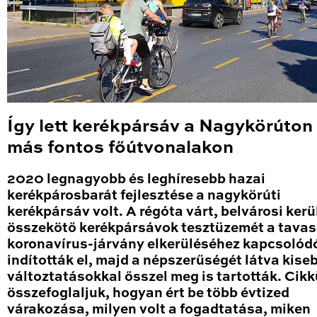
Így lett kerékpársáv a Nagykörúton
más fontos főútvonalakon
2020 legnagyobb és leghíresebb hazai
kerékpárosbarát fejlesztése a nagykörúti
kerékpársáv volt. A régóta várt, belvárosi kerü
összekötő kerékpársávok tesztüzemét a tavas
koronavírus-járvány elkerüléséhez kapcsolód
indították el, majd a népszerűségét látva kise
változtatásokkal ősszel meg is tartották. Cik
összefoglaljuk, hogyan ért be több évtized
várakozása, milyen volt a fogadtatása, miken