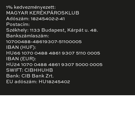
1% kedvezményezett:
MAGYAR KERÉKPÁROSKLUB
Adószám: 18245402-2-41
Postacím:
Székhely: 1133 Budapest, Kárpát u. 48.
Bankszámlaszám:
10700488-48619307-51100005
IBAN (HUF):
HU66 1070 0488 4861 9307 5110 0005
IBAN (EUR):
HU24 1070 0488 4861 9307 5000 0005
SWIFT: CIBHHUHB
Bank: CIB Bank Zrt.
EU adószám: HU18245402