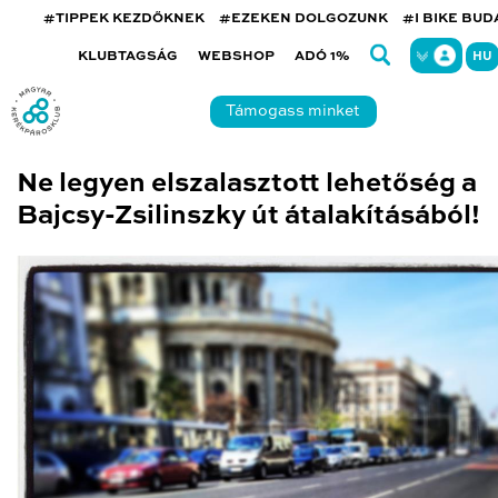
#TIPPEK KEZDŐKNEK
#EZEKEN DOLGOZUNK
#I BIKE BU
KLUBTAGSÁG
WEBSHOP
ADÓ 1%
HU
Támogass minket
Ne legyen elszalasztott lehetőség a
Bajcsy-Zsilinszky út átalakításából!