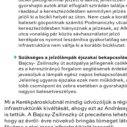
bicikli piktogrammal jelzett 6 sávos, jellemzően
gyorshajtó autók által elfoglalt sztrádán találja
ráadásul a kereszteződésben semmilyen jelzé
jelöli ki a bicikli helyét az úton. Nem csak a korá
baleseti gócpontnak számító Podmaniczky utcai
kereszteződésben hiányoznak a jelzések, az A
utca vonaláig pár közös sávhasználatot jelző
kerékpáros nyomot leszámítva gyakorlatilag s
infrastruktúra nem váltja ki a korábbi bicikliutat.
Szükséges a jelzőlámpák éjszakai bekapcsolás
Bajcsy- Zsilinszky út autópálya jellegének csök
és a keresztirányú forgalom segítésének érdek
javasoljuk a lámpák egész napos bekapcsolását
Jelenleg ugyanis éjszaka ezek nem működnek, 
több csomópont és zebra esetében a gyorshajtó
nagyon balesetveszélyes.
Mi a Kerékpárosklubnál mindig üdvözöljük a régi
infrastruktúrák kiváltását, ahogy ezt az Andráss
is tettük. A Bajcsy-Zsilinszky út precedens lehet
hogy az évről- évre növekvő bringás tömeget lát