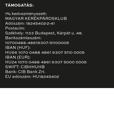
TÁMOGATÁS:
1% kedvezményezett:
MAGYAR KERÉKPÁROSKLUB
Adószám: 18245402-2-41
Postacím:
Székhely: 1133 Budapest, Kárpát u. 48.
Bankszámlaszám:
10700488-48619307-51100005
IBAN (HUF):
HU66 1070 0488 4861 9307 5110 0005
IBAN (EUR):
HU24 1070 0488 4861 9307 5000 0005
SWIFT: CIBHHUHB
Bank: CIB Bank Zrt.
EU adószám: HU18245402