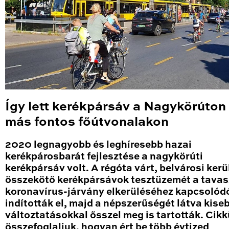
Így lett kerékpársáv a Nagykörúton
más fontos főútvonalakon
2020 legnagyobb és leghíresebb hazai
kerékpárosbarát fejlesztése a nagykörúti
kerékpársáv volt. A régóta várt, belvárosi kerü
összekötő kerékpársávok tesztüzemét a tavas
koronavírus-járvány elkerüléséhez kapcsolód
indították el, majd a népszerűségét látva kise
változtatásokkal ősszel meg is tartották. Cik
összefoglaljuk, hogyan ért be több évtized