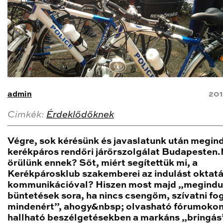
admin
201
Cimkék:
Érdeklődőknek
Végre, sok kérésünk és javaslatunk után megind
kerékpáros rendőri járőrszolgálat Budapesten.
örülünk ennek? Sőt, miért segítettük mi, a
Kerékpárosklub szakemberei az indulást oktatá
kommunikációval? Hiszen most majd „megindu
büntetések sora, ha nincs csengőm, szívatni fo
mindenért”, ahogy&nbsp; olvasható fórumokon
hallható beszélgetésekben a markáns „bringás