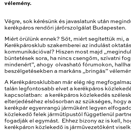
vélemény.
Végre, sok kérésünk és javaslatunk után megindu
kerékpáros rendőri járőrszolgálat Budapesten.
Miért örülünk ennek? Sőt, miért segítettük mi, a
Kerékpárosklub szakemberei az indulást oktatás
kommunikációval? Hiszen most majd „megindul
büntetések sora, ha nincs csengőm, szívatni fo
mindenért”, ahogy olvasható fórumokon, hallha
beszélgetésekben a markáns „bringás” vélemén
A Kerékpárosklubban már elég rég megfogalmaz
talán legfontosabb elvet a kerékpáros közleked
kapcsolatban: a kerékpáros közlekedés széles
elterjedéséhez elsősorban az szükséges, hogy a
kerékpár egyenrangú járműként legyen elfogado
közlekedő felek járműtípustól függetlenül partn
fogadják el egymást. Ehhez bizony az is kell, ho
kerékpáron közlekedő is járművezetőként visel