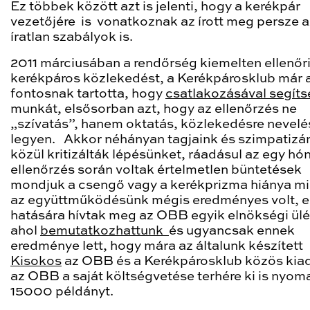
Ez többek között azt is jelenti, hogy a kerékpár
vezetőjére is vonatkoznak az írott meg persze a
íratlan szabályok is.
2011 márciusában a rendőrség kiemelten ellenőri
kerékpáros közlekedést, a Kerékpárosklub már 
fontosnak tartotta, hogy
csatlakozásával segíts
munkát, elsősorban azt, hogy az ellenőrzés ne
„szívatás”, hanem oktatás, közlekedésre nevelé
legyen. Akkor néhányan tagjaink és szimpatizá
közül kritizálták lépésünket, ráadásul az egy h
ellenőrzés során voltak értelmetlen büntetések
mondjuk a csengő vagy a kerékprizma hiánya mi
az együttműködésünk mégis eredményes volt, 
hatására hívtak meg az OBB egyik elnökségi ülé
ahol
bemutatkozhattunk
és ugyancsak ennek
eredménye lett, hogy mára az általunk készített
Kisokos
az OBB és a Kerékpárosklub közös kia
az OBB a saját költségvetése terhére ki is nyom
15000 példányt.