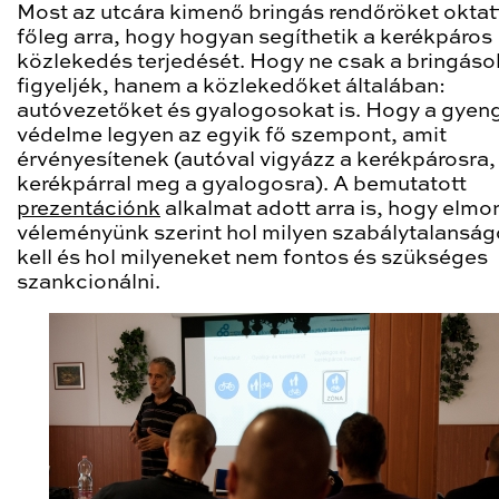
Most az utcára kimenő bringás rendőröket oktat
főleg arra, hogy hogyan segíthetik a kerékpáros
közlekedés terjedését. Hogy ne csak a bringáso
figyeljék, hanem a közlekedőket általában:
autóvezetőket és gyalogosokat is. Hogy a gye
védelme legyen az egyik fő szempont, amit
érvényesítenek (autóval vigyázz a kerékpárosra,
kerékpárral meg a gyalogosra). A bemutatott
prezentációnk
alkalmat adott arra is, hogy elmo
véleményünk szerint hol milyen szabálytalansá
kell és hol milyeneket nem fontos és szükséges
szankcionálni.