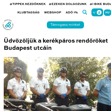
#TIPPEK KEZDŐKNEK
#EZEKEN DOLGOZUNK
#I BIKE BU
KLUBTAGSÁG
WEBSHOP
ADÓ 1%
HU
Támogass minket
Üdvözöljük a kerékpáros rendőröket
Budapest utcáin