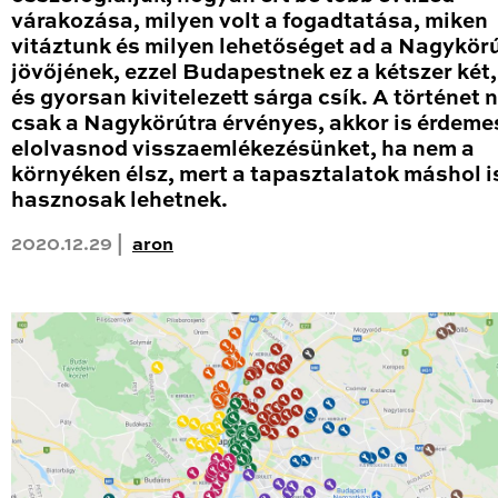
várakozása, milyen volt a fogadtatása, miken
vitáztunk és milyen lehetőséget ad a Nagykör
jövőjének, ezzel Budapestnek ez a kétszer két
és gyorsan kivitelezett sárga csík. A történet
csak a Nagykörútra érvényes, akkor is érdeme
elolvasnod visszaemlékezésünket, ha nem a
környéken élsz, mert a tapasztalatok máshol i
hasznosak lehetnek.
2020.12.29 |
aron