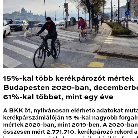
15%-kal több kerékpározót mértek
Budapesten 2020-ban, decemberb
61%-kal többet, mint egy éve
A BKK öt, nyilvánosan elérhető adatokat mut
kerékpárszámlálóján 15 %-kal nagyobb forga
mértek 2020-ban, mint 2019-ben. A 2020-ban
összesen mért 2.771.710. kerékpározó rekord a