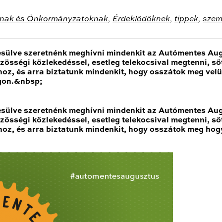
nak és Önkormányzatoknak
,
Érdeklődőknek
,
tippek
,
szem
esülve szeretnénk meghívni mindenkit az Autómentes Augu
 közösségi közlekedéssel, esetleg telekocsival megtenni,
shoz, és arra biztatunk mindenkit, hogy osszátok meg vel
ágon.&nbsp;
esülve szeretnénk meghívni mindenkit az Autómentes Augu
 közösségi közlekedéssel, esetleg telekocsival megtenni,
shoz, és arra biztatunk mindenkit, hogy osszátok meg hog