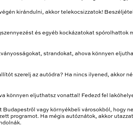
égén kirándulni, akkor telekocsizzatok! Beszéljét
légszennyezést és egyéb kockázatokat spórolhattok 
tványosságokat, strandokat, ahova könnyen eljutha
állítót szerelj az autódra? Ha nincs ilyened, akkor n
ova könnyen eljuthatsz vonattal! Fedezd fel lakóhel
ot Budapestről vagy környékbeli városokból, hogy n
zett programot. Ha mégis autóznátok, akkor utazzat
ondolnák.