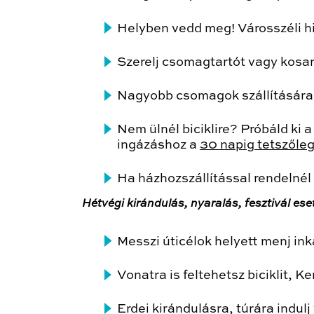
Helyben vedd meg! Városszéli hi
Szerelj csomagtartót vagy kosar
Nagyobb csomagok szállításár
Nem ülnél biciklire? Próbáld ki
ingázáshoz a
30 napig tetszőle
Ha házhozszállítással rendelnél 
Hétvégi kirándulás, nyaralás, fesztivál ese
Messzi úticélok helyett menj inká
Vonatra is feltehetsz biciklit,
Erdei kirándulásra, túrára indul