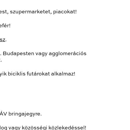
est, szupermarketet, piacokat!
efér!
tsz
.
énk. Budapesten vagy agglomerációs
.
k biciklis futárokat alkalmaz!
ÁV bringajegyre.
yalog vagy közösségi közlekedéssel!