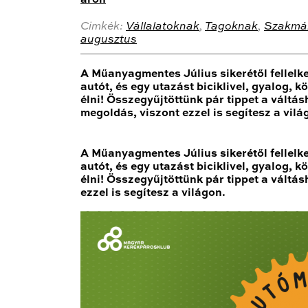
Cimkék:
Vállalatoknak
,
Tagoknak
,
Szakmá
augusztus
A Műanyagmentes Július sikerétől fellelk
autót, és egy utazást biciklivel, gyalog,
élni! Összegyűjtöttünk pár tippet a váltá
megoldás, viszont ezzel is segítesz a vil
A Műanyagmentes Július sikerétől fellelk
autót, és egy utazást biciklivel, gyalog,
élni! Összegyűjtöttünk pár tippet a váltá
ezzel is segítesz a világon.