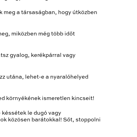
ek meg a társaságban, hogy útközben
meg, miközben még több időt
tsz gyalog, kerékpárral vagy
ézz utána, lehet-e a nyaralóhelyed
yed környékének ismeretlen kincseit!
e késsétek le dugó vagy
ok közösen barátokkal! Sőt, stoppolni