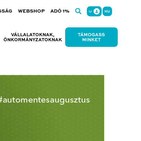
GSÁG
WEBSHOP
ADÓ 1%
HU
VÁLLALATOKNAK,
TÁMOGASS
ÖNKORMÁNYZATOKNAK
MINKET