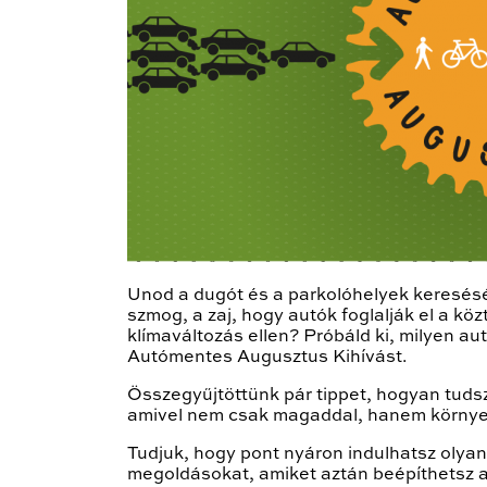
Unod a dugót és a parkolóhelyek keresésé
szmog, a zaj, hogy autók foglalják el a k
klímaváltozás ellen? Próbáld ki, milyen a
Autómentes Augusztus Kihívást.
Összegyűjtöttünk pár tippet, hogyan tuds
amivel nem csak magaddal, hanem környeze
Tudjuk, hogy pont nyáron indulhatsz olyan
megoldásokat, amiket aztán beépíthetsz a 