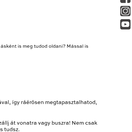
Másként is meg tudod oldani? Mással is
ával, így ráérősen megtapasztalhatod,
szállj át vonatra vagy buszra! Nem csak
s tudsz.