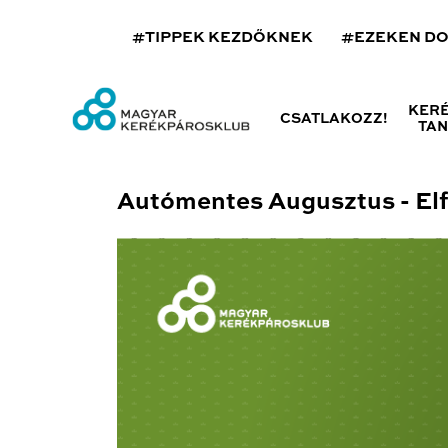
#TIPPEK KEZDŐKNEK
#EZEKEN D
KER
CSATLAKOZZ!
TA
Autómentes Augusztus - Elf