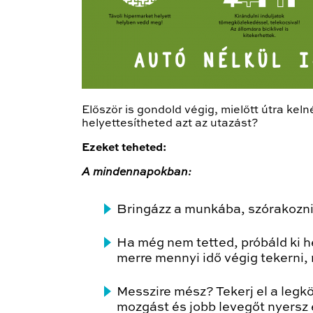
Először is gondold végig, mielőtt útra ke
helyettesítheted azt az utazást?
Ezeket teheted:
A mindennapokban:
Bringázz a munkába, szórakozni
Ha még nem tetted, próbáld ki h
merre mennyi idő végig tekerni,
Messzire mész? Tekerj el a legkö
mozgást és jobb levegőt nyersz e