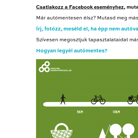
Csatlakozz a Facebook eseményhez
, mut
Már autómentesen élsz? Mutasd meg máso
Írj, fotózz, meséld el, ha épp nem autóval
Szívesen megosztjuk tapasztalataidat m
Hogyan legyél autómentes?