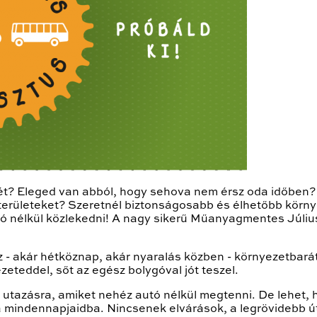
t? Eleged van abból, hogy sehova nem érsz oda időben? 
özterületeket? Szeretnél biztonságosabb és élhetőbb körny
utó nélkül közlekedni! A nagy sikerű Műanyagmentes Júliu
z - akár hétköznap, akár nyaralás közben - környezetba
teddel, sőt az egész bolygóval jót teszel.
 utazásra, amiket nehéz autó nélkül megtenni. De lehet, 
mindennapjaidba. Nincsenek elvárások, a legrövidebb út 