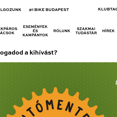
KLUBTA
OLGOZUNK
#I BIKE BUDAPEST
ESEMÉNYEK
ÉKPÁROS
SZAKMAI
ÉS
RÓLUNK
HÍREK
NÁCSOK
TUDÁSTÁR
KAMPÁNYOK
ogadod a kihívást?