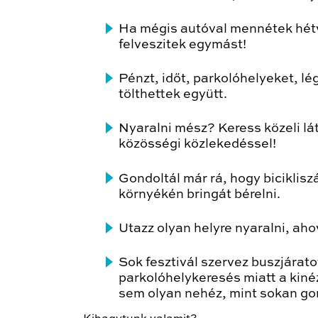
Ha mégis autóval mennétek hétv
felveszitek egymást!
Pénzt, időt, parkolóhelyeket, 
tölthettek együtt.
Nyaralni mész? Keress közeli lá
közösségi közlekedéssel!
Gondoltál már rá, hogy biciklisz
környékén bringát bérelni.
Utazz olyan helyre nyaralni, ah
Sok fesztivál szervez buszjárat
parkolóhelykeresés miatt a kiné
sem olyan nehéz, mint sokan g