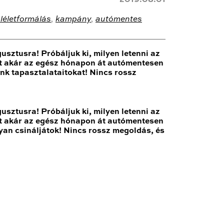
léletformálás
,
kampány
,
autómentes
sztusra! Próbáljuk ki, milyen letenni az
 sőt akár az egész hónapon át autómentesen
ünk tapasztalataitokat! Nincs rossz
sztusra! Próbáljuk ki, milyen letenni az
 sőt akár az egész hónapon át autómentesen
yan csináljátok! Nincs rossz megoldás, és