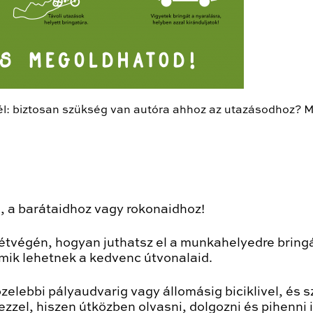
lnél: biztosan szükség van autóra ahhoz az utazásodhoz? 
, a barátaidhoz vagy rokonaidhoz!
étvégén, hogyan juthatsz el a munkahelyedre bring
 mik lehetnek a kedvenc útvonalaid.
zelebbi pályaudvarig vagy állomásig biciklivel, és 
zzel, hiszen útközben olvasni, dolgozni és pihenni i