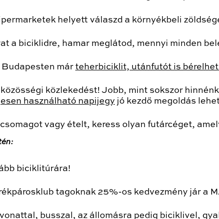
permarketek helyett válaszd a környékbeli zöldség
at a biciklidre, hamar meglátod, mennyi minden bel
a Budapesten már
teherbiciklit, utánfutót is bérelhe
 a közösségi közlekedést! Jobb, mint sokszor hinn
gesen használható napijegy
jó kezdő megoldás lehet
csomagot vagy ételt, keress olyan futárcéget, amelyi
tén:
bb biciklitúrára!
 Kerékpárosklub tagoknak 25%-os kedvezmény jár a M
j vonattal, busszal, az állomásra pedig biciklivel, g