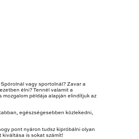
Spórolnál vagy sportolnál? Zavar a
ezetben élni? Tennél valamit a
s mozgalom példája alapján elindítjuk az
rátabban, egészségesebben közlekedni,
hogy pont nyáron tudsz kipróbálni olyan
kiváltása is sokat számít!