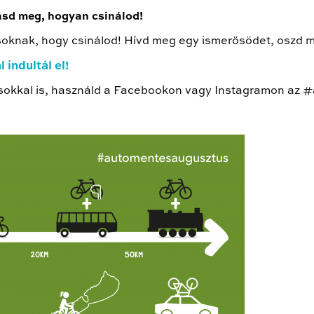
asd meg, hogyan csinálod!
knak, hogy csinálod! Hívd meg egy ismerősödet, oszd 
 indultál el!
ásokkal is, használd a Facebookon vagy Instagramon az