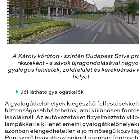
A Károly körúton - szintén Budapest Szíve pr
részeként - a sávok újragondolásával nagy
gyalogos felületek, zöldfelület és kerékpársáv 
helyet
Jól látható gyalogátkelők
A gyalogátkelőhelyek kiegészítő felfestésekkel 
biztonságosabbá tehetők, ami különösen fonto
iskoláknál. Az autóvezetőket figyelmeztető vill
lámpákkal is ki lehet emelni gyalogátkelőhelyek
azonban elengedhetetlen a jó minőségű közvilág
Pontszerű beavatkozásoknál azonban fontosab