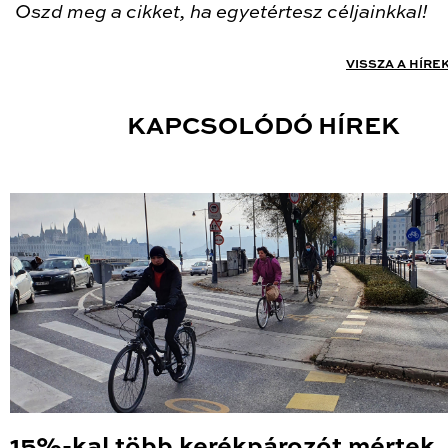
Oszd meg a cikket, ha egyetértesz céljainkkal!
VISSZA A HÍRE
KAPCSOLÓDÓ HÍREK
15%-kal több kerékpározót mértek