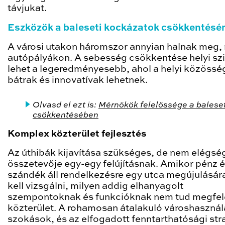
távjukat.
Eszközök a baleseti kockázatok csökkentésé
A városi utakon háromszor annyian halnak meg, 
autópályákon. A sebesség csökkentése helyi sz
lehet a legeredményesebb, ahol a helyi közössé
bátrak és innovatívak lehetnek.
Olvasd el ezt is:
Mérnökök felelőssége a balese
csökkentésében
Komplex közterület fejlesztés
Az úthibák kijavítása szükséges, de nem elégsé
összetevője egy-egy felújításnak. Amikor pénz 
szándék áll rendelkezésre egy utca megújulásár
kell vizsgálni, milyen addig elhanyagolt
szempontoknak és funkcióknak nem tud megfele
közterület. A rohamosan átalakuló városhasznál
szokások, és az elfogadott fenntarthatósági str