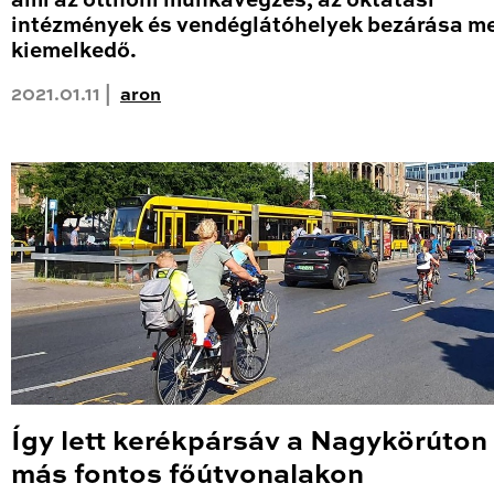
ami az otthoni munkavégzés, az oktatási
intézmények és vendéglátóhelyek bezárása me
kiemelkedő.
2021.01.11 |
aron
Így lett kerékpársáv a Nagykörúton
más fontos főútvonalakon