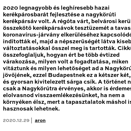
2020 legnagyobb és leghíresebb hazai
kerékpárosbarát fejlesztése a nagykörúti
kerékpársáv volt. A régóta várt, belvárosi kerü
összekötő kerékpársávok tesztüzemét a tavas
koronavírus-járvány elkerüléséhez kapcsolód
indították el, majd a népszerűségét látva kise
változtatásokkal ősszel meg is tartották. Cik
összefoglaljuk, hogyan ért be több évtized
várakozása, milyen volt a fogadtatása, miken
vitáztunk és milyen lehetőséget ad a Nagykör
jövőjének, ezzel Budapestnek ez a kétszer két
és gyorsan kivitelezett sárga csík. A történet
csak a Nagykörútra érvényes, akkor is érdeme
elolvasnod visszaemlékezésünket, ha nem a
környéken élsz, mert a tapasztalatok máshol i
hasznosak lehetnek.
2020.12.29 |
aron