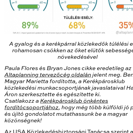
A gyalog és a kerékpárral közlekedők túlélési 
rohamosan csökken az őket elütők sebesség
növekedésével
Paula Flores és Bryan Jones cikke eredetileg az
Altaplanning tervezőcég oldalán
jelent meg. Be
Magyar Marietta fordította, a Kerékpárosklub
közlekedési munkacsoportjának javaslataival
Ha
Áron szerkesztette és egészítette ki.
Csatlakozz a
Kerékpárosklub önkéntes
fordítócsoportjához
, hogy még több külföldi jó 
és újító gondolatot mutathassunk be a magyar
közönségnek!
Az USA Közlekedésbiztonsági Tanácsa szerint 