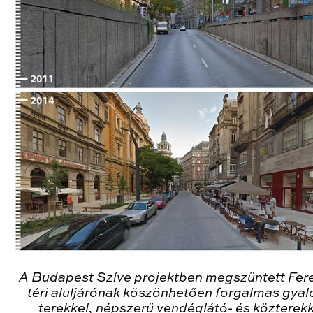
A Budapest Szíve projektben megszüntett Fer
téri aluljárónak köszönhetően forgalmas gya
terekkel, népszerű vendéglátó- és közterekk