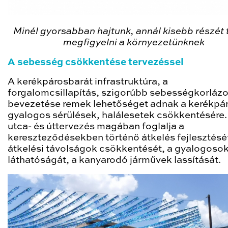
Minél gyorsabban hajtunk, annál kisebb részét 
megfigyelni a környezetünknek
A sebesség csökkentése tervezéssel
A kerékpárosbarát infrastruktúra, a
forgalomcsillapítás, szigorúbb sebességkorláz
bevezetése remek lehetőséget adnak a kerékpár
gyalogos sérülések, halálesetek csökkentésére.
utca- és úttervezés magában foglalja a
kereszteződésekben történő átkelés fejlesztését
átkelési távolságok csökkentését, a gyalogosok
láthatóságát, a kanyarodó járművek lassítását.