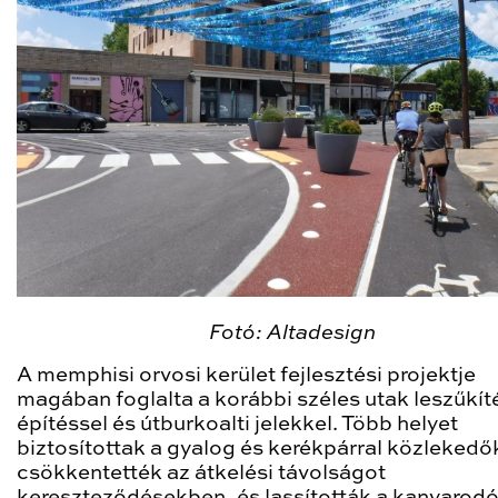
Fotó: Altadesign
A memphisi orvosi kerület fejlesztési projektje
magában foglalta a korábbi széles utak leszűkít
építéssel és útburkoalti jelekkel. Több helyet
biztosítottak a gyalog és kerékpárral közlekedő
csökkentették az átkelési távolságot
kereszteződésekben, és lassították a kanyarod