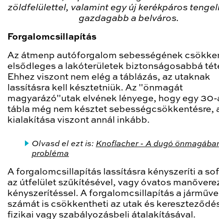
zöldfelülettel, valamint egy új kerékpáros tengell
gazdagabb a belváros.
Forgalomcsillapítás
Az átmenp autóforgalom sebességének csökke
elsődleges a lakóterületek biztonságosabbá tét
Ehhez viszont nem elég a táblázás, az utaknak
lassításra kell késztetniük. Az "önmagát
magyarázó"utak elvének lényege, hogy egy 30-
tábla még nem késztet sebességcsökkentésre, 
kialakítása viszont annál inkább.
Olvasd el ezt is:
Knoflacher - A dugó önmagába
probléma
A forgalomcsillapítás lassításra kényszeríti a so
az útfelület szűkítésével, vagy óvatos manővere
kényszerítéssel. A forgalomcsillapítás a járműv
számát is csökkentheti az utak és kereszteződé
fizikai vagy szabályozásbeli átalakításával.