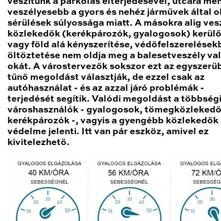
veszítünk a parkolás elterjedésével, utcára men
veszélyesebb a gyors és nehéz járművek által 
sérülések súlyossága miatt. A másokra alig ves
közlekedők (kerékpározók, gyalogosok) kerül
vagy föld alá kényszerítése, védőfelszerelések
öltöztetése nem oldja meg a balesetveszély va
okát. A várostervezők sokszor ezt az egyszer
tűnő megoldást választják, de ezzel csak az
autóhasználat - és az azzal járó problémák -
terjedését segítik. Valódi megoldást a többség
városhasználók - gyalogosok, tömegközlekedő
kerékpározók -, vagyis a gyengébb közlekedők
védelme jelenti. Itt van pár eszköz, amivel ez
kivitelezhető.