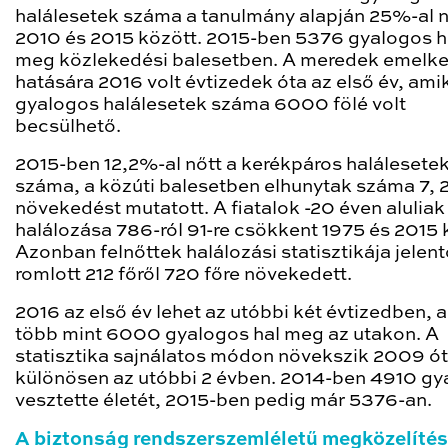
halálesetek száma a tanulmány alapján 25%-al n
2010 és 2015 között. 2015-ben 5376 gyalogos h
meg közlekedési balesetben. A meredek emelk
hatására 2016 volt évtizedek óta az első év, ami
gyalogos halálesetek száma 6000 fölé volt
becsülhető.
2015-ben 12,2%-al nőtt a kerékpáros halálesete
száma, a közúti balesetben elhunytak száma 7,
növekedést mutatott. A fiatalok -20 éven aluliak
halálozása 786-ról 91-re csökkent 1975 és 2015 
Azonban felnőttek halálozási statisztikája jelen
romlott 212 főről 720 főre növekedett.
2016 az első év lehet az utóbbi két évtizedben, 
több mint 6000 gyalogos hal meg az utakon. A
statisztika sajnálatos módon növekszik 2009 ót
különösen az utóbbi 2 évben. 2014-ben 4910 gy
vesztette életét, 2015-ben pedig már 5376-an.
A biztonság rendszerszemléletű megközelíté