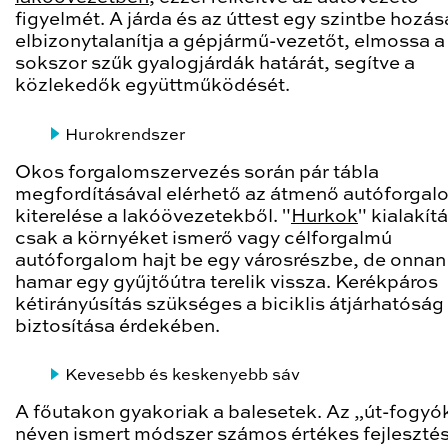
figyelmét. A járda és az úttest egy szintbe hozás
elbizonytalanítja a gépjármű-vezetőt, elmossa a
sokszor szűk gyalogjárdák határát, segítve a
közlekedők együttműködését.
Hurokrendszer
Okos forgalomszervezés során pár tábla
megfordításával elérhető az átmenő autóforgal
kiterelése a lakóövezetekből. "
Hurkok
" kialakít
csak a környéket ismerő vagy célforgalmú
autóforgalom hajt be egy városrészbe, de onnan 
hamar egy gyűjtőútra terelik vissza. Kerékpáros
kétirányúsítás szükséges a biciklis átjárhatóság
biztosítása érdekében.
Kevesebb és keskenyebb sáv
A főutakon gyakoriak a balesetek. Az „út-fogyó
néven ismert módszer számos értékes fejlesztés