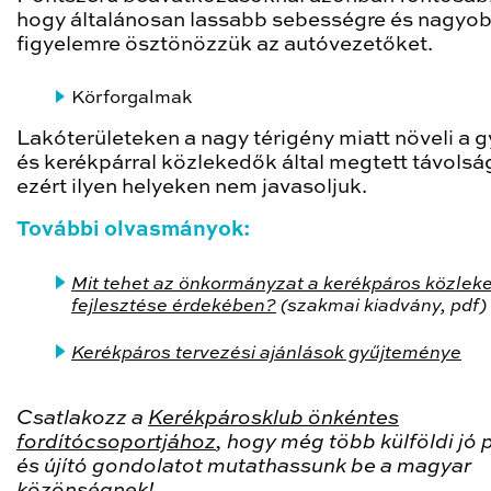
hogy általánosan lassabb sebességre és nagyo
figyelemre ösztönözzük az autóvezetőket.
Körforgalmak
Lakóterületeken a nagy térigény miatt növeli a 
és kerékpárral közlekedők által megtett távolsá
ezért ilyen helyeken nem javasoljuk.
További olvasmányok:
Mit tehet az önkormányzat a kerékpáros közlek
fejlesztése érdekében?
(szakmai kiadvány, pdf)
Kerékpáros tervezési ajánlások gyűjteménye
Csatlakozz a
Kerékpárosklub önkéntes
fordítócsoportjához
, hogy még több külföldi jó 
és újító gondolatot mutathassunk be a magyar
közönségnek!