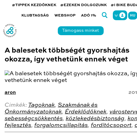
#TIPPEK KEZDŐKNEK
#EZEKEN DOLGOZUNK
#I BIKE BU
KLUBTAGSÁG
WEBSHOP
ADÓ 1%
HU
Támogass minket
A balesetek többségét gyorshajtás
okozza, így vethetünk ennek véget
aron
201
Cimkék:
Tagoknak
,
Szakmának és
Önkormányzatoknak
,
Érdeklődőknek
,
városterv
sebességcsökkentés
,
közlekedésbiztonság
,
ko
fejlesztés
,
forgalomcsillapítás
,
fordítócsoport
,