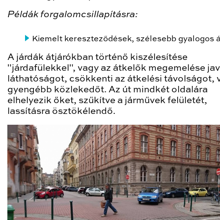
Példák forgalomcsillapításra:
Kiemelt kereszteződések, szélesebb gyalogos á
A járdák átjárókban történő kiszélesítése
"járdafülekkel", vagy az átkelők megemelése javí
láthatóságot, csökkenti az átkelési távolságot, 
gyengébb közlekedőt. Az út mindkét oldalára
elhelyezik őket, szűkítve a járművek felületét,
lassításra ösztökélendő.