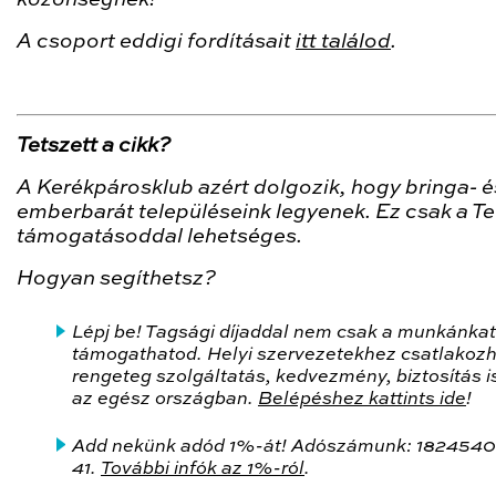
A csoport eddigi fordításait
itt találod
.
Tetszett a cikk?
A Kerékpárosklub azért dolgozik, hogy bringa- é
emberbarát településeink legyenek. Ez csak a Te
támogatásoddal lehetséges.
Hogyan segíthetsz?
Lépj be! Tagsági díjaddal nem csak a munkánkat
támogathatod. Helyi szervezetekhez csatlakozh
rengeteg szolgáltatás, kedvezmény, biztosítás is
az egész országban.
Belépéshez kattints ide
!
Add nekünk adód 1%-át! Adószámunk: 1824540
41.
További infók az 1%-ról
.