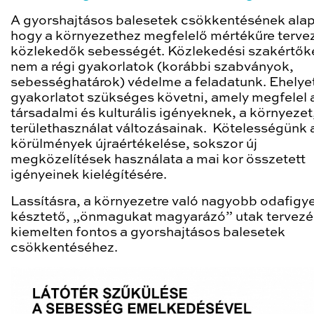
A gyorshajtásos balesetek csökkentésének alap
hogy a környezethez megfelelő mértékűre terve
közlekedők sebességét. Közlekedési szakértők
nem a régi gyakorlatok (korábbi szabványok,
sebességhatárok) védelme a feladatunk. Ehelyet
gyakorlatot szükséges követni, amely megfelel a
társadalmi és kulturális igényeknek, a környezet
területhasználat változásainak. Kötelességünk 
körülmények újraértékelése, sokszor új
megközelítések használata a mai kor összetett
igényeinek kielégítésére.
Lassításra, a környezetre való nagyobb odafigye
késztető, „önmagukat magyarázó” utak tervez
kiemelten fontos a gyorshajtásos balesetek
csökkentéséhez.