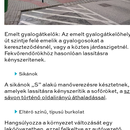
Emelt gyalogátkelők: Az emelt gyalogátkelőhel
út szintje felé emelik a gyalogosokat a
kereszteződésnél, vagy a köztes járdaszigetnél.
Fekvőrendőrökhöz hasonlóan lassításra
kényszerítenek.
Sikánok
A sikánok „S” alakú manőverezésre késztetnek,
amelyek lassításra kényszerítik a sofőröket, a
sz
sávon történő oldalirányú áthaladással
.
Eltérő színű, típusú burkolat
Hangsúlyozza a környezet változását egy
lakóövezetben
, ezzel felkeltve az autóvezető