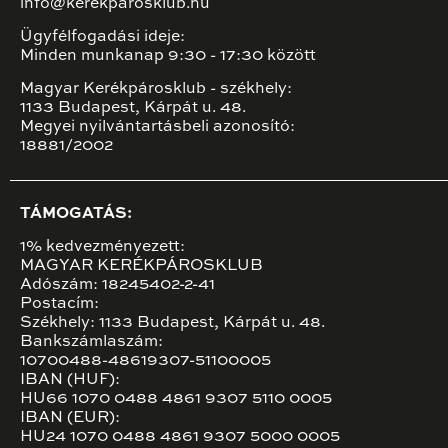
info@kerekparosklub.hu
Ügyfélfogadási ideje:
Minden munkanap 9:30 - 17:30 között
Magyar Kerékpárosklub - székhely:
1133 Budapest, Kárpát u. 48.
Megyei nyilvántartásbeli azonosító:
18881/2002
TÁMOGATÁS:
1% kedvezményezett:
MAGYAR KERÉKPÁROSKLUB
Adószám: 18245402-2-41
Postacím:
Székhely: 1133 Budapest, Kárpát u. 48.
Bankszámlaszám:
10700488-48619307-51100005
IBAN (HUF):
HU66 1070 0488 4861 9307 5110 0005
IBAN (EUR):
HU24 1070 0488 4861 9307 5000 0005