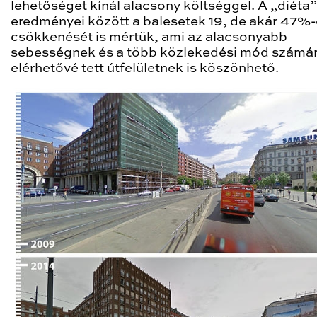
lehetőséget kínál alacsony költséggel. A „diéta”
eredményei között a balesetek 19, de akár 47%
csökkenését is mértük, ami az alacsonyabb
sebességnek és a több közlekedési mód számá
elérhetővé tett útfelületnek is köszönhető.