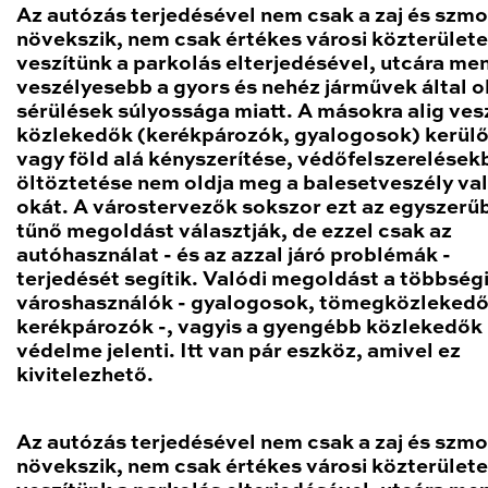
Az autózás terjedésével nem csak a zaj és szm
növekszik, nem csak értékes városi közterület
veszítünk a parkolás elterjedésével, utcára men
veszélyesebb a gyors és nehéz járművek által 
sérülések súlyossága miatt. A másokra alig ves
közlekedők (kerékpározók, gyalogosok) kerül
vagy föld alá kényszerítése, védőfelszerelések
öltöztetése nem oldja meg a balesetveszély va
okát. A várostervezők sokszor ezt az egyszer
tűnő megoldást választják, de ezzel csak az
autóhasználat - és az azzal járó problémák -
terjedését segítik. Valódi megoldást a többség
városhasználók - gyalogosok, tömegközlekedő
kerékpározók -, vagyis a gyengébb közlekedők
védelme jelenti. Itt van pár eszköz, amivel ez
kivitelezhető.
Az autózás terjedésével nem csak a zaj és szm
növekszik, nem csak értékes városi közterület