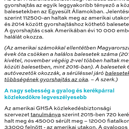
gyorshajtás az egyik leggyakoribb tényező a köz
balesetekben az Egyesült Államokban. Jelentés
szerint 112500-an haltak meg az amerikai utak
és 2014 között gyorshajtáshoz köthető baleset
A gyorshajtás csak Amerikában évi 10 000 emb
halálát okozza.
(Az amerikai számokkal ellentétben Magyarors
évek óta csökken a halálos balesetek száma (20
kivétel, november végéig 2-vel többen haltak m
közúti balesetben, mint 2016-ban). A balesetek
autóvezetők okozzák, a sérüléssel járó
balesete
többségének gyorshajtás az oka
. – A szerk.)
A nagy sebesség a gyalog és kerékpárral
közlekedőkre legveszélyesebb
Az amerikai GHSA közlekedésbiztonsági
szervezet
tanulmánya
szerint 2015-ben 720 ker
halt meg és 45000 sérült meg – 12000 fiatalkor
33000 felnőtt - az amerikai utakon. A gyalogos