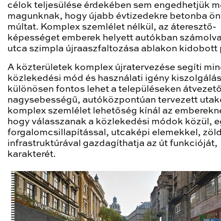
célok teljesülése érdekében sem engedhetjük 
magunknak, hogy újabb évtizedekre betonba ön
múltat. Komplex szemlélet nélkül, az áteresztő-
képességet emberek helyett autókban számolva
utca szimpla újraaszfaltozása ablakon kidobott 
A közterületek komplex újratervezése segíti mi
közlekedési mód és használati igény kiszolgálás
különösen fontos lehet a településeken átvezet
nagysebességű, autóközpontúan tervezett utak
komplex szemlélet lehetőség kínál az emberekn
hogy válasszanak a közlekedési módok közül, e
forgalomcsillapítással, utcaképi elemekkel, zöl
infrastruktúrával gazdagíthatja az út funkcióját,
karakterét.