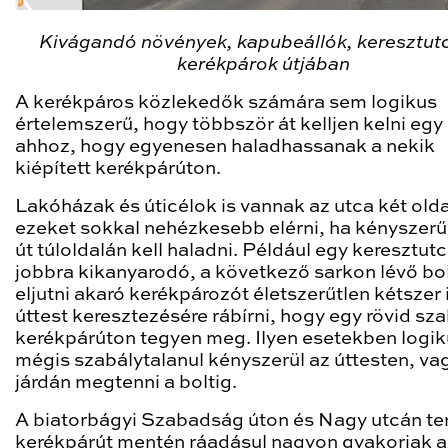
Kivágandó növények, kapubeállók, keresztut
kerékpárok útjában
A kerékpáros közlekedők számára sem logikus
értelemszerű, hogy többször át kelljen kelni egy
ahhoz, hogy egyenesen haladhassanak a nekik
kiépített kerékpárúton.
Lakóházak és úticélok is vannak az utca két olda
ezeket sokkal nehézkesebb elérni, ha kényszerű
út túloldalán kell haladni. Például egy keresztut
jobbra kikanyarodó, a következő sarkon lévő bo
eljutni akaró kerékpározót életszerűtlen kétszer 
úttest keresztezésére rábírni, hogy egy rövid sz
kerékpárúton tegyen meg. Ilyen esetekben logik
mégis szabálytalanul kényszerül az úttesten, va
járdán megtenni a boltig.
A biatorbágyi Szabadság úton és Nagy utcán te
kerékpárút mentén ráadásul nagyon gyakoriak a