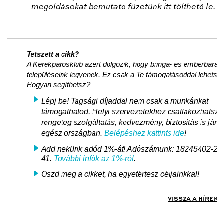
megoldásokat bemutató füzetünk
itt tölthető le
.
Tetszett a cikk?
A Kerékpárosklub azért dolgozik, hogy bringa- és emberbará
településeink legyenek. Ez csak a Te támogatásoddal lehet
Hogyan segíthetsz?
Lépj be! Tagsági díjaddal nem csak a munkánkat
támogathatod. Helyi szervezetekhez csatlakozhats
rengeteg szolgáltatás, kedvezmény, biztosítás is jár
egész országban.
Belépéshez kattints ide
!
Add nekünk adód 1%-át! Adószámunk: 18245402-2
41.
További infók az 1%-ról
.
Oszd meg a cikket, ha egyetértesz céljainkkal!
VISSZA A HÍRE