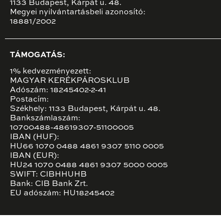
1133 Budapest, Kárpát u. 48.
Megyei nyilvántartásbeli azonosító:
18881/2002
TÁMOGATÁS:
1% kedvezményezett:
MAGYAR KERÉKPÁROSKLUB
Adószám: 18245402-2-41
Postacím:
Székhely: 1133 Budapest, Kárpát u. 48.
Bankszámlaszám:
10700488-48619307-51100005
IBAN (HUF):
HU66 1070 0488 4861 9307 5110 0005
IBAN (EUR):
HU24 1070 0488 4861 9307 5000 0005
SWIFT: CIBHHUHB
Bank: CIB Bank Zrt.
EU adószám: HU18245402