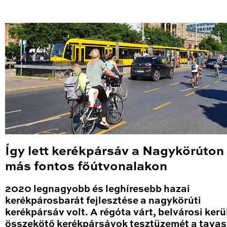
Így lett kerékpársáv a Nagykörúton
más fontos főútvonalakon
2020 legnagyobb és leghíresebb hazai
kerékpárosbarát fejlesztése a nagykörúti
kerékpársáv volt. A régóta várt, belvárosi kerü
összekötő kerékpársávok tesztüzemét a tavas