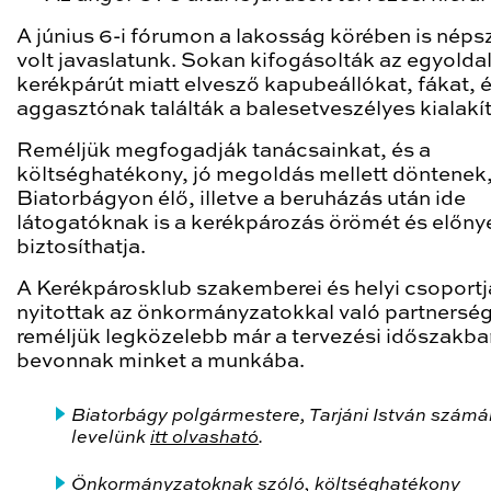
A június 6-i fórumon a lakosság körében is néps
volt javaslatunk. Sokan kifogásolták az egyoldal
kerékpárút miatt elvesző kapubeállókat, fákat, 
aggasztónak találták a balesetveszélyes kialakít
Reméljük megfogadják tanácsainkat, és a
költséghatékony, jó megoldás mellett döntenek,
Biatorbágyon élő, illetve a beruházás után ide
látogatóknak is a kerékpározás örömét és előnye
biztosíthatja.
A Kerékpárosklub szakemberei és helyi csoportj
nyitottak az önkormányzatokkal való partnerség
reméljük legközelebb már a tervezési időszakba
bevonnak minket a munkába.
Biatorbágy polgármestere, Tarjáni István számár
levelünk
itt olvasható
.
Önkormányzatoknak szóló, költséghatékony