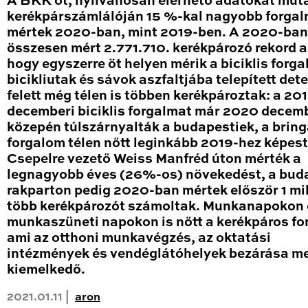
A BKK öt, nyilvánosan elérhető adatokat mut
kerékpárszámlálóján 15 %-kal nagyobb forga
mértek 2020-ban, mint 2019-ben. A 2020-ban
összesen mért 2.771.710. kerékpározó rekord a
hogy egyszerre öt helyen mérik a biciklis forga
bicikliutak és sávok aszfaltjába telepített det
felett még télen is többen kerékpároztak: a 20
decemberi biciklis forgalmat már 2020 decem
közepén túlszárnyalták a budapestiek, a brin
forgalom télen nőtt leginkább 2019-hez képest
Csepelre vezető Weiss Manfréd úton mérték a
legnagyobb éves (26%-os) növekedést, a bud
rakparton pedig 2020-ban mértek először 1 mil
több kerékpározót számoltak. Munkanapokon 
munkaszüneti napokon is nőtt a kerékpáros fo
ami az otthoni munkavégzés, az oktatási
intézmények és vendéglátóhelyek bezárása me
kiemelkedő.
2021.01.11 |
aron