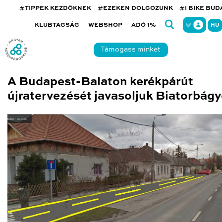
#TIPPEK KEZDŐKNEK
#EZEKEN DOLGOZUNK
#I BIKE BU
KLUBTAGSÁG
WEBSHOP
ADÓ 1%
HU
Támogass minket
A Budapest-Balaton kerékpárút
újratervezését javasoljuk Biatorbág