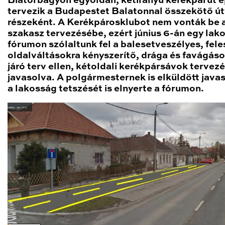
Biatorbágyon egyoldali, kétirányú kerékpárút é
tervezik a Budapestet Balatonnal összekötő ú
részeként. A Kerékpárosklubot nem vonták be 
szakasz tervezésébe, ezért június 6-án egy lak
fórumon szólaltunk fel a balesetveszélyes, fel
oldalváltásokra kényszerítő, drága és favágás
járó terv ellen, kétoldali kerékpársávok tervez
javasolva. A polgármesternek is elküldött java
a lakosság tetszését is elnyerte a fórumon.