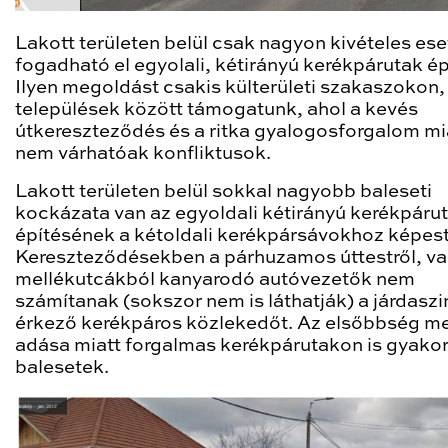
Lakott területen belül csak nagyon kivételes es
fogadható el egyolali, kétirányú kerékpárutak ép
Ilyen megoldást csakis külterületi szakaszokon,
települések között támogatunk, ahol a kevés
útkereszteződés és a ritka gyalogosforgalom mi
nem várhatóak konfliktusok.
Lakott területen belül sokkal nagyobb baleseti
kockázata van az egyoldali kétirányú kerékpáru
építésének a kétoldali kerékpársávokhoz képest
Kereszteződésekben a párhuzamos úttestről, va
mellékutcákból kanyarodó autóvezetők nem
számítanak (sokszor nem is láthatják) a járdaszi
érkező kerékpáros közlekedőt. Az elsőbbség m
adása miatt forgalmas kerékpárutakon is gyakor
balesetek.