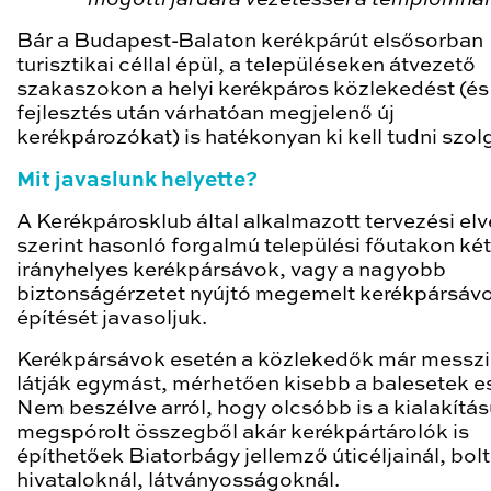
mögötti járdára vezetéssel a templomnál
Bár a Budapest-Balaton kerékpárút elsősorban
turisztikai céllal épül, a településeken átvezető
szakaszokon a helyi kerékpáros közlekedést (és
fejlesztés után várhatóan megjelenő új
kerékpározókat) is hatékonyan ki kell tudni szolg
Mit javaslunk helyette?
A Kerékpárosklub által alkalmazott tervezési el
szerint hasonló forgalmú települési főutakon két
irányhelyes kerékpársávok, vagy a nagyobb
biztonságérzetet nyújtó megemelt kerékpársáv
építését javasoljuk.
Kerékpársávok esetén a közlekedők már messzi
látják egymást, mérhetően kisebb a balesetek e
Nem beszélve arról, hogy olcsóbb is a kialakítás
megspórolt összegből akár kerékpártárolók is
építhetőek Biatorbágy jellemző úticéljainál, bol
hivataloknál, látványosságoknál.