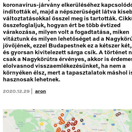
koronavírus-járvány elkerüléséhez kapcsolód
indították el, majd a népszerűségét látva kise
változtatásokkal ősszel meg is tartották. Cik
összefoglaljuk, hogyan ért be több évtized
várakozása, milyen volt a fogadtatása, miken
vitáztunk és milyen lehetőséget ad a Nagykör
jövőjének, ezzel Budapestnek ez a kétszer két
és gyorsan kivitelezett sárga csík. A történet
csak a Nagykörútra érvényes, akkor is érdeme
elolvasnod visszaemlékezésünket, ha nem a
környéken élsz, mert a tapasztalatok máshol i
hasznosak lehetnek.
2020.12.29 |
aron