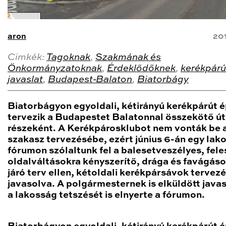
aron
20
Cimkék:
Tagoknak
,
Szakmának és
Önkormányzatoknak
,
Érdeklődőknek
,
kerékpárú
javaslat
,
Budapest-Balaton
,
Biatorbágy
Biatorbágyon egyoldali, kétirányú kerékpárút é
tervezik a Budapestet Balatonnal összekötő ú
részeként. A Kerékpárosklubot nem vonták be 
szakasz tervezésébe, ezért június 6-án egy lak
fórumon szólaltunk fel a balesetveszélyes, fel
oldalváltásokra kényszerítő, drága és favágás
járó terv ellen, kétoldali kerékpársávok tervez
javasolva. A polgármesternek is elküldött java
a lakosság tetszését is elnyerte a fórumon.