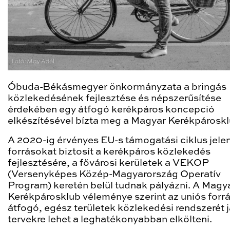
Óbuda-Békásmegyer önkormányzata a bringás
közlekedésének fejlesztése és népszerűsítése
érdekében egy átfogó kerékpáros koncepció
elkészítésével bízta meg a Magyar Kerékpároskl
A 2020-ig érvényes EU-s támogatási ciklus jele
forrásokat biztosít a kerékpáros közlekedés
fejlesztésére, a fővárosi kerületek a VEKOP
(Versenyképes Közép-Magyarország Operatív
Program) keretén belül tudnak pályázni. A Magy
Kerékpárosklub véleménye szerint az uniós forr
átfogó, egész területek közlekedési rendszerét j
tervekre lehet a leghatékonyabban elkölteni.