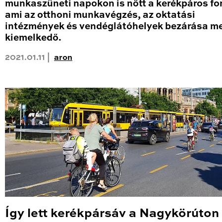
munkaszüneti napokon is nőtt a kerékpáros fo
ami az otthoni munkavégzés, az oktatási
intézmények és vendéglátóhelyek bezárása me
kiemelkedő.
2021.01.11 |
aron
Így lett kerékpársáv a Nagykörúton