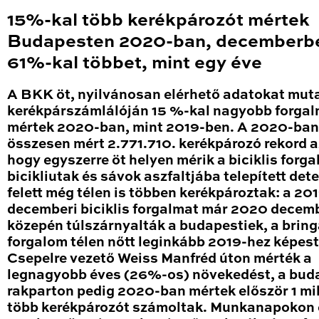
15%-kal több kerékpározót mértek
Budapesten 2020-ban, decemberb
61%-kal többet, mint egy éve
A BKK öt, nyilvánosan elérhető adatokat mut
kerékpárszámlálóján 15 %-kal nagyobb forga
mértek 2020-ban, mint 2019-ben. A 2020-ban
összesen mért 2.771.710. kerékpározó rekord a
hogy egyszerre öt helyen mérik a biciklis forga
bicikliutak és sávok aszfaltjába telepített det
felett még télen is többen kerékpároztak: a 20
decemberi biciklis forgalmat már 2020 decem
közepén túlszárnyalták a budapestiek, a brin
forgalom télen nőtt leginkább 2019-hez képest
Csepelre vezető Weiss Manfréd úton mérték a
legnagyobb éves (26%-os) növekedést, a bud
rakparton pedig 2020-ban mértek először 1 mil
több kerékpározót számoltak. Munkanapokon 