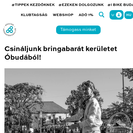
#TIPPEK KEZDŐKNEK
#EZEKEN DOLGOZUNK
#I BIKE BU
KLUBTAGSÁG
WEBSHOP
ADÓ 1%
HU
Támogass minket
Csináljunk bringabarát kerületet
Óbudából!