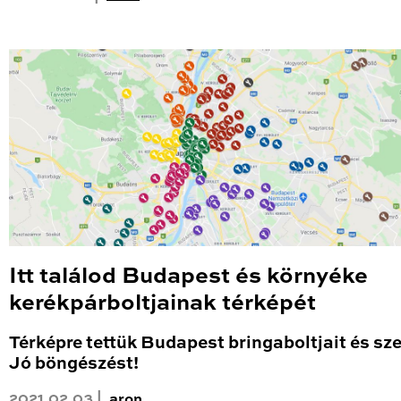
Itt találod Budapest és környéke
kerékpárboltjainak térképét
Térképre tettük Budapest bringaboltjait és sze
Jó böngészést!
2021.02.03 |
aron