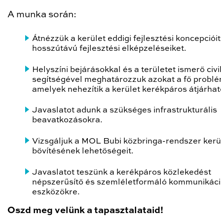
A munka során:
Átnézzük a kerület eddigi fejlesztési koncepcióit
hosszútávú fejlesztési elképzeléseiket.
Helyszíni bejárásokkal és a területet ismerő civi
segítségével meghatározzuk azokat a fő problé
amelyek nehezítik a kerület kerékpáros átjárha
Javaslatot adunk a szükséges infrastrukturális
beavatkozásokra.
Vizsgáljuk a MOL Bubi közbringa-rendszer kerü
bővítésének lehetőségeit.
Javaslatot teszünk a kerékpáros közlekedést
népszerűsítő és szemléletformáló kommunikác
eszközökre.
Oszd meg velünk a tapasztalataid!