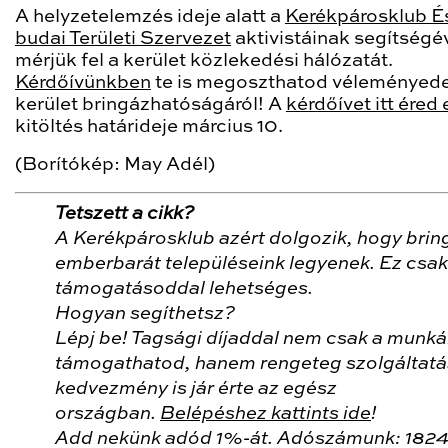
A helyzetelemzés ideje alatt a
Kerékpárosklub É
budai Területi Szervezet
aktivistáinak segítségé
mérjük fel a kerület közlekedési hálózatát.
Kérdőívünkben
te is megoszthatod véleményede
kerület bringázhatóságáról! A
kérdőívet itt éred 
kitöltés határideje március 10.
(Borítókép: May Adél)
Tetszett a cikk?
A Kerékpárosklub azért dolgozik, hogy brin
emberbarát településeink legyenek. Ez csak
támogatásoddal lehetséges.
Hogyan segíthetsz?
Lépj be! Tagsági díjaddal nem csak a munk
támogathatod, hanem rengeteg szolgáltatá
kedvezmény is jár érte az egész
országban.
Belépéshez kattints ide
!
Add nekünk adód 1%-át. Adószámunk: 182