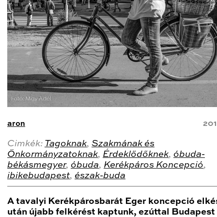
aron
201
Cimkék:
Tagoknak
,
Szakmának és
Önkormányzatoknak
,
Érdeklődőknek
,
óbuda-
békásmegyer
,
óbuda
,
Kerékpáros Koncepció
,
ibikebudapest
,
észak-buda
A tavalyi Kerékpárosbarát Eger koncepció elké
után újabb felkérést kaptunk, ezúttal Budapest I