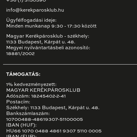
+36 (1) 3150590
info@kerekparosklub.hu
Ügyfélfogadási ideje:
Minden munkanap 9:30 - 17:30 között
Magyar Kerékpárosklub - székhely:
1133 Budapest, Kárpát u. 48.
Megyei nyilvántartásbeli azonosító:
18881/2002
TÁMOGATÁS:
1% kedvezményezett:
MAGYAR KERÉKPÁROSKLUB
Adószám: 18245402-2-41
Postacím:
Székhely: 1133 Budapest, Kárpát u. 48.
Bankszámlaszám:
10700488-48619307-51100005
IBAN (HUF):
HU66 1070 0488 4861 9307 5110 0005
IBAN (EUR):