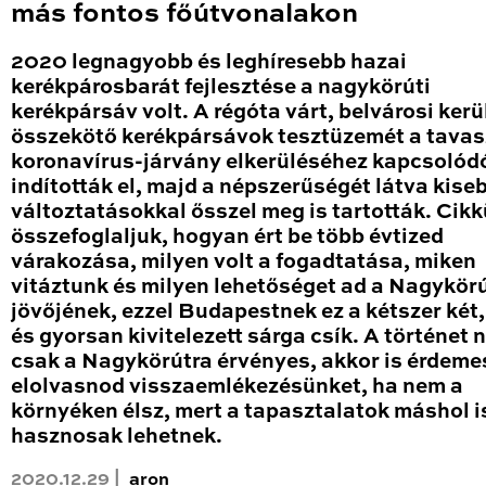
más fontos főútvonalakon
2020 legnagyobb és leghíresebb hazai
kerékpárosbarát fejlesztése a nagykörúti
kerékpársáv volt. A régóta várt, belvárosi kerü
összekötő kerékpársávok tesztüzemét a tavas
koronavírus-járvány elkerüléséhez kapcsolód
indították el, majd a népszerűségét látva kise
változtatásokkal ősszel meg is tartották. Cik
összefoglaljuk, hogyan ért be több évtized
várakozása, milyen volt a fogadtatása, miken
vitáztunk és milyen lehetőséget ad a Nagykör
jövőjének, ezzel Budapestnek ez a kétszer két
és gyorsan kivitelezett sárga csík. A történet
csak a Nagykörútra érvényes, akkor is érdeme
elolvasnod visszaemlékezésünket, ha nem a
környéken élsz, mert a tapasztalatok máshol i
hasznosak lehetnek.
2020.12.29 |
aron