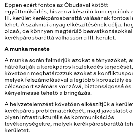
Éppen ezért fontos az Óbudával kötött
együttműködés, hiszen a készülő koncepciónk a 
III. kerület kerékpárosbaráttá válásának fontos 
lehet. A szakmai anyag elkészítésének célja, ho
olcsó, de könnyen megtérülő beavatkozásokkal
kerékpárosbaráttá válhasson a III. kerület.
A munka menete
A munka során felmérjük azokat a tényezőket, 
hátráltatják a kerékpáros közlekedés terjedését,
követően meghatározzuk azokat a konfliktuspo
melyek felszámolásával a legtöbb korosztály és
célcsoport számára vonzóvá, biztonságossá és
kényelmessé tehető a bringázás.
A helyzetelemzést követően elkészítjük a kerüle
kerékpáros problématérképét, majd javaslatot 
olyan infrastrukturális és kommunikációs
tevékenységekre, melyek kerékpárosbaráttá teh
kerületet.