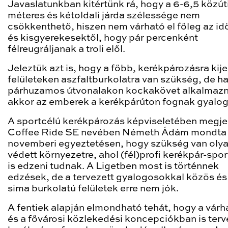
Javaslatunkban kitértünk rá, hogy a 6-6,5 közút
méteres és kétoldali járda szélessége nem
csökkenthető, hiszen nem várható el főleg az id
és kisgyerekesektől, hogy pár percenként
félreugráljanak a troli elől.
Jeleztük azt is, hogy a főbb, kerékpározásra kije
felületeken aszfaltburkolatra van szükség, de ha
párhuzamos útvonalakon kockakövet alkalmazn
akkor az emberek a kerékpárúton fognak gyalog
A sportcélú kerékpározás képviseletében megje
Coffee Ride SE nevében Németh Ádám mondta 
novemberi egyeztetésen, hogy szükség van oly
védett környezetre, ahol (fél)profi kerékpár-spo
is edzeni tudnak. A Ligetben most is történnek
edzések, de a tervezett gyalogosokkal közös é
sima burkolatú felületek erre nem jók.
A fentiek alapján elmondható tehát, hogy a várh
és a fővárosi közlekedési koncepciókban is terv