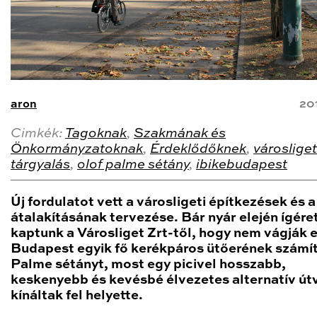
aron
20
Cimkék:
Tagoknak
,
Szakmának és
Önkormányzatoknak
,
Érdeklődőknek
,
városliget
tárgyalás
,
olof palme sétány
,
ibikebudapest
Új fordulatot vett a városligeti építkezések és a
átalakításának tervezése. Bár nyár elején ígére
kaptunk a Városliget Zrt-től, hogy nem vágják e
Budapest egyik fő kerékpáros ütőerének számí
Palme sétányt, most egy picivel hosszabb,
keskenyebb és kevésbé élvezetes alternatív út
kínáltak fel helyette.