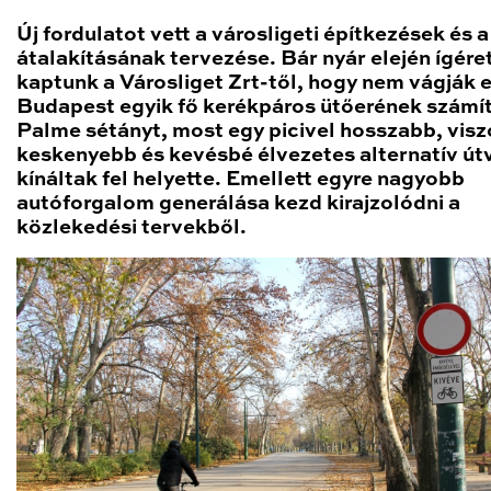
Új fordulatot vett a városligeti építkezések és a
átalakításának tervezése. Bár nyár elején ígére
kaptunk a Városliget Zrt-től, hogy nem vágják e
Budapest egyik fő kerékpáros ütőerének számí
Palme sétányt, most egy picivel hosszabb, visz
keskenyebb és kevésbé élvezetes alternatív út
kínáltak fel helyette. Emellett egyre nagyobb
autóforgalom generálása kezd kirajzolódni a
közlekedési tervekből.