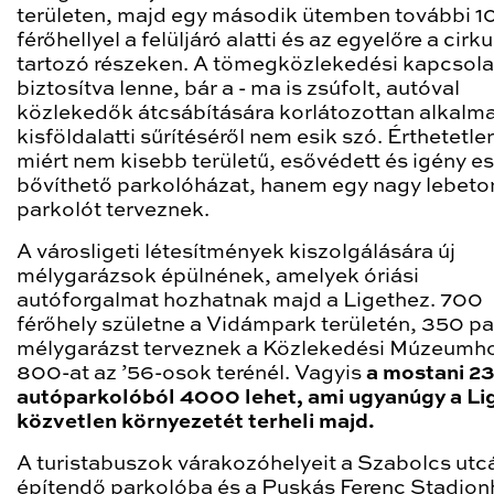
területen, majd egy második ütemben további 
férőhellyel a felüljáró alatti és az egyelőre a cir
tartozó részeken. A tömegközlekedési kapcsola
biztosítva lenne, bár a - ma is zsúfolt, autóval
közlekedők átcsábítására korlátozottan alkalma
kisföldalatti sűrítéséről nem esik szó. Érthetetle
miért nem kisebb területű, esővédett és igény e
bővíthető parkolóházat, hanem egy nagy lebeto
parkolót terveznek.
A városligeti létesítmények kiszolgálására új
mélygarázsok épülnének, amelyek óriási
autóforgalmat hozhatnak majd a Ligethez. 700
férőhely születne a Vidámpark területén, 350 p
mélygarázst terveznek a Közlekedési Múzeumh
800-at az ’56-osok terénél. Vagyis
a mostani 2
autóparkolóból 4000 lehet, ami ugyanúgy a Li
közvetlen környezetét terheli majd.
A turistabuszok várakozóhelyeit a Szabolcs utc
építendő parkolóba és a Puskás Ferenc Stadio