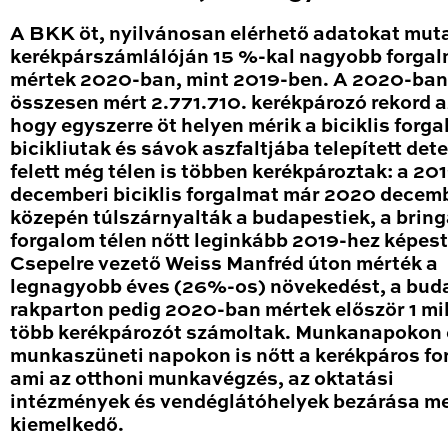
A BKK öt, nyilvánosan elérhető adatokat mut
kerékpárszámlálóján 15 %-kal nagyobb forga
mértek 2020-ban, mint 2019-ben. A 2020-ban
összesen mért 2.771.710. kerékpározó rekord a
hogy egyszerre öt helyen mérik a biciklis forga
bicikliutak és sávok aszfaltjába telepített det
felett még télen is többen kerékpároztak: a 20
decemberi biciklis forgalmat már 2020 decem
közepén túlszárnyalták a budapestiek, a brin
forgalom télen nőtt leginkább 2019-hez képest
Csepelre vezető Weiss Manfréd úton mérték a
legnagyobb éves (26%-os) növekedést, a bud
rakparton pedig 2020-ban mértek először 1 mil
több kerékpározót számoltak. Munkanapokon 
munkaszüneti napokon is nőtt a kerékpáros fo
ami az otthoni munkavégzés, az oktatási
intézmények és vendéglátóhelyek bezárása me
kiemelkedő.