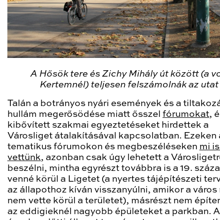
A Hősök tere és Zichy Mihály út között (a vo
Kertemnél) teljesen felszámolnák az utat
Talán a botrányos nyári események és a tiltakoz
hullám megerősödése miatt ősszel
fórumokat
, 
kibővített szakmai egyeztetéseket hirdettek a
Városliget átalakításával kapcsolatban. Ezeken 
tematikus fórumokon és megbeszéléseken
mi is
vettünk
, azonban csak úgy lehetett a Városligetr
beszélni, mintha egyrészt továbbra is a 19. száz
venné körül a Ligetet (a nyertes tájépítészeti te
az állapothoz kíván visszanyúlni, amikor a váro
nem vette körül a területet), másrészt nem épít
az eddigieknél nagyobb épületeket a parkban. 