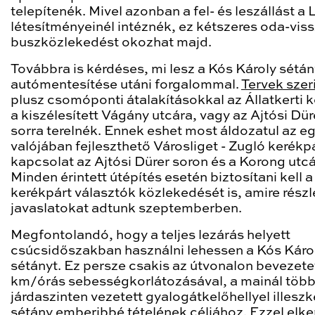
telepítenék. Mivel azonban a fel- és leszállást a 
létesítményeinél intéznék, ez kétszeres oda-vis
buszközlekedést okozhat majd.
Továbbra is kérdéses, mi lesz a Kós Károly sétán
autómentesítése utáni forgalommal.
Tervek szer
plusz csomóponti átalakításokkal az Állatkerti k
a kiszélesített Vágány utcára, vagy az Ajtósi Dür
sorra terelnék. Ennek eshet most áldozatul az e
valójában fejleszthető Városliget - Zugló kerékp
kapcsolat az Ajtósi Dürer soron és a Korong utcá
Minden érintett útépítés esetén biztosítani kell a
kerékpárt választók közlekedését is, amire részl
javaslatokat adtunk szeptemberben.
Megfontolandó, hogy a teljes lezárás helyett
csúcsidőszakban használni lehessen a Kós Káro
sétányt. Ez persze csakis az útvonalon bevezete
km/órás sebességkorlátozásával, a mainál több
járdaszinten vezetett gyalogátkelőhellyel illesz
sétány emberibbé tételének céljához. Ezzel elke