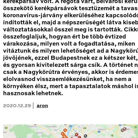
kerékpársáv volt. A régóta várt, belvárosi kerü
összekötő kerékpársávok tesztüzemét a tavas
koronavírus-járvány elkerüléséhez kapcsolód
indították el, majd a népszerűségét látva kise
változtatásokkal ősszel meg is tartották. Cik
összefoglaljuk, hogyan ért be több évtized
várakozása, milyen volt a fogadtatása, miken
vitáztunk és milyen lehetőséget ad a Nagykör
jövőjének, ezzel Budapestnek ez a kétszer két
és gyorsan kivitelezett sárga csík. A történet
csak a Nagykörútra érvényes, akkor is érdeme
elolvasnod visszaemlékezésünket, ha nem a
környéken élsz, mert a tapasztalatok máshol i
hasznosak lehetnek.
2020.12.29 |
aron