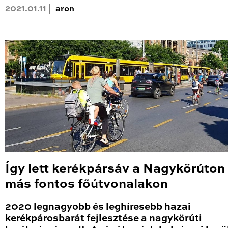
2021.01.11 |
aron
Így lett kerékpársáv a Nagykörúton
más fontos főútvonalakon
2020 legnagyobb és leghíresebb hazai
kerékpárosbarát fejlesztése a nagykörúti