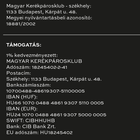
Magyar Kerékpárosklub - székhely:
1133 Budapest, Kárpát u. 48.
Megyei nyilvántartásbeli azonosító:
18881/2002
TÁMOGATÁS:
1% kedvezményezett:
MAGYAR KERÉKPÁROSKLUB
Adószám: 18245402-2-41
Postacím:
Székhely: 1133 Budapest, Kárpát u. 48.
Bankszámlaszám:
10700488-48619307-51100005
IBAN (HUF):
HU66 1070 0488 4861 9307 5110 0005
IBAN (EUR):
HU24 1070 0488 4861 9307 5000 0005
SWIFT: CIBHHUHB
Bank: CIB Bank Zrt.
EU adószám: HU18245402