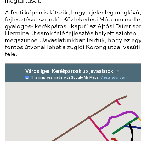
megtartását.
A fenti képen is látszik, hogy a jelenleg meglévő
fejlesztésre szoruló, Közlekedési Múzeum mellet
gyalogos- kerékpáros „kapu” az Ajtósi Dürer sor
Hermina út sarok felé fejlesztés helyett szintén
megszűnne. Javaslatunkban leírtuk, hogy ez eg
fontos útvonal lehet a zuglói Korong utcai vasúti
felé.