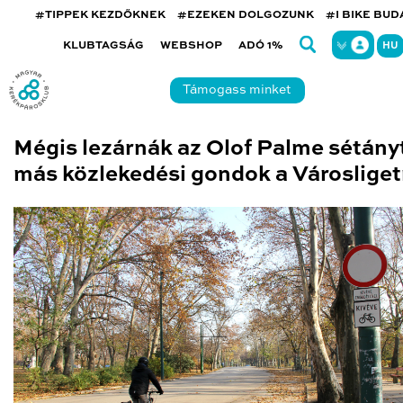
#TIPPEK KEZDŐKNEK
#EZEKEN DOLGOZUNK
#I BIKE BU
KLUBTAGSÁG
WEBSHOP
ADÓ 1%
HU
Támogass minket
Mégis lezárnák az Olof Palme sétányt
más közlekedési gondok a Városliget