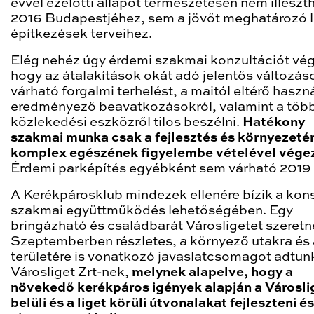
évvel ezelőtti állapot természetesen nem illeszt
2016 Budapestjéhez, sem a jövőt meghatározó l
építkezések terveihez.
Elég nehéz úgy érdemi szakmai konzultációt vég
hogy az átalakítások okát adó jelentős változás
várható forgalmi terhelést, a maitól eltérő haszn
eredményező beavatkozásokról, valamint a több
közlekedési eszközről tilos beszélni.
Hatékony
szakmai munka csak a fejlesztés és környezeté
komplex egészének figyelembe vételével vége
Érdemi parképítés egyébként sem várható 2019 e
A Kerékpárosklub mindezek ellenére bízik a kons
szakmai együttműködés lehetőségében. Egy
bringázható és családbarát Városligetet szeretn
Szeptemberben részletes, a környező utakra és 
területére is vonatkozó javaslatcsomagot adtun
Városliget Zrt-nek,
melynek alapelve, hogy a
növekedő kerékpáros igények alapján a Városli
belüli és a liget körüli útvonalakat fejleszteni é