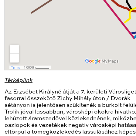
Térképlink
Az Erzsébet Királyné útját a 7. kerületi Városliget
fasorral összekötő Zichy Mihály úton / Dvorák
sétányon is jelentősen szűkítenék a burkolt felül
Trolik jóval lassabban, városképi okokra hivatk
lehúzott áramszedővel közlekednének, miközbe
oszlopok és vezetékek negatív városképi hatás
eltörpül a tömegközlekedés lassulásához képes