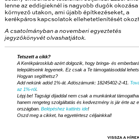
lenne az eddigieknél is nagyobb dugók okozása
környező utakon, ami újabb építkezéseket, a
kerékpáros kapcsolatok ellehetetlenítését okozh
A csatolmányban a novemberi egyeztetés
jegyzőkönyvét olvashatjátok.
Tetszett a cikk?
A Kerékpárosklub azért dolgozik, hogy bringa- és emberbará
településeink legyenek. Ez csak a Te támogatásoddal lehet
Hogyan segíthetsz?
Add nekünk adód 1%-át. Adószámunk: 18245402-2-41.
Tová
az 1%-ról
.
Lépj be! Tagsági díjaddal nem csak a munkánkat támogatha
hanem rengeteg szolgáltatás és kedvezmény is jár érte az 
országban.
Belépéshez kattints ide
!
Oszd meg a cikket, ha egyetértesz céljainkkal!
VISSZA A HÍRE