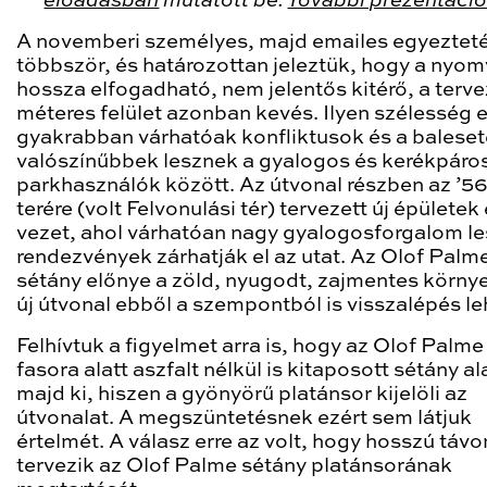
előadásban
mutatott be.
További prezentációk
A novemberi személyes, majd emailes egyeztet
többször, és határozottan jeleztük, hogy a nyo
hossza elfogadható, nem jelentős kitérő, a terve
méteres felület azonban kevés. Ilyen szélesség 
gyakrabban várhatóak konfliktusok és a balese
valószínűbbek lesznek a gyalogos és kerékpáro
parkhasználók között. Az útvonal részben az ’5
terére (volt Felvonulási tér) tervezett új épületek 
vezet, ahol várhatóan nagy gyalogosforgalom le
rendezvények zárhatják el az utat. Az Olof Palm
sétány előnye a zöld, nyugodt, zajmentes környe
új útvonal ebből a szempontból is visszalépés le
Felhívtuk a figyelmet arra is, hogy az Olof Palme
fasora alatt aszfalt nélkül is kitaposott sétány al
majd ki, hiszen a gyönyörű platánsor kijelöli az
útvonalat. A megszüntetésnek ezért sem látjuk
értelmét. A válasz erre az volt, hogy hosszú táv
tervezik az Olof Palme sétány platánsorának