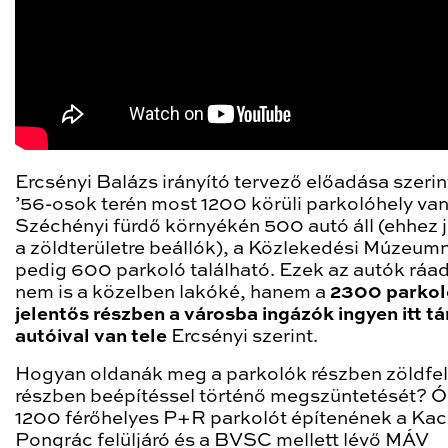
Ercsényi Balázs irányító tervező előadása szerin
’56-osok terén most 1200 körüli parkolóhely van
Széchényi fürdő környékén 500 autó áll (ehhez 
a zöldterületre beállók), a Közlekedési Múzeum
pedig 600 parkoló található. Ezek az autók ráa
nem is a közelben lakóké, hanem a
2300 parkol
jelentős részben a városba ingázók ingyen itt tá
autóival van tele
Ercsényi szerint.
Hogyan oldanák meg a parkolók részben zöldfelü
részben beépítéssel történő megszüntetését? Ór
1200 férőhelyes P+R parkolót építenének a Ka
Pongrác felüljáró és a BVSC mellett lévő MÁV