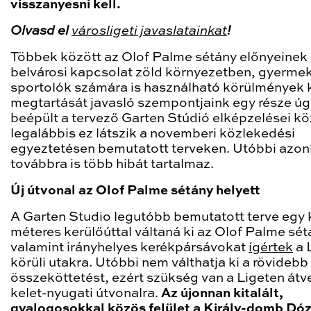
visszanyesni kell.
Olvasd el
városligeti javaslatainkat
!
Többek között az Olof Palme sétány előnyeinek 
belvárosi kapcsolat zöld környezetben, gyerme
sportolók számára is használható körülmények 
megtartását javasló szempontjaink egy része úgy
beépült a tervező Garten Stúdió elképzelései kö
legalábbis ez látszik a novemberi közlekedési
egyeztetésen bemutatott terveken. Utóbbi azo
továbbra is több hibát tartalmaz.
Új útvonal az Olof Palme sétány helyett
A Garten Studio legutóbb bemutatott terve egy 
méteres kerülőúttal váltaná ki az Olof Palme sét
valamint irányhelyes kerékpársávokat
ígértek
a 
körüli utakra. Utóbbi nem válthatja ki a rövidebb
összeköttetést, ezért szükség van a Ligeten átv
kelet-nyugati útvonalra.
Az újonnan kitalált,
gyalogosokkal közös felület a Király-domb Dó