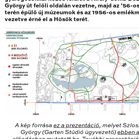
György út felőli oldalán vezetne, majd az ’56-o
terén épülő új múzeumok és az 1956-os emlékm
vezetve érné el a Hősök terét
.
A kép forrása
ez a prezentáció
, melyet Szlos
György (Garten Stúdió ügyvezető)
ebben 