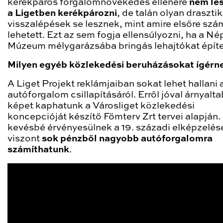
kerékpáros forgalomnövekedés ellenére
nem les
a Ligetben kerékpározni
, de talán olyan draszti
visszalépések se lesznek, mint amire elsőre szá
lehetett. Ezt az sem fogja ellensúlyozni, ha a Nép
Múzeum mélygarázsába bringás lehajtókat épít
Milyen egyéb közlekedési beruházásokat ígérn
A Liget Projekt reklámjaiban sokat lehet hallani 
autóforgalom csillapításáról. Erről jóval árnyalt
képet kaphatunk a Városliget közlekedési
koncepcióját készítő Főmterv Zrt tervei alapján. 
kevésbé érvényesülnek a 19. századi elképzelés
viszont
sok pénzből nagyobb autóforgalomra
számíthatunk
.