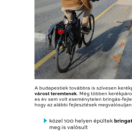
A budapestiek továbbra is szívesen keré
várost teremtenek
. Még többen kerékpáro
es év sem volt eseménytelen bringás-fejl
hogy az alábbi fejlesztések megvalósuljan
közel 100 helyen épültek
bringa
meg is valósult