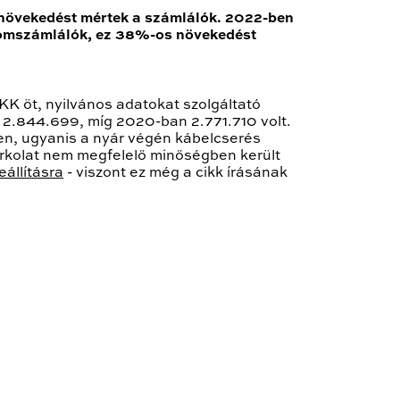
 növekedést mértek a számlálók. 2022-ben
alomszámlálók, ez 38%-os növekedést
K öt, nyilvános adatokat szolgáltató
 2.844.699, míg 2020-ban 2.771.710 volt.
en, ugyanis a nyár végén kábelcserés
urkolat nem megfelelő minőségben került
eállításra
- viszont ez még a cikk írásának