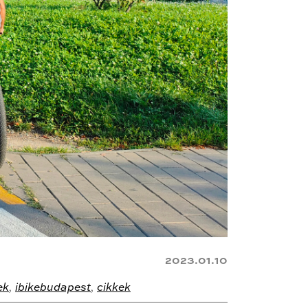
2023.01.10
ek
,
ibikebudapest
,
cikkek