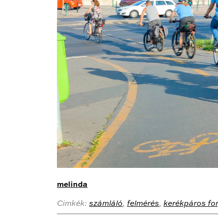
melinda
Cimkék:
számláló
,
felmérés
,
kerékpáros fo