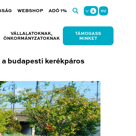
GSÁG
WEBSHOP
ADÓ 1%
HU
VÁLLALATOKNAK,
TÁMOGASS
ÖNKORMÁNYZATOKNAK
MINKET
 a budapesti kerékpáros