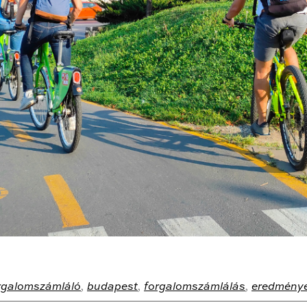
rgalomszámláló
,
budapest
,
forgalomszámlálás
,
eredmény