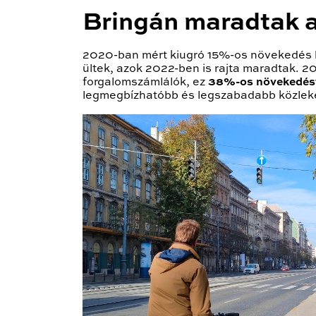
Bringán maradtak a
2020-ban mért kiugró 15%-os növekedés h
ültek, azok 2022-ben is rajta maradtak. 
forgalomszámlálók, ez
38%-os növekedés
legmegbízhatóbb és legszabadabb közleke