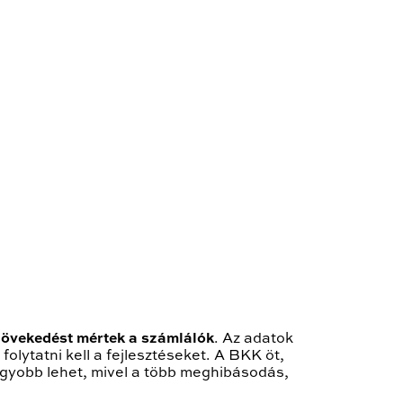
övekedést mértek a számlálók
. Az adatok
olytatni kell a fejlesztéseket. A BKK öt,
agyobb lehet, mivel a több meghibásodás,