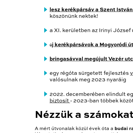
lesz kerékpársáv a Szent István
köszönünk nektek!
a XI. kerületben az Irinyi Józs
j kerékpársávok a Mogyoródi ú
ú
bringasávval megújult Vezér ut
egy régóta sürgetett fejlesztés
v
valósulnak meg 2023 nyaráig
2022. decemberében elindult eg
biztosít
- 2023-ban többek között
Nézzük a számokat
A mért útvonalak közül évek óta a
budai r