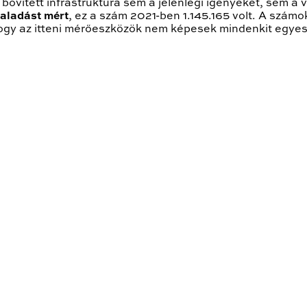
 bővített infrastruktúra sem a jelenlegi igényeket, sem a 
haladást mért
, ez a szám 2021-ben 1.145.165 volt. A szá
, hogy az itteni mérőeszközök nem képesek mindenkit egye