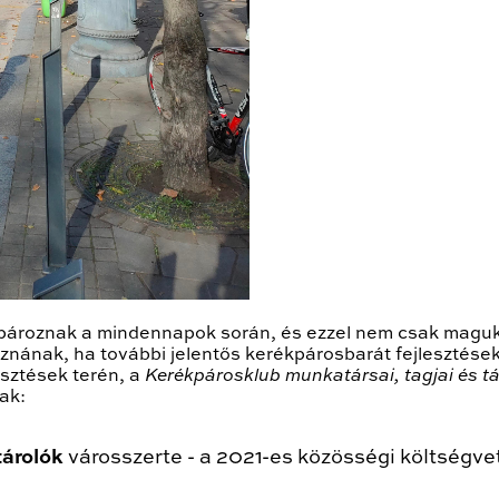
kpároznak a mindennapok során, és ezzel nem csak magu
znának, ha további jelentős kerékpárosbarát fejlesztés
esztések terén, a
Kerékpárosklub munkatársai, tagjai és 
ak:
tárolók
városszerte - a 2021-es közösségi költségve