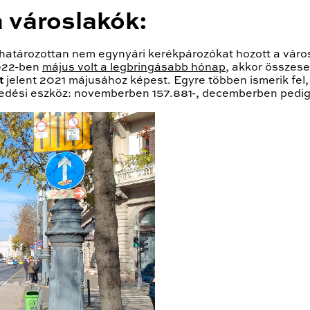
 városlakók:
atározottan nem egynyári kerékpározókat hozott a város
2022-ben
május volt a legbringásabb hónap
, akkor összes
t
jelent 2021 májusához képest. Egyre többen ismerik fel, 
dési eszköz: novemberben 157.881-, decemberben pedig 