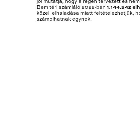
jól mutatja, hogy a régen tervezett és nem
Bem téri számláló 2022-ben
1.144.542 el
közeli elhaladása miatt feltételezhetjük
számolhatnak egynek.