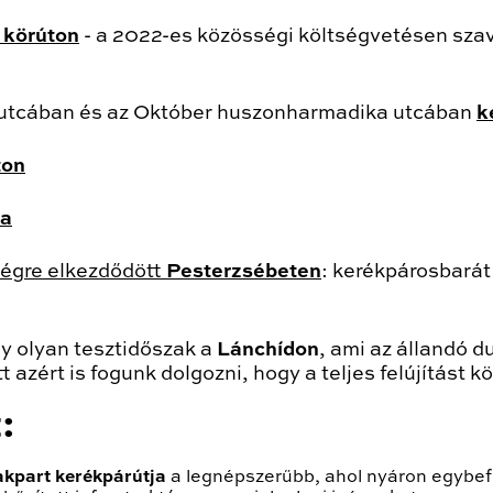
 körúton
- a 2022-es közösségi költségvetésen sza
ef utcában és az Október huszonharmadika utcában
k
ton
ca
égre elkezdődött
Pesterzsébeten
: kerékpárosbarát
y olyan tesztidőszak a
Lánchídon
, ami az állandó d
 azért is fogunk dolgozni, hogy a teljes felújítás
:
akpart kerékpárútja
a legnépszerűbb, ahol nyáron egybef