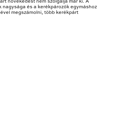
várt növekedést nem szolgálja már ki. A
mok nagysága és a kerékpározók egymáshoz
sével megszámolni, több kerékpárt