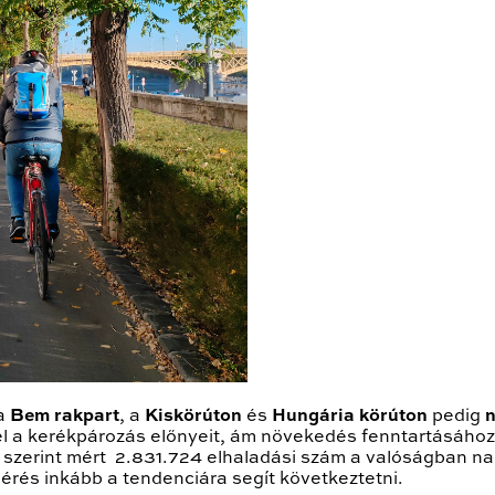
 a
Bem rakpart
, a
Kiskörúton
és
Hungária körúton
pedig
n
l a kerékpározás előnyeit, ám növekedés fenntartásához f
 szerint mért 2.831.724 elhaladási szám a valóságban n
rés inkább a tendenciára segít következtetni.