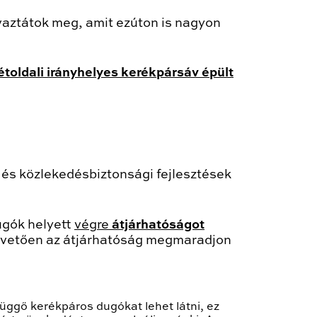
vaztátok meg, amit ezúton is nagyon
étoldali irányhelyes kerékpársáv épült
 és közlekedésbiztonsági fejlesztések
ugók helyett
végre
átjárhatóságot
t követően az átjárhatóság megmaradjon
üggő kerékpáros dugókat lehet látni, ez