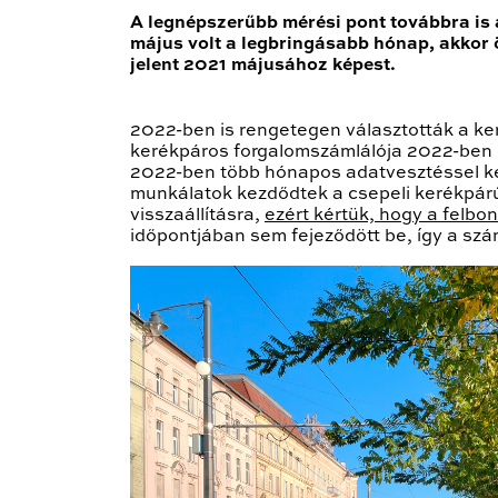
A legnépszerűbb mérési pont továbbra is 
május volt a legbringásabb hónap, akkor
jelent 2021 májusához képest.
2022-ben is rengetegen választották a ke
kerékpáros forgalomszámlálója 2022-ben 
2022-ben több hónapos adatvesztéssel ke
munkálatok kezdődtek a csepeli kerékpárú
visszaállításra,
ezért kértük, hogy a felbon
időpontjában sem fejeződött be, így a szám