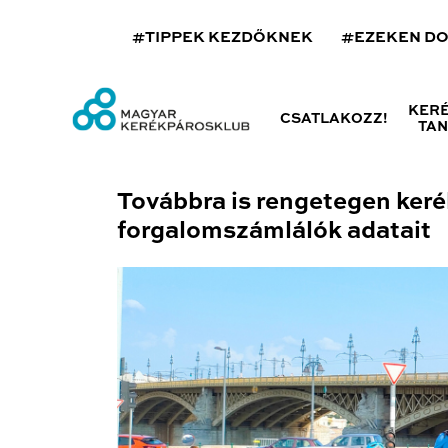
#TIPPEK KEZDŐKNEK
#EZEKEN D
KER
CSATLAKOZZ!
TA
Továbbra is rengetegen ker
forgalomszámlálók adatait