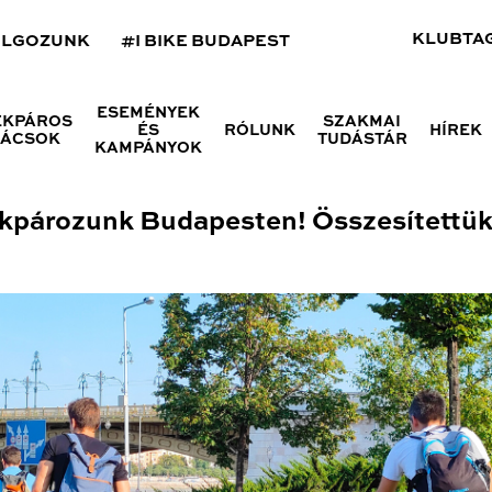
KLUBTA
OLGOZUNK
#I BIKE BUDAPEST
ESEMÉNYEK
ÉKPÁROS
SZAKMAI
ÉS
RÓLUNK
HÍREK
NÁCSOK
TUDÁSTÁR
KAMPÁNYOK
ékpározunk Budapesten! Összesítettük