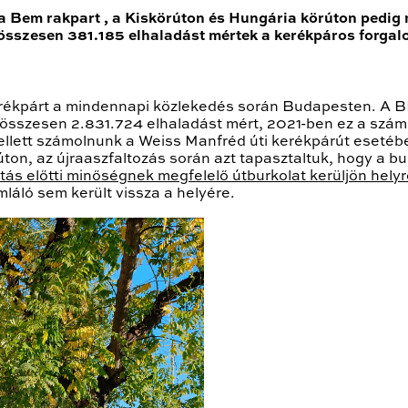
a Bem rakpart , a Kiskörúton és Hungária körúton pedig
 összesen 381.185 elhaladást mértek a kerékpáros forg
rékpárt a mindennapi közlekedés során Budapesten. A BK
összesen 2.831.724 elhaladást mért, 2021-ben ez a szám
llett számolnunk a Weiss Manfréd úti kerékpárút esetéb
ton, az újraaszfaltozás során azt tapasztaltuk, hogy a b
tás előtti minőségnek megfelelő útburkolat kerüljön helyr
láló sem került vissza a helyére.