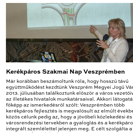
Kerékpáros Szakmai Nap Veszprémben
Már korábban beszámoltunk róla, hogy hosszú távú
együttműködést kezdtünk Veszprém Megyei Jogú Vár
2013. júliusában találkoztunk először a város vezetői
az illetékes hivatalok munkatársaival. Akkori látogat
főképp az ismerkedésről szólt: Veszprémben több
kerékpáros fejlesztés is megvalósult az elmúlt évekb
közös célunk pedig az, hogy a jövőbeli közlekedési és
városrendezési tervekben a gyaloglás és a kerékpár
integrált szemlélettel jelenjen meg. E célt szolgálta a