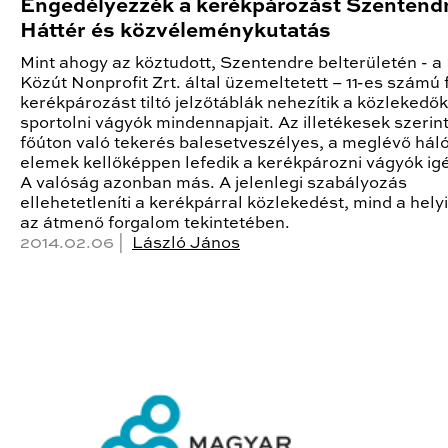
Engedélyezzék a kerékpározást Szentend
Háttér és közvéleménykutatás
Mint ahogy az köztudott, Szentendre belterületén - 
Közút Nonprofit Zrt. által üzemeltetett – 11-es számú
kerékpározást tiltó jelzőtáblák nehezítik a közlekedők
sportolni vágyók mindennapjait. Az illetékesek szerint
főúton való tekerés balesetveszélyes, a meglévő háló
elemek kellőképpen lefedik a kerékpározni vágyók igé
A valóság azonban más. A jelenlegi szabályozás
ellehetetleníti a kerékpárral közlekedést, mind a hely
az átmenő forgalom tekintetében.
2014.02.06 |
László János