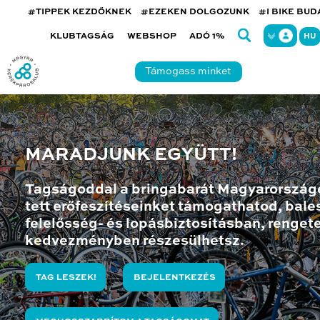
#TIPPEK KEZDŐKNEK
#EZEKEN DOLGOZUNK
#I BIKE BU
KLUBTAGSÁG
WEBSHOP
ADÓ 1%
HU
Támogass minket
MARADJUNK EGYÜTT!
Tagságoddal a bringabarát Magyarország
tett erőfeszítéseinket támogathatod, bales
felelősség- és lopásbiztosításban, renget
kedvezményben részesülhetsz.
TAG LESZEK!
BEJELENTKEZÉS