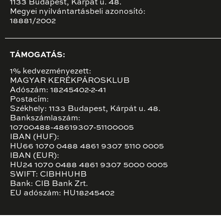
1133 Budapest, Kárpát u. 48.
Megyei nyilvántartásbeli azonosító:
18881/2002
TÁMOGATÁS:
1% kedvezményezett:
MAGYAR KERÉKPÁROSKLUB
Adószám: 18245402-2-41
Postacím:
Székhely: 1133 Budapest, Kárpát u. 48.
Bankszámlaszám:
10700488-48619307-51100005
IBAN (HUF):
HU66 1070 0488 4861 9307 5110 0005
IBAN (EUR):
HU24 1070 0488 4861 9307 5000 0005
SWIFT: CIBHHUHB
Bank: CIB Bank Zrt.
EU adószám: HU18245402