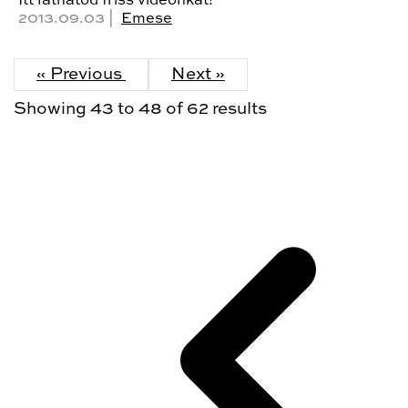
Itt láthatod friss videónkat!
2013.09.03 |
Emese
« Previous
Next »
Showing
43
to
48
of
62
results