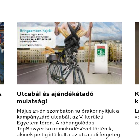
A
Utcabál és ajándékátadó
K
mulatság!
k
Május 21-én szombaton 18 órakor nyitjuk a
L
kampányzáró utcabált az V. kerületi
v
Egyetem téren. A ráhangolódás
2
TopSawyer közreműködésével történik,
akinek pedig idő kell a az utcabáli fergeteg-