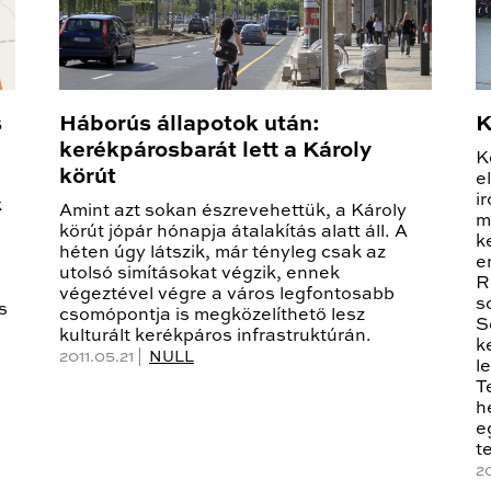
s
Háborús állapotok után:
K
kerékpárosbarát lett a Károly
K
körút
e
i
k
Amint azt sokan észrevehettük, a Károly
m
körút jópár hónapja átalakítás alatt áll. A
k
héten úgy látszik, már tényleg csak az
e
utolsó simításokat végzik, ennek
R
végeztével végre a város legfontosabb
s
s
csomópontja is megközelíthető lesz
S
kulturált kerékpáros infrastruktúrán.
k
2011.05.21 |
NULL
l
T
h
e
t
2