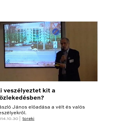
i veszélyeztet kit a
özlekedésben?
ászló János előadása a vélt és valós
eszélyekről.
014.10.30 |
toreki