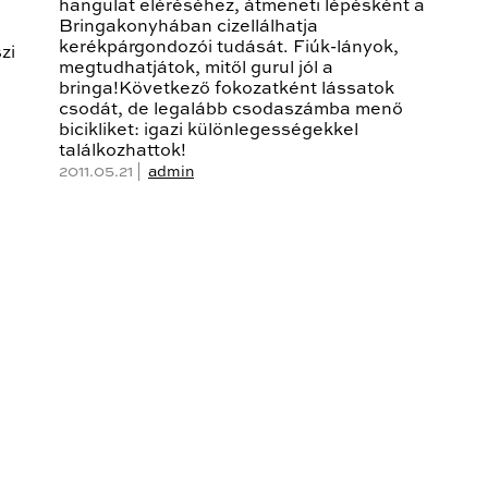
hangulat eléréséhez, átmeneti lépésként a
a
Bringakonyhában cizellálhatja
kerékpárgondozói tudását. Fiúk-lányok,
zi
megtudhatjátok, mitől gurul jól a
bringa!Következő fokozatként lássatok
csodát, de legalább csodaszámba menő
bicikliket: igazi különlegességekkel
találkozhattok!
2011.05.21 |
admin