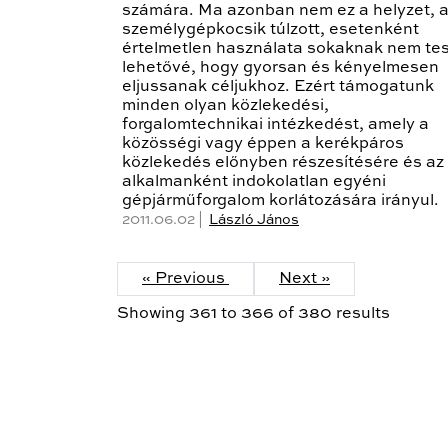
számára. Ma azonban nem ez a helyzet, 
személygépkocsik túlzott, esetenként
értelmetlen használata sokaknak nem tes
lehetővé, hogy gyorsan és kényelmesen
eljussanak céljukhoz. Ezért támogatunk
minden olyan közlekedési,
forgalomtechnikai intézkedést, amely a
közösségi vagy éppen a kerékpáros
közlekedés előnyben részesítésére és az
alkalmanként indokolatlan egyéni
gépjárműforgalom korlátozására irányul.
2011.06.02 |
László János
« Previous
Next »
Showing
361
to
366
of
380
results