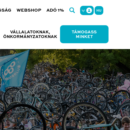
GSÁG
WEBSHOP
ADÓ 1%
HU
VÁLLALATOKNAK,
TÁMOGASS
ÖNKORMÁNYZATOKNAK
MINKET