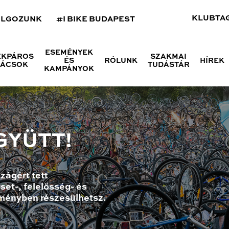
KLUBTA
OLGOZUNK
#I BIKE BUDAPEST
ESEMÉNYEK
ÉKPÁROS
SZAKMAI
ÉS
RÓLUNK
HÍREK
NÁCSOK
TUDÁSTÁR
KAMPÁNYOK
GYÜTT!
zágért tett
set-, felelősség- és
ményben részesülhetsz.