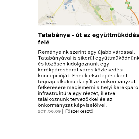
Tatabánya - út az együttműködé
felé
Reményeink szerint egy újabb várossal,
Tatabányával is sikerül együttműködnün
és közösen kidolgoznunk egy
kerékpárosbarát város közlekedési
koncepcióját. Ennek első lépéseként
tegnap alkalmunk nyílt az önkormányzat
felkérésére megismerni a helyi kerékpáro
infrastruktúra egy részét, illetve
találkoznunk tervezőkkel és az
önkormányzat képviselőivel.
2011.06.09 |
Főszerkesztő