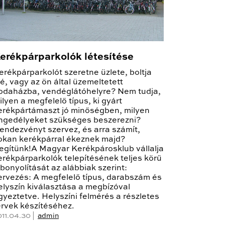
erékpárparkolók létesítése
erékpárparkolót szeretne üzlete, boltja
lé, vagy az ön által üzemeltetett
rodaházba, vendéglátóhelyre? Nem tudja,
ilyen a megfelelő típus, ki gyárt
erékpártámaszt jó minőségben, milyen
ngedélyeket szükséges beszerezni?
endezvényt szervez, és arra számít,
okan kerékpárral ékeznek majd?
egítünk!A Magyar Kerékpárosklub vállalja
erékpárparkolók telepítésének teljes körű
ebonyolítását az alábbiak szerint:
ervezés: A megfelelő típus, darabszám és
elyszín kiválasztása a megbízóval
gyeztetve. Helyszíni felmérés a részletes
ervek készítéséhez.
011.04.30 |
admin