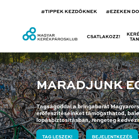
#TIPPEK KEZDŐKNEK
#EZEKEN D
KER
CSATLAKOZZ!
TA
MARADJUNK E
Tagságoddal a bringabarát Magyarors
erőfeszítéseinket támogathatod, bale
lopásbiztosításban, rengeteg kedvez
TAG LESZEK!
BEJELENTKEZÉS