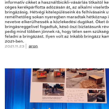
informatív cikket a használtbicikli-vásárlás titkaitól k
céges kerékpárflotta adózásán át, az alkalmi viselet
bringázásig. Hétvégi kitelepüléseink és felhívásaink 
remélhetőleg sokan nyeregben maradtak hétköznap i
nevetve elkerülhessék a közlekedési dugókat. Őket ő
bringásreggelivel fogadtuk, késő őszi biztatásunk ré
pedig mind többen jönnek rá, hogy télen sem szüksé
feladni a bringázást. Ilyen volt az Inkább bringázz k
2021-ben.
2021.11.23 |
aron