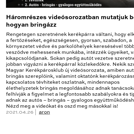
Háromrészes videósorozatban mutatjuk b
hogyan bringázz
Rengetegen szeretnének kerékpárra váltani, hogy elk
a fertőzéseket, egészségesen, gyorsan, szabadon, a
környezetet védve és parkolóhelyek keresésével töb
vesződve mehessenek munkába, intézzék ügyeiket, 
kikapcsolódjanak. Sokan pedig autót vezetve szeret
jobban vigyázni a kerékpárral közlekedőkre. Nekik sz
Magyar Kerékpárosklub új videósorozata, amiben aut
bringás szereplőink, valamint oktatónk kerékpározás
kapcsolatos tévhiteket oszlatnak, mindennapos
élethelyzetek bringás megoldásához adnak tanácsok
felhívják a figyelmet a legfontosabb szabályokra és t
adnak az autós – bringás – gyalogos együttműködésh
Nézd meg a videókat és oszd meg másokkal is!
2021.04.26 |
aron