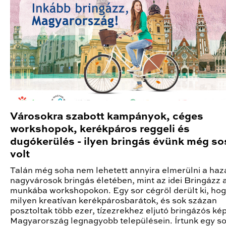
Városokra szabott kampányok, céges
workshopok, kerékpáros reggeli és
dugókerülés - ilyen bringás évünk még s
volt
Talán még soha nem lehetett annyira elmerülni a haz
nagyvárosok bringás életében, mint az idei Bringázz 
munkába workshopokon. Egy sor cégről derült ki, ho
milyen kreatívan kerékpárosbarátok, és sok százan
posztoltak több ezer, tízezrekhez eljutó bringázós ké
Magyarország legnagyobb településein. Írtunk egy so