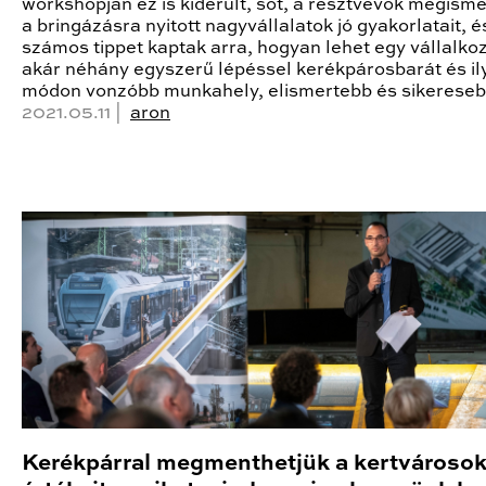
workshopján ez is kiderült, sőt, a résztvevők megism
a bringázásra nyitott nagyvállalatok jó gyakorlatait, é
számos tippet kaptak arra, hogyan lehet egy vállalko
akár néhány egyszerű lépéssel kerékpárosbarát és il
módon vonzóbb munkahely, elismertebb és sikereseb
2021.05.11 |
aron
Kerékpárral megmenthetjük a kertvároso