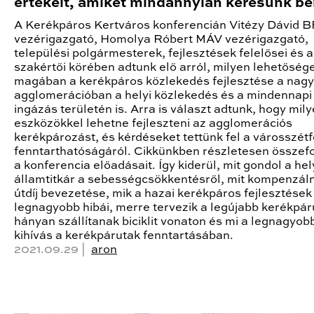
értékeit, amiket mindannyian keresünk b
A Kerékpáros Kertváros konferencián Vitézy Dávid 
vezérigazgató, Homolya Róbert MÁV vezérigazgató,
települési polgármesterek, fejlesztések felelősei és 
szakértői körében adtunk elő arról, milyen lehetősége
magában a kerékpáros közlekedés fejlesztése a nagy
agglomerációban a helyi közlekedés és a mindennapi
ingázás területén is. Arra is választ adtunk, hogy mil
eszközökkel lehetne fejleszteni az agglomerációs
kerékpározást, és kérdéseket tettünk fel a városszét
fenntarthatóságáról. Cikkünkben részletesen összefo
a konferencia előadásait. Így kiderül, mit gondol a he
államtitkár a sebességcsökkentésről, mit kompenzál
útdíj bevezetése, mik a hazai kerékpáros fejlesztések
legnagyobb hibái, merre tervezik a legújabb kerékpár
hányan szállítanak biciklit vonaton és mi a legnagyob
kihívás a kerékpárutak fenntartásában.
2021.09.29 |
aron