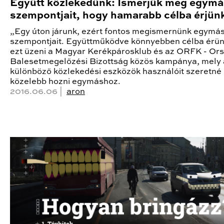
Együtt közlekedünk: Ismerjük meg egymá
szempontjait, hogy hamarabb célba érjün
„Egy úton járunk, ezért fontos megismernünk egymá
szempontjait. Együttműködve könnyebben célba érün
ezt üzeni a Magyar Kerékpárosklub és az ORFK - Or
Balesetmegelőzési Bizottság közös kampánya, mely 
különböző közlekedési eszközök használóit szeretné
közelebb hozni egymáshoz.
2016.06.06 |
aron