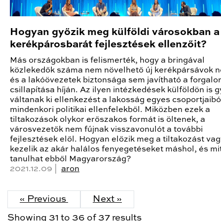
Hogyan győzik meg külföldi városokban a
kerékpárosbarát fejlesztések ellenzőit?
Más országokban is felismerték, hogy a bringával
közlekedők száma nem növelhető új kerékpársávok né
és a lakóövezetek biztonsága sem javítható a forgal
csillapítása híján. Az ilyen intézkedések külföldön is 
váltanak ki ellenkezést a lakosság egyes csoportjaibó
mindenkori politikai ellenfelekből. Miközben ezek a
tiltakozások olykor erőszakos formát is öltenek, a
városvezetők nem fújnak visszavonulót a további
fejlesztések elől. Hogyan előzik meg a tiltakozást va
kezelik az akár halálos fenyegetéseket máshol, és mi
tanulhat ebből Magyarország?
2021.12.09 |
aron
« Previous
Next »
Showing
31
to
36
of
37
results