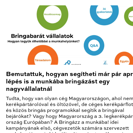
Bemutattuk, hogyan segítheti már pár ap
lépés is a munkába bringázást egy
nagyvállalatnál
Tudta, hogy van olyan cég Magyarországon, ahol ne
kerékpártárolóval és öltözővel, de céges kerékpárflot
és közös bringás programokkal segítik a bringával
bejárókat? Vagy hogy Magyarország a 3. legkerékpá
ország Európában? A Bringázz a munkába! idei
kampányának első, cégvezetők számára szervezett