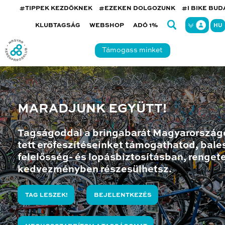
#TIPPEK KEZDŐKNEK
#EZEKEN DOLGOZUNK
#I BIKE BU
KLUBTAGSÁG
WEBSHOP
ADÓ 1%
HU
Támogass minket
MARADJUNK EGYÜTT!
Tagságoddal a bringabarát Magyarország
tett erőfeszítéseinket támogathatod, bales
felelősség- és lopásbiztosításban, renget
kedvezményben részesülhetsz.
TAG LESZEK!
BEJELENTKEZÉS