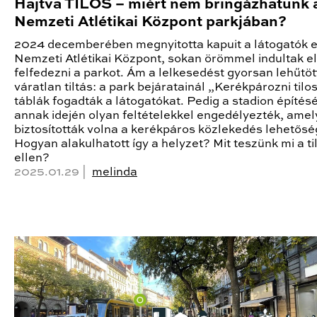
Hajtva TILOS – miért nem bringázhatunk 
Nemzeti Atlétikai Központ parkjában?
2024 decemberében megnyitotta kapuit a látogatók e
Nemzeti Atlétikai Központ, sokan örömmel indultak el
felfedezni a parkot. Ám a lelkesedést gyorsan lehűtöt
váratlan tiltás: a park bejáratainál „Kerékpározni tilo
táblák fogadták a látogatókat. Pedig a stadion építés
annak idején olyan feltételekkel engedélyezték, ame
biztosították volna a kerékpáros közlekedés lehetősé
Hogyan alakulhatott így a helyzet? Mit teszünk mi a ti
ellen?
2025.01.29 |
melinda