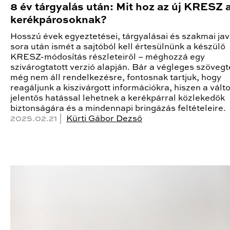
8 év tárgyalás után: Mit hoz az új KRESZ 
kerékpárosoknak?
Hosszú évek egyeztetései, tárgyalásai és szakmai ja
sora után ismét a sajtóból kell értesülnünk a készülő
KRESZ-módosítás részleteiről – méghozzá egy
szivárogtatott verzió alapján. Bár a végleges szöveg
még nem áll rendelkezésre, fontosnak tartjuk, hogy
reagáljunk a kiszivárgott információkra, hiszen a vál
jelentős hatással lehetnek a kerékpárral közlekedők
biztonságára és a mindennapi bringázás feltételeire.
2025.02.21 |
Kürti Gábor Dezső