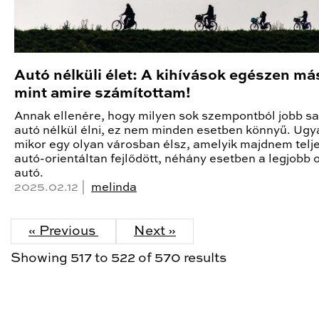
Autó nélküli élet: A kihívások egészen má
mint amire számítottam!
Annak ellenére, hogy milyen sok szempontból jobb sa
autó nélkül élni, ez nem minden esetben könnyű. Ugy
mikor egy olyan városban élsz, amelyik majdnem telj
autó-orientáltan fejlődött, néhány esetben a legjobb 
autó.
2025.02.12 |
melinda
« Previous
Next »
Showing
517
to
522
of
570
results