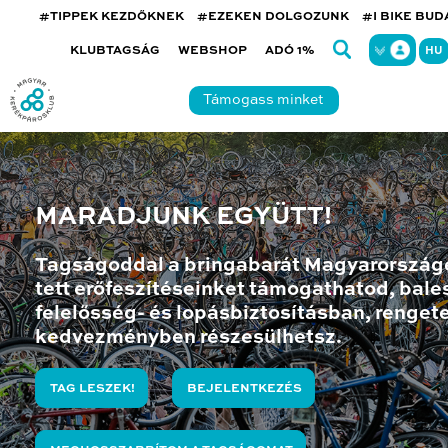
#TIPPEK KEZDŐKNEK
#EZEKEN DOLGOZUNK
#I BIKE BU
KLUBTAGSÁG
WEBSHOP
ADÓ 1%
HU
Támogass minket
MARADJUNK EGYÜTT!
Tagságoddal a bringabarát Magyarország
tett erőfeszítéseinket támogathatod, bales
felelősség- és lopásbiztosításban, renget
kedvezményben részesülhetsz.
TAG LESZEK!
BEJELENTKEZÉS