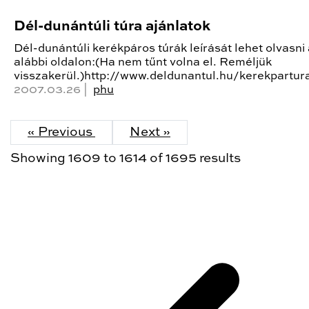
Dél-dunántúli túra ajánlatok
Dél-dunántúli kerékpáros túrák leírását lehet olvasni
alábbi oldalon:(Ha nem tűnt volna el. Reméljük
visszakerül.)http://www.deldunantul.hu/kerekpartur
2007.03.26 |
phu
« Previous
Next »
Showing
1609
to
1614
of
1695
results