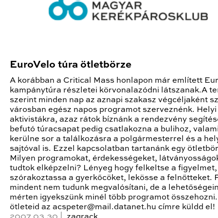
EuroVelo túra ötletbörze
A korábban a Critical Mass honlapon már említett Eu
kampánytúra részletei körvonalazódni látszanak.A te
szerint minden nap az aznapi szakasz végcéljaként s
városban egész napos programot szerveznénk. Helyi
aktivistákra, azaz rátok bíznánk a rendezvény segítés
befutó túracsapat pedig csatlakozna a bulihoz, valami
kerülne sor a találkozásra a polgármesterrel és a hel
sajtóval is. Ezzel kapcsolatban tartanánk egy ötletbör
Milyen programokat, érdekességeket, látványosságo
tudtok elképzelni? Lényeg hogy felkeltse a figyelmet,
szórakoztassa a gyerkőcöket, lekösse a felnőtteket. 
mindent nem tudunk megvalósítani, de a lehetőségei
mérten igyekszünk minél több programot összehozni.
ötleteid az acspeter@mail.datanet.hu címre küldd el!
2007.03.30 |
zaqrack