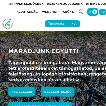
#TIPPEK KEZDŐKNEK
#EZEKEN DOLGOZUNK
#I BIKE BU
KLUBTAGSÁG
WEBSHOP
ADÓ 1%
HU
Támogass minket
MARADJUNK EGYÜTT!
Tagságoddal a bringabarát Magyarország
tett erőfeszítéseinket támogathatod, bales
felelősség- és lopásbiztosításban, renget
kedvezményben részesülhetsz.
TAG LESZEK!
BEJELENTKEZÉS