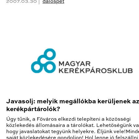
2007.03.30 |
dalospet
Javasolj: melyik megállókba kerüljenek az
kerékpártárolók?
Úgy tűnik, a Főváros elkezdi telepíteni a közösségi
közlekedés állomásaira a tárolókat. Lehetőségünk va
hogy javaslatokat tegyünk helyekre. Éljünk vele!Mind
saját közlekedésére gondoljon! Hol lenne jó felszállni