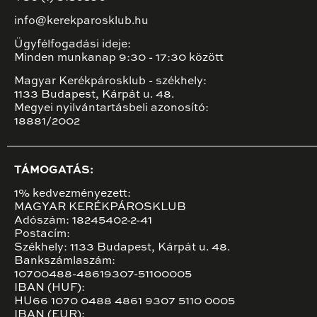
info@kerekparosklub.hu
Ügyfélfogadási ideje:
Minden munkanap 9:30 - 17:30 között
Magyar Kerékpárosklub - székhely:
1133 Budapest, Kárpát u. 48.
Megyei nyilvántartásbeli azonosító:
18881/2002
TÁMOGATÁS:
1% kedvezményezett:
MAGYAR KERÉKPÁROSKLUB
Adószám: 18245402-2-41
Postacím:
Székhely: 1133 Budapest, Kárpát u. 48.
Bankszámlaszám:
10700488-48619307-51100005
IBAN (HUF):
HU66 1070 0488 4861 9307 5110 0005
IBAN (EUR):