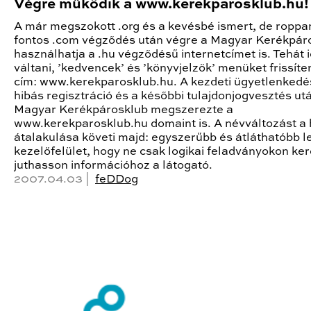
Végre működik a www.kerekparosklub.hu!
A már megszokott .org és a kevésbé ismert, de roppa
fontos .com végződés után végre a Magyar Kerékpár
használhatja a .hu végződésű internetcímet is. Tehát 
váltani, ’kedvencek’ és ’könyvjelzők’ menüket frissíten
cím: www.kerekparosklub.hu. A kezdeti ügyetlenkedé
hibás regisztráció és a későbbi tulajdonjogvesztés ut
Magyar Kerékpárosklub megszerezte a
www.kerekparosklub.hu domaint is. A névváltozást a
átalakulása követi majd: egyszerűbb és átláthatóbb l
kezelőfelület, hogy ne csak logikai feladványokon ker
juthasson információhoz a látogató.
2007.04.03 |
feDDog