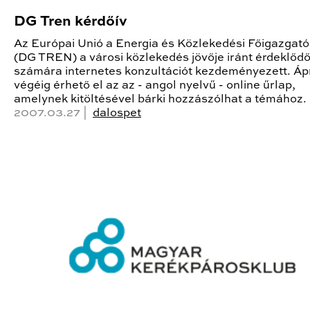
DG Tren kérdőív
Az Európai Unió a Energia és Közlekedési Főigazgat
(DG TREN) a városi közlekedés jövője iránt érdeklőd
számára internetes konzultációt kezdeményezett. Ápr
végéig érhető el az az - angol nyelvű - online űrlap,
amelynek kitöltésével bárki hozzászólhat a témához.
2007.03.27 |
dalospet