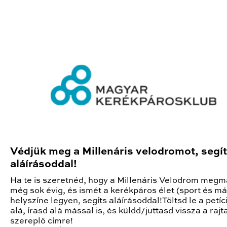
Védjük meg a Millenáris velodromot, segí
aláírásoddal!
Ha te is szeretnéd, hogy a Millenáris Velodrom meg
még sok évig, és ismét a kerékpáros élet (sport és má
helyszíne legyen, segíts aláírásoddal!Töltsd le a petíció
alá, írasd alá mással is, és küldd/juttasd vissza a rajt
szereplő címre!