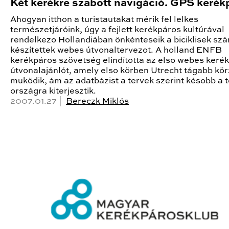
Két kerékre szabott navigáció. GPS kerék
Ahogyan itthon a turistautakat mérik fel lelkes
természetjáróink, úgy a fejlett kerékpáros kultúrával
rendelkezo Hollandiában önkénteseik a biciklisek sz
készítettek webes útvonaltervezot. A holland ENFB
kerékpáros szövetség elindította az elso webes keré
útvonalajánlót, amely elso körben Utrecht tágabb kö
muködik, ám az adatbázist a tervek szerint késobb a t
országra kiterjesztik.
2007.01.27 |
Bereczk Miklós