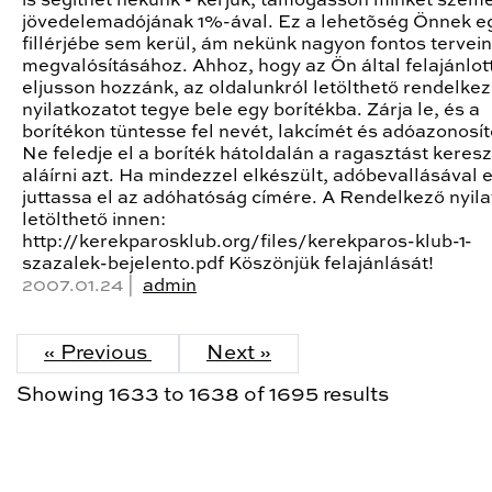
is segíthet nekünk - kérjük, támogasson minket szemé
jövedelemadójának 1%-ával. Ez a lehetõség Önnek e
fillérjébe sem kerül, ám nekünk nagyon fontos tervei
megvalósításához. Ahhoz, hogy az Ön által felajánlot
eljusson hozzánk, az oldalunkról letölthető rendelke
nyilatkozatot tegye bele egy borítékba. Zárja le, és a
borítékon tüntesse fel nevét, lakcímét és adóazonosító
Ne feledje el a boríték hátoldalán a ragasztást keres
aláírni azt. Ha mindezzel elkészült, adóbevallásával 
juttassa el az adóhatóság címére. A Rendelkező nyila
letölthető innen:
http://kerekparosklub.org/files/kerekparos-klub-1-
szazalek-bejelento.pdf Köszönjük felajánlását!
2007.01.24 |
admin
« Previous
Next »
Showing
1633
to
1638
of
1695
results