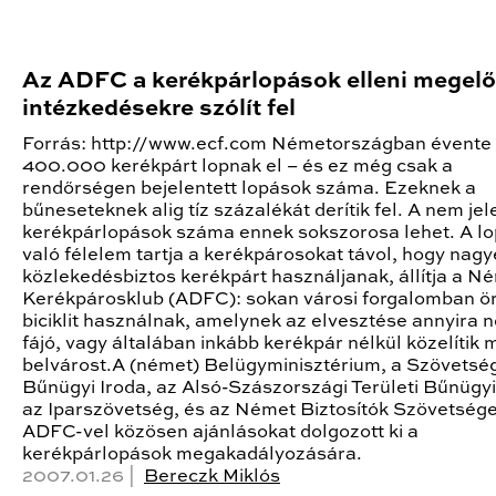
Az ADFC a kerékpárlopások elleni megelő
intézkedésekre szólít fel
Forrás: http://www.ecf.com Németországban évente
400.000 kerékpárt lopnak el – és ez még csak a
rendőrségen bejelentett lopások száma. Ezeknek a
bűneseteknek alig tíz százalékát derítik fel. A nem jel
kerékpárlopások száma ennek sokszorosa lehet. A lo
való félelem tartja a kerékpárosokat távol, hogy nagy
közlekedésbiztos kerékpárt használjanak, állítja a N
Kerékpárosklub (ADFC): sokan városi forgalomban ö
biciklit használnak, amelynek az elvesztése annyira 
fájó, vagy általában inkább kerékpár nélkül közelítik 
belvárost.A (német) Belügyminisztérium, a Szövetség
Bűnügyi Iroda, az Alsó-Szászországi Területi Bűnügyi
az Iparszövetség, és az Német Biztosítók Szövetsége
ADFC-vel közösen ajánlásokat dolgozott ki a
kerékpárlopások megakadályozására.
2007.01.26 |
Bereczk Miklós