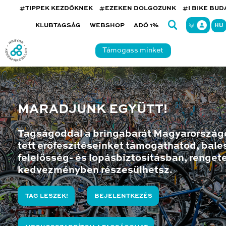
#TIPPEK KEZDŐKNEK
#EZEKEN DOLGOZUNK
#I BIKE BU
KLUBTAGSÁG
WEBSHOP
ADÓ 1%
HU
Támogass minket
MARADJUNK EGYÜTT!
Tagságoddal a bringabarát Magyarország
tett erőfeszítéseinket támogathatod, bales
felelősség- és lopásbiztosításban, renget
kedvezményben részesülhetsz.
TAG LESZEK!
BEJELENTKEZÉS