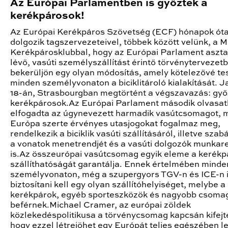
Az Európai Parlamentben is győztek a
kerékpárosok!
Az Európai Kerékpáros Szövetség (ECF) hónapok ót
dolgozik tagszervezeteivel, többek között velünk, a 
Kerékpárosklubbal, hogy az Európai Parlament aszta
lévő, vasúti személyszállítást érintő törvénytervezet
bekerüljön egy olyan módosítás, amely kötelezővé te
minden személyvonaton a biciklitároló kialakítását. 
18-án, Strasbourgban megtörtént a végszavazás: győ
kerékpárosok.Az Európai Parlament második olvasat
elfogadta az úgynevezett harmadik vasútcsomagot, 
Európa szerte érvényes utasjogokat fogalmaz meg,
rendelkezik a biciklik vasúti szállításáról, illetve sza
a vonatok menetrendjét és a vasúti dolgozók munkar
is.Az összeurópai vasútcsomag egyik eleme a kerékp
szállíthatóságát garantálja. Ennek értelmében minde
személyvonaton, még a szupergyors TGV-n és ICE-n 
biztosítani kell egy olyan szállítóhelyiséget, melybe a
kerékpárok, egyéb sporteszközök és nagyobb csomag
beférnek.Michael Cramer, az európai zöldek
közlekedéspolitikusa a törvénycsomag kapcsán kifejt
hogy ezzel létrejöhet egy Európát teljes egészében l