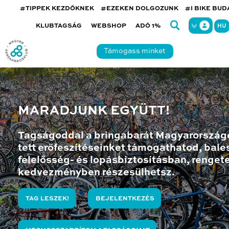
#TIPPEK KEZDŐKNEK
#EZEKEN DOLGOZUNK
#I BIKE BU
KLUBTAGSÁG
WEBSHOP
ADÓ 1%
HU
Támogass minket
MARADJUNK EGYÜTT!
Tagságoddal a bringabarát Magyarország
tett erőfeszítéseinket támogathatod, bales
felelősség- és lopásbiztosításban, renget
kedvezményben részesülhetsz.
TAG LESZEK!
BEJELENTKEZÉS