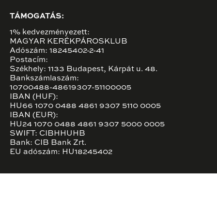
TÁMOGATÁS:
1% kedvezményezett:
MAGYAR KERÉKPÁROSKLUB
Adószám: 18245402-2-41
Postacím:
Székhely: 1133 Budapest, Kárpát u. 48.
Bankszámlaszám:
10700488-48619307-51100005
IBAN (HUF):
HU66 1070 0488 4861 9307 5110 0005
IBAN (EUR):
HU24 1070 0488 4861 9307 5000 0005
SWIFT: CIBHHUHB
Bank: CIB Bank Zrt.
EU adószám: HU18245402