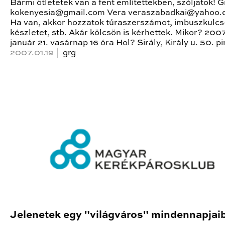
Bármi ötletetek van a fent említettekben, szóljatok! G
kokenyesia@gmail.com Vera veraszabadkai@yahoo.
Ha van, akkor hozzatok túraszerszámot, imbuszkulcs
készletet, stb. Akár kölcsön is kérhettek. Mikor? 2007
január 21. vasárnap 16 óra Hol? Sirály, Király u. 50. p
2007.01.19 |
grg
Jelenetek egy "világváros" mindennapjai