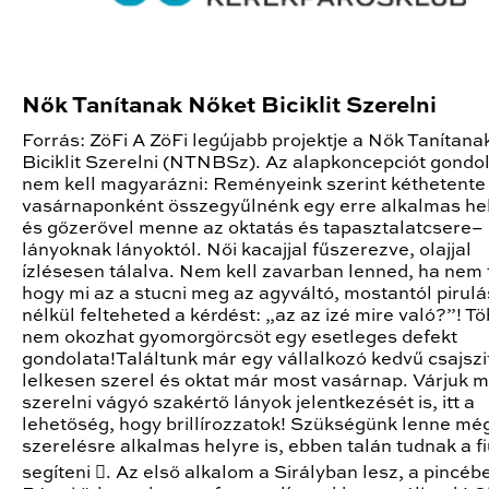
Nők Tanítanak Nőket Biciklit Szerelni
Forrás: ZöFi A ZöFi legújabb projektje a Nők Tanítan
Biciklit Szerelni (NTNBSz). Az alapkoncepciót gondo
nem kell magyarázni: Reményeink szerint kéthetente
vasárnaponként összegyűlnénk egy erre alkalmas he
és gőzerővel menne az oktatás és tapasztalatcsere–
lányoknak lányoktól. Női kacajjal fűszerezve, olajjal
ízlésesen tálalva. Nem kell zavarban lenned, ha nem 
hogy mi az a stucni meg az agyváltó, mostantól pirulá
nélkül felteheted a kérdést: „az az izé mire való?”! T
nem okozhat gyomorgörcsöt egy esetleges defekt
gondolata!Találtunk már egy vállalkozó kedvű csajszit
lelkesen szerel és oktat már most vasárnap. Várjuk 
szerelni vágyó szakértő lányok jelentkezését is, itt a
lehetőség, hogy brillírozzatok! Szükségünk lenne mé
szerelésre alkalmas helyre is, ebben talán tudnak a fi
segíteni . Az első alkalom a Sirályban lesz, a pincéb