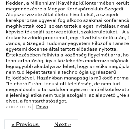
Kedden, a Millenniumi Kávéház különtermében került
megrendezésre a Magyar Kerékpárosklub Szegedi
Alapszervezete által életre hívott első, a szegedi
kerékpározás ügyével foglalkozó szakmai konferenci
meghívottak közül sokan tettek eleget invitálásunkna
képviselték saját szervezetüket, szakterületüket. A 
órakor kezdődő programot, egy rövid köszöntő után, D
János, a Szegedi Tudományegyetem Filozófia Tansz
egyetemi docense által tartott előadása nyitotta.
Értekezésében felhívta a közönség figyelmét arra, ho
fenntarthatóság, így a közlekedés modernizációjának 
legnagyobb akadálya az lehet, hogy az etika megújul
nem tud lépést tartani a technológia ugrásszerű
fejlődésével. Hazánkban manapság is működő norma
"felebarát" iránt tanúsított felelősség, de nem tud
megvalósulni a társadalom egésze iránti elkötelezett
a jelenlegi etika nem tudja szolgálni az alapvető „Ne 
elvet, a fenntarthatóságot.
2007.01.18 |
Dova
« Previous
Next »