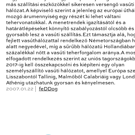
más szállítási eszközökkel sikeresen versengő vasúti
hálózat.A képviselő szerint a jelenleg az európai úth
mozgó árumennyiség egy részét ki lehet váltani
tehervonatokkal. A menetrendek igazításától és a
határátlépéseket könnyítő szabályozástól olcsóbb és
gyorsabb lesz a vasúti szállítás.Ezt támasztja alá, ho
fejlett vasúthálózattal rendelkező Németországban h
alatt negyedével, míg a sűrűbb hálózatú Hollandiába
százalékkal nőtt a vasúti teherforgalom aránya.A mo
elfogadott rendelkezés szerint az uniós tagországok
2017-ig kell összekapcsolni és kiépíteni egy olyan
személyszállító vasúti hálózatot, amellyel Európa sze
Lisszabontól Tallinig, Malmőből Calabriáig vagy Lon
Athénig utazhatunk gyorsan és kényelmesen.
2007.01.22 |
feDDog