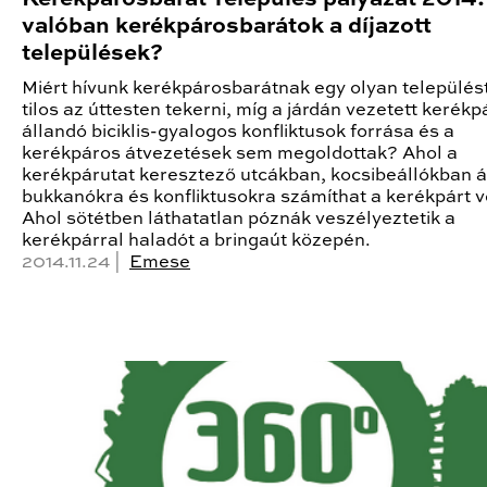
valóban kerékpárosbarátok a díjazott
települések?
Miért hívunk kerékpárosbarátnak egy olyan települést
tilos az úttesten tekerni, míg a járdán vezetett kerékp
állandó biciklis-gyalogos konfliktusok forrása és a
kerékpáros átvezetések sem megoldottak? Ahol a
kerékpárutat keresztező utcákban, kocsibeállókban á
bukkanókra és konfliktusokra számíthat a kerékpárt v
Ahol sötétben láthatatlan póznák veszélyeztetik a
kerékpárral haladót a bringaút közepén.
2014.11.24 |
Emese