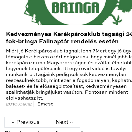
Kedvezményes Kerékpárosklub tagsági 3
fok-bringa Falinaptár rendelés esetén
Miért jó Kerékpárosklub tagnak lenni?Mert egy jó ügy
támogatsz: hiszen azért dolgozunk, hogy minél jobb 
kerékpározni ma Magyarországon és ezáltal élhetőb
legyenek településeink. Itt egy rövid videó is tavalyi
munkánkról.Tagjaink pedig sok sok kedvezményben
részesülnek több, mint ezer elfogadóhelyen, kaphatn
baleset- és felelősségbiztosítást, kedvezményesen
szállíthatják bringájukat vasúton. Pontosan mindent
elolvashatsz itt.
2010.09.12 |
Emese
« Previous
Next »