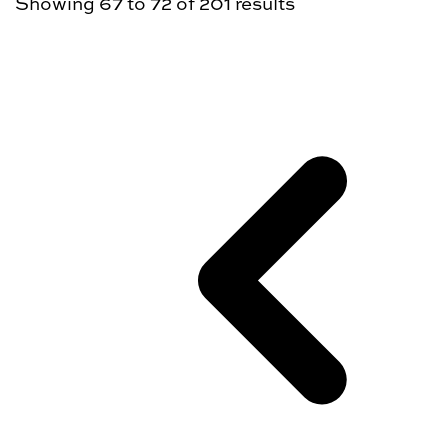
Showing
67
to
72
of
201
results