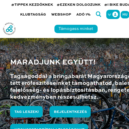
#TIPPEK KEZDŐKNEK
#EZEKEN DOLGOZUNK
#I BIKE BU
KLUBTAGSÁG
WEBSHOP
ADÓ 1%
HU
Támogass minket
MARADJUNK EGYÜTT!
Tagságoddal a bringabarát Magyarország
tett erőfeszítéseinket támogathatod, bales
felelősség- és lopásbiztosításban, renget
kedvezményben részesülhetsz.
TAG LESZEK!
BEJELENTKEZÉS