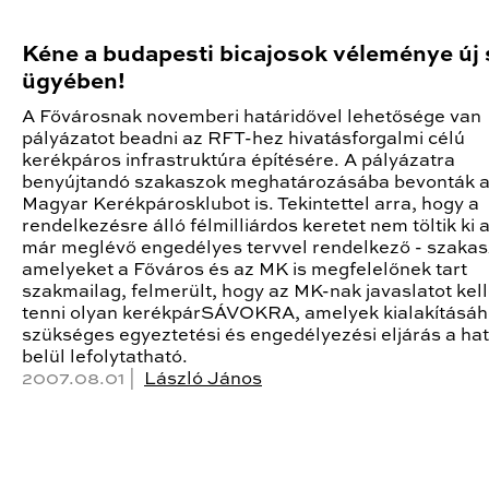
Kéne a budapesti bicajosok véleménye új
ügyében!
A Fővárosnak novemberi határidővel lehetősége van
pályázatot beadni az RFT-hez hivatásforgalmi célú
kerékpáros infrastruktúra építésére. A pályázatra
benyújtandó szakaszok meghatározásába bevonták 
Magyar Kerékpárosklubot is. Tekintettel arra, hogy a
rendelkezésre álló félmilliárdos keretet nem töltik ki 
már meglévő engedélyes tervvel rendelkező - szakas
amelyeket a Főváros és az MK is megfelelőnek tart
szakmailag, felmerült, hogy az MK-nak javaslatot kel
tenni olyan kerékpárSÁVOKRA, amelyek kialakításá
szükséges egyeztetési és engedélyezési eljárás a ha
belül lefolytatható.
2007.08.01 |
László János