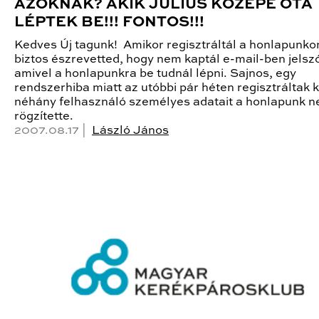
AZOKNAK? AKIK JÚLIUS KÖZEPE ÓTA
LÉPTEK BE!!! FONTOS!!!
Kedves Új tagunk! Amikor regisztráltál a honlapunko
biztos észrevetted, hogy nem kaptál e-mail-ben jelszó
amivel a honlapunkra be tudnál lépni. Sajnos, egy
rendszerhiba miatt az utóbbi pár héten regisztráltak k
néhány felhasználó személyes adatait a honlapunk 
rögzítette.
2007.08.17 |
László János