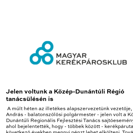
Jelen voltunk a Közép-Dunántúli Régió
tanácsülésén is
A múlt héten az illetékes alapszervezetünk vezetője
András - balatonszőlősi polgármester - jelen volt a K
Dunántúli Regionális Fejlesztési Tanács sajtóesemén
ahol bejelentették, hogy - többek között - kerékpárut
következő években mennyi pénzt lehet elkölteni. Tov