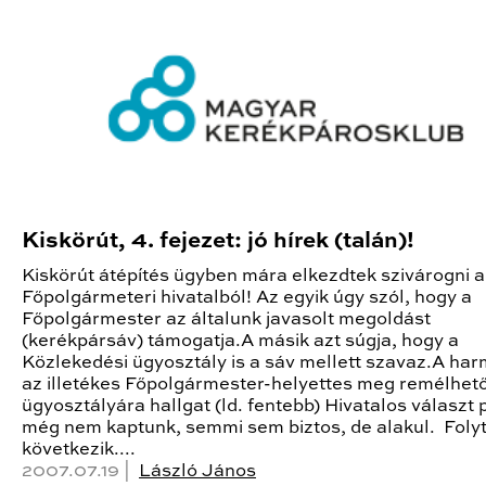
Kiskörút, 4. fejezet: jó hírek (talán)!
Kiskörút átépítés ügyben mára elkezdtek szivárogni a
Főpolgármeteri hivatalból! Az egyik úgy szól, hogy a
Főpolgármester az általunk javasolt megoldást
(kerékpársáv) támogatja.A másik azt súgja, hogy a
Közlekedési ügyosztály is a sáv mellett szavaz.A har
az illetékes Főpolgármester-helyettes meg remélhet
ügyosztályára hallgat (ld. fentebb) Hivatalos választ
még nem kaptunk, semmi sem biztos, de alakul. Foly
következik....
2007.07.19 |
László János