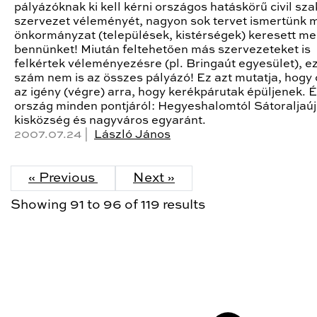
pályázóknak ki kell kérni országos hatáskörű civil sz
szervezet véleményét, nagyon sok tervet ismertünk 
önkormányzat (települések, kistérségek) keresett m
bennünket! Miután feltehetően más szervezeteket is
felkértek véleményezésre (pl. Bringaút egyesület), ez
szám nem is az összes pályázó! Ez azt mutatja, hogy 
az igény (végre) arra, hogy kerékpárutak épüljenek. É
ország minden pontjáról: Hegyeshalomtól Sátoraljaúj
kisközség és nagyváros egyaránt.
2007.07.24 |
László János
« Previous
Next »
Showing
91
to
96
of
119
results