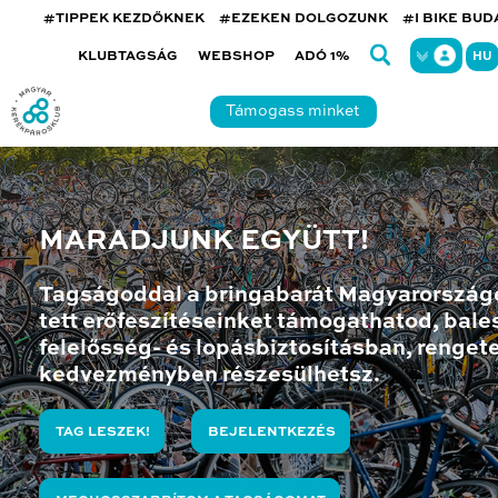
#TIPPEK KEZDŐKNEK
#EZEKEN DOLGOZUNK
#I BIKE BU
KLUBTAGSÁG
WEBSHOP
ADÓ 1%
HU
Támogass minket
MARADJUNK EGYÜTT!
Tagságoddal a bringabarát Magyarország
tett erőfeszítéseinket támogathatod, bales
felelősség- és lopásbiztosításban, renget
kedvezményben részesülhetsz.
TAG LESZEK!
BEJELENTKEZÉS