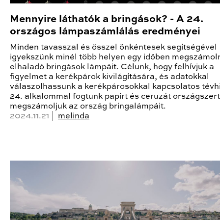
Mennyire láthatók a bringások? - A 24.
országos lámpaszámlálás eredményei
Minden tavasszal és ősszel önkéntesek segítségével
igyekszünk minél több helyen egy időben megszámoln
elhaladó bringások lámpáit. Célunk, hogy felhívjuk a
figyelmet a kerékpárok kivilágítására, és adatokkal
válaszolhassunk a kerékpárosokkal kapcsolatos tévhi
24. alkalommal fogtunk papírt és ceruzát országszer
megszámoljuk az ország bringalámpáit.
2024.11.21 |
melinda