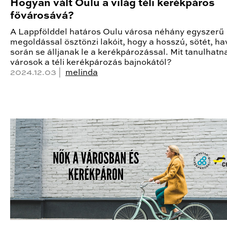
Hogyan vált Oulu a világ téli kerékpáros
fővárosává?
A Lappfölddel határos Oulu városa néhány egyszerű
megoldással ösztönzi lakóit, hogy a hosszú, sötét, ha
során se álljanak le a kerékpározással. Mit tanulhat
városok a téli kerékpározás bajnokától?
2024.12.03 |
melinda