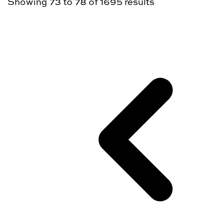
Showing
73
to
78
of
1695
results