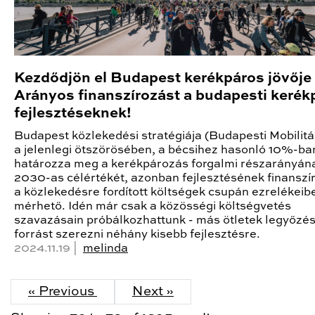
Kezdődjön el Budapest kerékpáros jövője 
Arányos finanszírozást a budapesti kerék
fejlesztéseknek!
Budapest közlekedési stratégiája (Budapesti Mobilitá
a jelenlegi ötszörösében, a bécsihez hasonló 10%-ba
határozza meg a kerékpározás forgalmi részarányán
2030-as célértékét, azonban fejlesztésének finanszí
a közlekedésre fordított költségek csupán ezrelékeib
mérhető. Idén már csak a közösségi költségvetés
szavazásain próbálkozhattunk - más ötletek legyőzés
forrást szerezni néhány kisebb fejlesztésre.
2024.11.19 |
melinda
« Previous
Next »