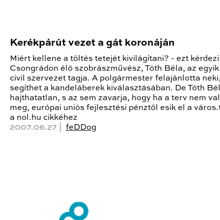
Kerékpárút vezet a gát koronáján
Miért kellene a töltés tetejét kivilágítani? - ezt kérdezi
Csongrádon élő szobrászművész, Tóth Béla, az egyik 
civil szervezet tagja. A polgármester felajánlotta neki
segíthet a kandeláberek kiválasztásában. De Tóth Bé
hajthatatlan, s az sem zavarja, hogy ha a terv nem va
meg, európai uniós fejlesztési pénztől esik el a város
a nol.hu cikkéhez
2007.06.27 |
feDDog