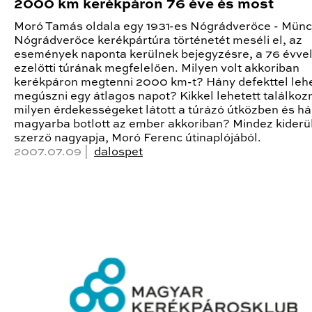
2000 km kerékpáron 76 éve és most
Moró Tamás oldala egy 1931-es Nógrádverőce - Münc
Nógrádverőce kerékpártúra történetét meséli el, az
események naponta kerülnek bejegyzésre, a 76 évve
ezelőtti túrának megfelelően. Milyen volt akkoriban
kerékpáron megtenni 2000 km-t? Hány defekttel lehe
megúszni egy átlagos napot? Kikkel lehetett találkozn
milyen érdekességeket látott a túrázó útközben és h
magyarba botlott az ember akkoriban? Mindez kiderü
szerző nagyapja, Moró Ferenc útinaplójából.
2007.07.09 |
dalospet