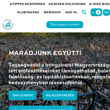
#TIPPEK KEZDŐKNEK
#EZEKEN DOLGOZUNK
#I BIKE BU
KLUBTAGSÁG
WEBSHOP
ADÓ 1%
HU
Támogass minket
MARADJUNK EGYÜTT!
Tagságoddal a bringabarát Magyarország
tett erőfeszítéseinket támogathatod, bales
felelősség- és lopásbiztosításban, renget
kedvezményben részesülhetsz.
TAG LESZEK!
BEJELENTKEZÉS