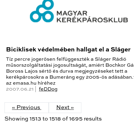
Biciklisek védelmében hallgat el a Sláger
Tíz percre jogerősen felfüggeszték a Sláger Rádió
műsorszolgáltatási jogosultságát, amiért Bochkor Gá
Boross Lajos sértő és durva megjegyzéseket tett a
kerékpárosokra a Bumeráng egy 2005-ös adásában.
az emasa.hu híréhez
2007.06.21 |
feDDog
« Previous
Next »
Showing
1513
to
1518
of
1695
results