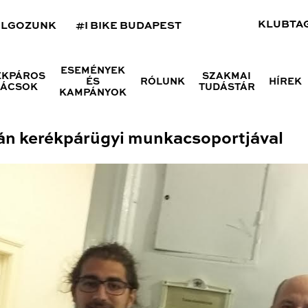
KLUBTA
OLGOZUNK
#I BIKE BUDAPEST
ESEMÉNYEK
ÉKPÁROS
SZAKMAI
ÉS
RÓLUNK
HÍREK
NÁCSOK
TUDÁSTÁR
KAMPÁNYOK
ván kerékpárügyi munkacsoportjával