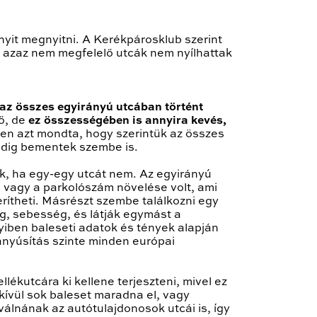
yit megnyitni. A Kerékpárosklub szerint
, azaz nem megfelelő utcák nem nyílhattak
 az összes egyirányú utcában történt
tő, de
ez összességében is annyira kevés,
sen azt mondta, hogy szerintük az összes
indig bementek szembe is.
ik, ha egy-egy utcát nem. Az egyirányú
s vagy a parkolószám növelése volt, ami
rítheti. Másrészt szembe találkozni egy
g, sebesség, és látják egymást a
iben baleseti adatok és tények alapján
irányúsítás szinte minden európai
kutcára ki kellene terjeszteni, mivel ez
kívül sok baleset maradna el, vagy
álnának az autótulajdonosok utcái is, így