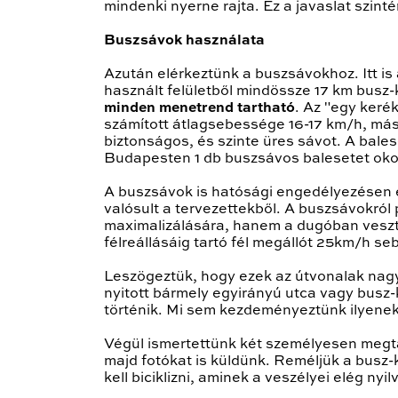
mindenki nyerne rajta. Ez a javaslat szint
Buszsávok használata
Azután elérkeztünk a buszsávokhoz. Itt is
használt felületből mindössze 17 km busz
minden menetrend tartható
. Az "egy keré
számított átlagsebessége 16-17 km/h, másrés
biztonságos, és szinte üres sávot. A bales
Budapesten 1 db buszsávos balesetet okozot
A buszsávok is hatósági engedélyezésen 
valósult a tervezettekből. A buszsávokr
maximalizálására, hanem a dugóban veszte
félreállásáig tartó fél megállót 25km/h s
Leszögeztük, hogy ezek az útvonalak nag
nyitott bármely egyirányú utca vagy busz-
történik. Mi sem kezdeményeztünk ilyeneke
Végül ismertettünk két személyesen megtap
majd fotókat is küldünk. Reméljük a busz
kell biciklizni, aminek a veszélyei elég nyi