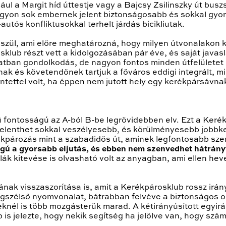
ul a Margit híd úttestje vagy a Bajcsy Zsilinszky út bus
agyon sok embernek jelent biztonságosabb és sokkal gyo
utós konfliktusokkal terhelt járdás bicikliutak.
szül, ami előre meghatározná, hogy milyen útvonalakon kí
osklub részt vett a kidolgozásában pár éve, és saját jav
atban gondolkodás, de nagyon fontos minden útfelületet
nak és követendőnek tartjuk a főváros eddigi integrált,
intettel volt, ha éppen nem jutott hely egy kerékpársávna
 fontosságú az A-ból B-be legrövidebben elv. Ezt a Kerék
t jelenthet sokkal veszélyesebb, és körülményesebb jobbke
ékpározás mint a szabadidős út, aminek legfontosabb sz
gú a gyorsabb eljutás, és ebben nem szenvedhet hátrány
lák kitevése is olvasható volt az anyagban, ami ellen hev
ak visszaszorítása is, amit a Kerékpárosklub rossz irány
legszélső nyomvonalat, bátrabban felvéve a biztonságos o
teknél is több mozgásterük marad. A kétirányúsított egyi
is jelezte, hogy nekik segítség ha jelölve van, hogy szá