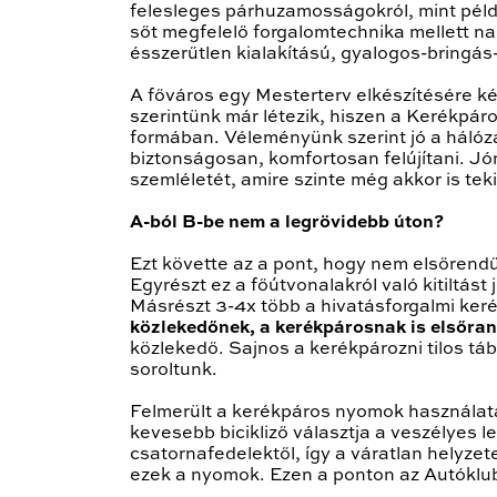
felesleges párhuzamosságokról, mint példá
sőt megfelelő forgalomtechnika mellett n
ésszerűtlen kialakítású, gyalogos-bringás-a
A főváros egy Mesterterv elkészítésére ké
szerintünk már létezik, hiszen a Kerékpár
formában. Véleményünk szerint jó a hálóz
biztonságosan, komfortosan felújítani. Jó
szemléletét, amire szinte még akkor is tek
A-ból B-be nem a legrövidebb úton?
Ezt követte az a pont, hogy nem elsőrendű
Egyrészt ez a főútvonalakról való kitiltás
Másrészt 3-4x több a hivatásforgalmi ker
közlekedőnek, a kerékpárosnak is elsőran
közlekedő. Sajnos a kerékpározni tilos táb
soroltunk.
Felmerült a kerékpáros nyomok használatán
kevesebb bicikliző választja a veszélyes 
csatornafedelektől, így a váratlan helyze
ezek a nyomok. Ezen a ponton az Autóklub 