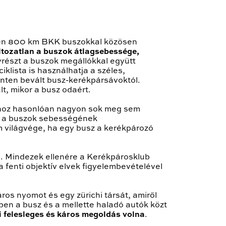
en 800 km BKK buszokkal közösen
ltozatlan a buszok átlagsebessége,
yrészt a buszok megállókkal együtt
iklista is használhatja a széles,
zinten bevált busz-kerékpársávoktól.
lt, mikor a busz odaért.
sához hasonlóan nagyon sok meg sem
em a buszok sebességének
m világvége, ha egy busz a kerékpározó
. Mindezek ellenére a Kerékpárosklub
 fenti objektív elvek figyelembevételével
ros nyomot és egy zürichi társát, amiről
en a busz és a mellette haladó autók közt
mi felesleges és káros megoldás volna
.