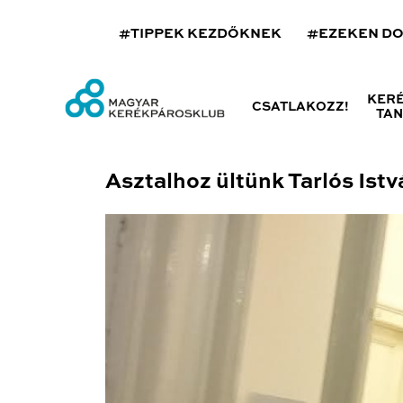
#TIPPEK KEZDŐKNEK
#EZEKEN D
KER
CSATLAKOZZ!
TA
Asztalhoz ültünk Tarlós Ist