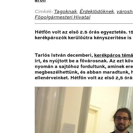
aron
Cimkék:
Tagoknak
,
Érdeklődőknek
,
városh
Főpolgármesteri Hivatal
Hétfőn volt az első 2.5 órás egyeztetés. 
kerékpározók kerülőútra kényszerítése is 
Tarlós István decemberi,
kerékpáros témák
írt, és nyújtott be a fővárosnak. Az ezt 
nyomán a sajtóhoz fordultunk, aminek e
megbeszélhettünk, és abban maradtunk, h
ellenérveinket. Hétfőn volt az első 2,5 ór