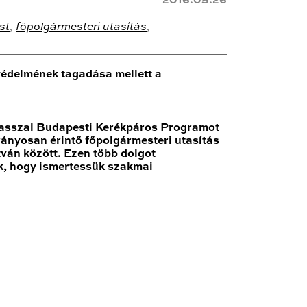
2016.05.26
st
,
főpolgármesteri utasítás
,
 védelmének tagadása mellett a
vasszal
Budapesti Kerékpáros Programot
trányosan érintő
főpolgármesteri utasítás
tván között
. Ezen több dolgot
k, hogy ismertessük szakmai