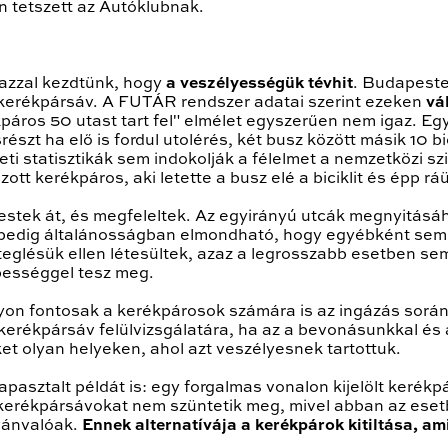
én tetszett az Autóklubnak.
 azzal kezdtünk, hogy
a veszélyességük tévhit
. Budapest
-kerékpársáv. A FUTÁR rendszer adatai szerint ezeken
vá
kpáros 50 utast tart fel" elmélet egyszerűen nem igaz. Eg
zt ha elő is fordul utolérés, két busz között másik 10 bic
eti statisztikák sem indokolják a félelmet a nemzetközi s
t kerékpáros, aki letette a busz elé a biciklit és épp ráü
estek át, és megfeleltek. Az egyirányú utcák megnyitá
ól pedig általánosságban elmondható, hogy egyébként s
glésük ellen létesültek, azaz a legrosszabb esetben se
ebességgel tesz meg.
yon fontosak a kerékpárosok számára is az ingázás során
kerékpársáv felülvizsgálatára, ha az a bevonásunkkal és a
t olyan helyeken, ahol azt veszélyesnek tartottuk.
asztalt példát is: egy forgalmas vonalon kijelölt kerékpá
-kerékpársávokat nem szüntetik meg, mivel abban az esetb
lvánvalóak.
Ennek alternatívája a kerékpárok kitiltása, a