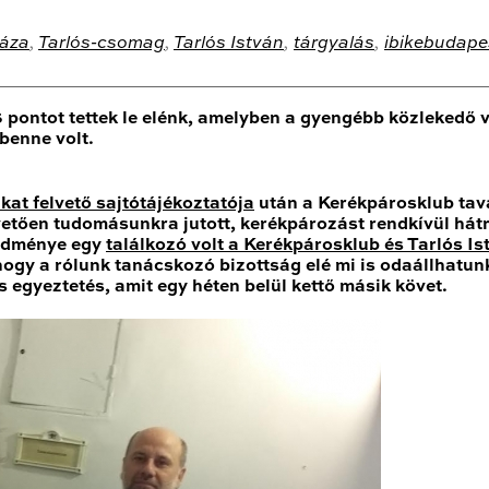
áza
,
Tarlós-csomag
,
Tarlós István
,
tárgyalás
,
ibikebudape
15 pontot tettek le elénk, amelyben a gyengébb közlekedő
benne volt.
at felvető sajtótájékoztatója
után a Kerékpárosklub ta
követően tudomásunkra jutott, kerékpározást rendkívül há
redménye egy
találkozó volt a Kerékpárosklub és Tarlós Is
ogy a rólunk tanácskozó bizottság elé mi is odaállhatun
ás egyeztetés, amit egy héten belül kettő másik követ.