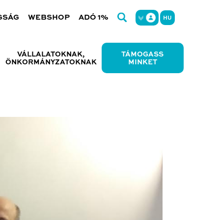
GSÁG
WEBSHOP
ADÓ 1%
HU
VÁLLALATOKNAK,
TÁMOGASS
ÖNKORMÁNYZATOKNAK
MINKET