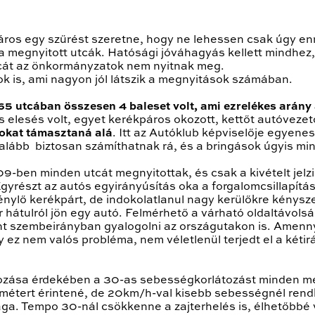
áros egy szűrést szeretne, hogy ne lehessen csak úgy enn
a megnyitott utcák. Hatósági jóváhagyás kellett mindhez
tcát az önkormányzatok nem nyitnak meg.
 is, ami nagyon jól látszik a megnyitások számában.
 165 utcában összesen 4 baleset volt, ami ezrelékes arány
s elesés volt, egyet kerékpáros okozott, kettőt autóveze
okat támasztaná alá
. Itt az Autóklub képviselője egyene
galább biztosan számíthatnak rá, és a bringások úgyis m
09-ben minden utcát megnyitottak, és csak a kivételt jelz
gyrészt az autós egyirányúsítás oka a forgalomcsillapítá
nylő kerékpárt, de indokolatlanul nagy kerülőkre kénysze
hátulról jön egy autó. Felmérhető a várható oldaltávolsá
t szembeirányban gyalogolni az országutakon is. Amenny
ogy ez nem valós probléma, nem véletlenül terjedt el a két
ozása érdekében a 30-as sebességkorlátozást minden mellé
z métert érintené, de 20km/h-val kisebb sebességnél rend
a. Tempo 30-nál csökkenne a zajterhelés is, élhetőbbé v