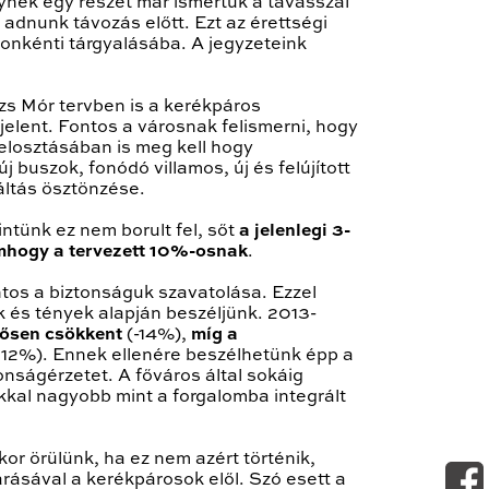
ynek egy részét már ismertük a tavasszal
 adnunk távozás előtt. Ezt az érettségi
tonkénti tárgyalásába. A jegyzeteink
zs Mór tervben is a kerékpáros
elent. Fontos a városnak felismerni, hogy
elosztásában is meg kell hogy
 buszok, fonódó villamos, új és felújított
áltás ösztönzése.
intünk ez nem borult fel, sőt
a jelenlegi 3-
emhogy a tervezett 10%-osnak
.
tos a biztonságuk szavatolása. Ezzel
 és tények alapján beszéljünk. 2013-
tősen csökkent
(-14%),
míg a
12%). Ennek ellenére beszélhetünk épp a
tonságérzetet. A főváros által sokáig
kkal nagyobb mint a forgalomba integrált
kor örülünk, ha ez nem azért történik,
rásával a kerékpárosok elől. Szó esett a