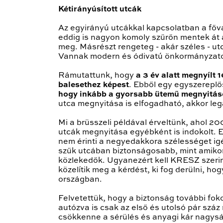
Kétirányúsított utcák
Az egyirányú utcákkal kapcsolatban a főv
eddig is nagyon komoly szűrőn mentek át 
meg. Másrészt rengeteg - akár széles - u
Vannak modern és ódivatú önkormányzatok
Rámutattunk, hogy
a 3 év alatt megnyílt
balesethez képest
. Ebből egy egyszereplő
hogy inkább a gyorsabb ütemű megnyitás
utca megnyitása is elfogadható, akkor le
Mi a brüsszeli példával érveltünk, ahol 20
utcák megnyitása egyébként is indokolt. E
nem érinti a negyedakkora szélességet igé
szűk utcában biztonságosabb, mint amikor 
közlekedők. Ugyanezért kell KRESZ szerin
közelítik meg a kérdést, ki fog derülni, h
országban.
Felvetettük, hogy a biztonság további fok
autózva is csak az első és utolsó pár szá
csökkenne a sérülés és anyagi kár nagyság