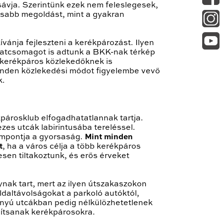
zsávja. Szerintünk ezek nem feleslegesek,
rsabb megoldást, mint a gyakran
vánja fejleszteni a kerékpározást. Ilyen
aslatcsomagot is adtunk a BKK-nak térkép
 kerékpáros közlekedőknek is
 minden közlekedési módot figyelembe vevő
k.
párosklub elfogadhatatlannak tartja.
zes utcák labirintusába tereléssel.
empontja a gyorsaság.
Mint minden
t
, ha a város célja a több kerékpáros
esen tiltakoztunk, és erős érveket
nak tart, mert az ilyen útszakaszokon
ldaltávolságokat a parkoló autóktól,
rányú utcákban pedig nélkülözhetetlenek
mítsanak kerékpárosokra.