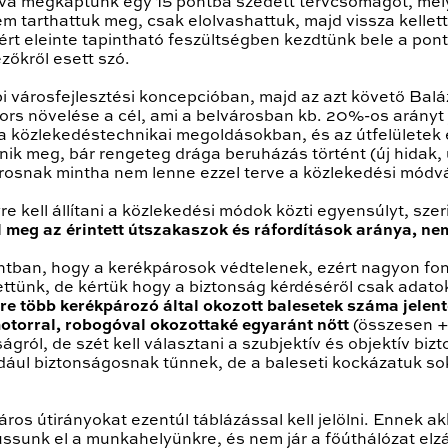
ztva megkaptunk egy 15 pontba szedett tervcsomagot, mel
em tarthattuk meg, csak elolvashattuk, majd vissza kellett
zért eleinte tapintható feszültségben kezdtünk bele a pon
zőkről esett szó.
i városfejlesztési koncepcióban, majd az azt követő Balá
rs növelése a cél, ami a belvárosban kb. 20%-os arányt j
 közlekedéstechnikai megoldásokban, és az útfelületek 
ik meg, bár rengeteg drága beruházás történt (új hidak, új
árosnak mintha nem lenne ezzel terve a közlekedési módv
e kell állítani a közlekedési módok közti egyensúlyt, szer
 meg az érintett útszakaszok és ráfordítások aránya, n
ontban, hogy a kerékpárosok védtelenek, ezért nagyon fon
tünk, de kértük hogy a biztonság kérdéséről csak adatok
e több kerékpározó által okozott balesetek száma jelen
otorral, robogóval okozottaké egyaránt nőtt
(összesen +
gról, de szét kell választani a szubjektív és objektív biz
ldául biztonságosnak tűnnek, de a baleseti kockázatuk so
ros útirányokat ezentúl táblázással kell jelölni. Ennek ak
sunk el a munkahelyünkre, és nem jár a főúthálózat elzá