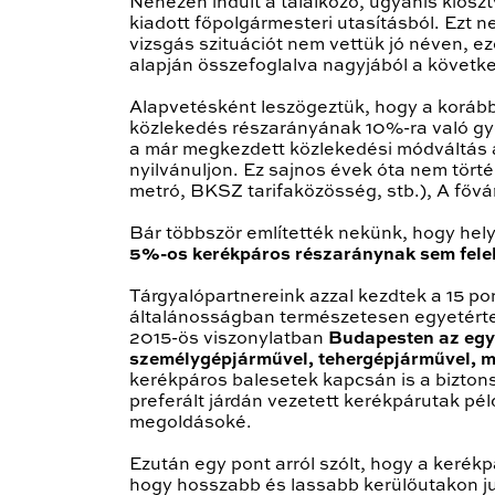
Nehezen indult a találkozó, ugyanis kios
kiadott főpolgármesteri utasításból. Ezt n
vizsgás szituációt nem vettük jó néven, e
alapján összefoglalva nagyjából a követke
Alapvetésként leszögeztük, hogy a korább
közlekedés részarányának 10%-ra való gyo
a már megkezdett közlekedési módváltás a
nyilvánuljon. Ez sajnos évek óta nem történ
metró, BKSZ tarifaközösség, stb.), A főv
Bár többször említették nekünk, hogy helyr
5%-os kerékpáros részaránynak sem felel
Tárgyalópartnereink azzal kezdtek a 15 p
általánosságban természetesen egyetértet
2015-ös viszonylatban
Budapesten az egyr
személygépjárművel, tehergépjárművel, m
kerékpáros balesetek kapcsán is a biztonsá
preferált járdán vezetett kerékpárutak pé
megoldásoké.
Ezután egy pont arról szólt, hogy a kerékpá
hogy hosszabb és lassabb kerülőutakon jus