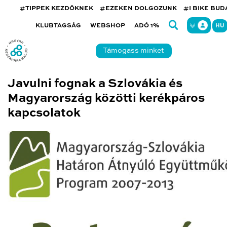
#TIPPEK KEZDŐKNEK
#EZEKEN DOLGOZUNK
#I BIKE BU
KLUBTAGSÁG
WEBSHOP
ADÓ 1%
HU
Támogass minket
Javulni fognak a Szlovákia és
Magyarország közötti kerékpáros
kapcsolatok