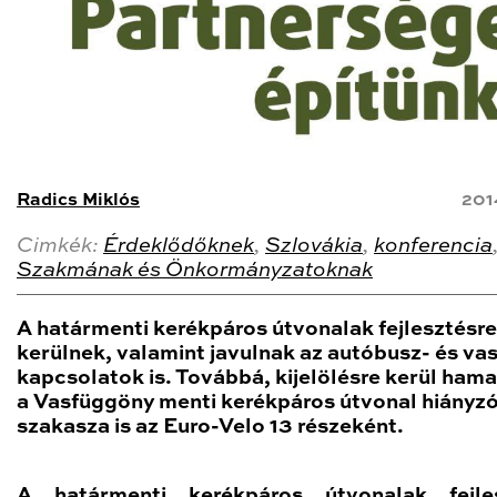
Radics Miklós
201
Cimkék:
Érdeklődőknek
,
Szlovákia
,
konferencia
Szakmának és Önkormányzatoknak
A határmenti kerékpáros útvonalak fejlesztésre
kerülnek, valamint javulnak az autóbusz- és vas
kapcsolatok is. Továbbá, kijelölésre kerül ham
a Vasfüggöny menti kerékpáros útvonal hiányz
szakasza is az Euro-Velo 13 részeként.
A határmenti kerékpáros útvonalak fejles