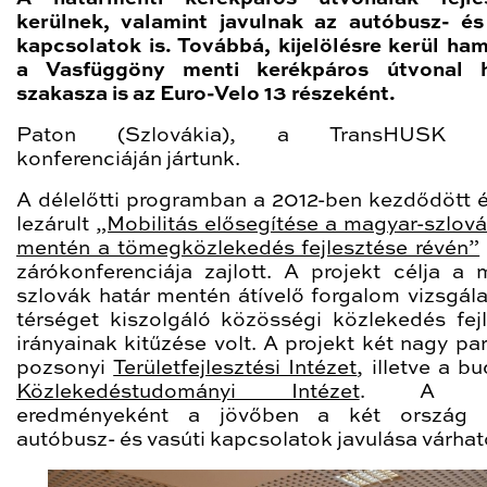
kerülnek, valamint javulnak az autóbusz- és
kapcsolatok is. Továbbá, kijelölésre kerül ha
a Vasfüggöny menti kerékpáros útvonal h
szakasza is az Euro-Velo 13 részeként.
Paton (Szlovákia), a TransHUSK pr
konferenciáján jártunk.
A délelőtti programban a 2012-ben kezdődött 
lezárult
„Mobilitás elősegítése a magyar-szlová
mentén a tömegközlekedés fejlesztése révén”
zárókonferenciája zajlott. A projekt célja a 
szlovák határ mentén átívelő forgalom vizsgála
térséget kiszolgáló közösségi közlekedés fejl
irányainak kitűzése volt. A projekt két nagy pa
pozsonyi
Területfejlesztési Intézet
, illetve a b
Közlekedéstudományi Intézet
. A m
eredményeként a jövőben a két ország k
autóbusz- és vasúti kapcsolatok javulása várhat