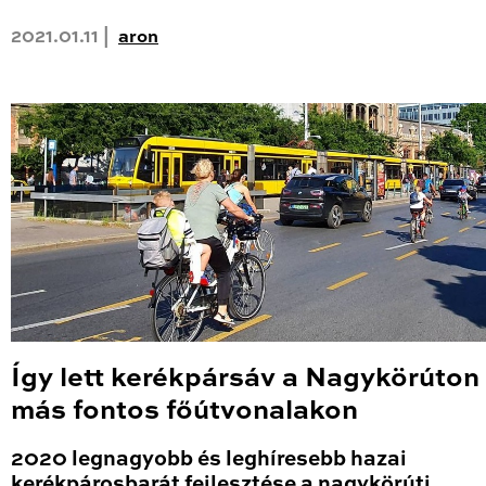
2021.01.11 |
aron
Így lett kerékpársáv a Nagykörúton
más fontos főútvonalakon
2020 legnagyobb és leghíresebb hazai
kerékpárosbarát fejlesztése a nagykörúti