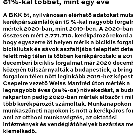
61%-kal többet, mint egy éve
A BKK öt, nyilvánosan elérhető adatokat mut
kerékpárszámlálóján 15 %-kal nagyobb forga
mértek 2020-ban, mint 2019-ben. A 2020-ban
összesen mért 2.771.710. kerékpározó rekord a
hogy egyszerre öt helyen mérik a biciklis forga
bicikliutak és sávok aszfaltjába telepített det
felett még télen is többen kerékpároztak: a 20
decemberi biciklis forgalmat már 2020 decem
közepén túlszárnyalták a budapestiek, a brin
forgalom télen nőtt leginkább 2019-hez képest
Csepelre vezető Weiss Manfréd úton mérték a
legnagyobb éves (26%-os) növekedést, a bud
rakparton pedig 2020-ban mértek először 1 mil
több kerékpározót számoltak. Munkanapokon 
munkaszüneti napokon is nőtt a kerékpáros fo
ami az otthoni munkavégzés, az oktatási
intézmények és vendéglátóhelyek bezárása me
kiemelkedő.