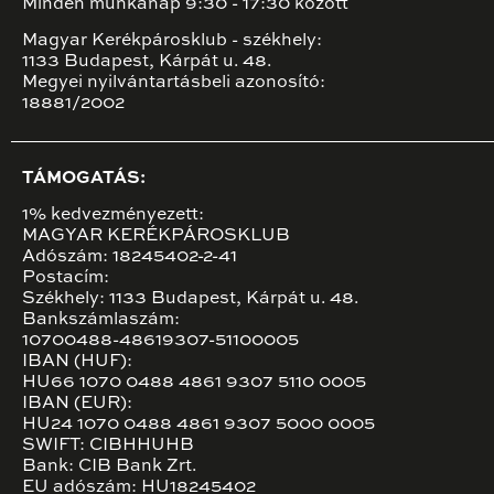
Minden munkanap 9:30 - 17:30 között
Magyar Kerékpárosklub - székhely:
1133 Budapest, Kárpát u. 48.
Megyei nyilvántartásbeli azonosító:
18881/2002
TÁMOGATÁS:
1% kedvezményezett:
MAGYAR KERÉKPÁROSKLUB
Adószám: 18245402-2-41
Postacím:
Székhely: 1133 Budapest, Kárpát u. 48.
Bankszámlaszám:
10700488-48619307-51100005
IBAN (HUF):
HU66 1070 0488 4861 9307 5110 0005
IBAN (EUR):
HU24 1070 0488 4861 9307 5000 0005
SWIFT: CIBHHUHB
Bank: CIB Bank Zrt.
EU adószám: HU18245402