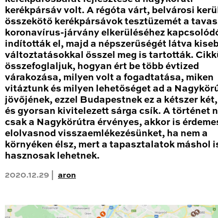
kerékpársáv volt. A régóta várt, belvárosi kerü
összekötő kerékpársávok tesztüzemét a tavas
koronavírus-járvány elkerüléséhez kapcsolód
indították el, majd a népszerűségét látva kise
változtatásokkal ősszel meg is tartották. Cik
összefoglaljuk, hogyan ért be több évtized
várakozása, milyen volt a fogadtatása, miken
vitáztunk és milyen lehetőséget ad a Nagykör
jövőjének, ezzel Budapestnek ez a kétszer két
és gyorsan kivitelezett sárga csík. A történet
csak a Nagykörútra érvényes, akkor is érdeme
elolvasnod visszaemlékezésünket, ha nem a
környéken élsz, mert a tapasztalatok máshol i
hasznosak lehetnek.
2020.12.29 |
aron