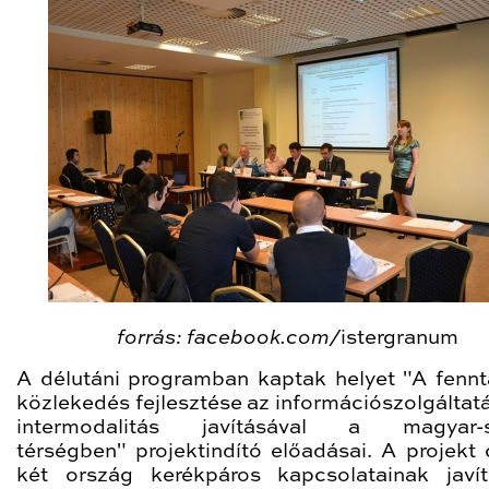
forrás: facebook.com/
istergranum
A délutáni programban kaptak helyet "A fennt
közlekedés fejlesztése az információszolgáltatá
intermodalitás javításával a magyar-s
térségben" projektindító előadásai. A projekt c
két ország kerékpáros kapcsolatainak javí