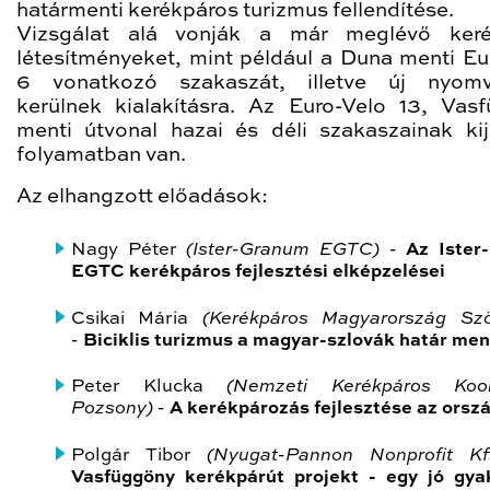
határmenti kerékpáros turizmus fellendítése.
Vizsgálat alá vonják a már meglévő keré
létesítményeket, mint például a Duna menti Eu
6 vonatkozó szakaszát, illetve új nyomv
kerülnek kialakításra. Az Euro-Velo 13, Vas
menti útvonal hazai és déli szakaszainak kij
folyamatban van.
Az elhangzott előadások:
Nagy Péter
(Ister-Granum EGTC) -
Az Ister
EGTC kerékpáros fejlesztési elképzelései
Csikai Mária
(Kerékpáros Magyarország Szö
-
Biciklis turizmus a magyar-szlovák határ me
Peter Klucka
(Nemzeti Kerékpáros Koord
Pozsony) -
A kerékpározás fejlesztése az orsz
Polgár Tibor
(Nyugat-Pannon Nonprofit K
Vasfüggöny kerékpárút projekt - egy jó gya