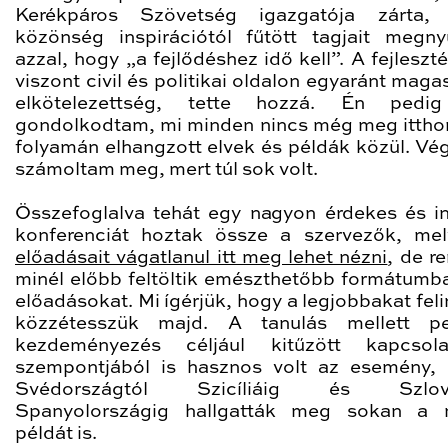
Kerékpáros Szövetség igazgatója zárta,
közönség inspirációtól fűtött tagjait megny
azzal, hogy „a fejlődéshez idő kell”. A fejlesz
viszont civil és politikai oldalon egyaránt maga
elkötelezettség, tette hozzá. Én pedi
gondolkodtam, mi minden nincs még meg ittho
folyamán elhangzott elvek és példák közül. Vé
számoltam meg, mert túl sok volt.
Összefoglalva tehát egy nagyon érdekes és in
konferenciát hoztak össze a szervezők, me
előadásait vágatlanul itt meg lehet nézni
, de r
minél előbb feltöltik emészthetőbb formátumba
előadásokat. Mi ígérjük, hogy a legjobbakat fel
közzétesszük majd. A tanulás mellett p
kezdeményezés céljául kitűzött kapcsolat
szempontjából is hasznos volt az esemény,
Svédországtól Szicíliáig és Szlové
Spanyolországig hallgatták meg sokan a 
példát is.