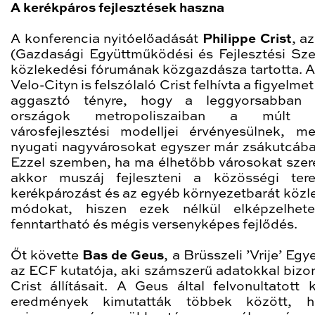
A kerékpáros fejlesztések haszna
A konferencia nyitóelőadását
Philippe Crist
, a
(Gazdasági Együttműködési és Fejlesztési Sze
közlekedési fórumának közgazdásza tartotta. A 
Velo-Cityn is felszólaló Crist felhívta a figyelmet
aggasztó tényre, hogy a leggyorsabban f
országok metropoliszaiban a múlt 
városfejlesztési modelljei érvényesülnek, m
nyugati nagyvárosokat egyszer már zsákutcába 
Ezzel szemben, ha ma élhetőbb városokat szer
akkor muszáj fejleszteni a közösségi ter
kerékpározást és az egyéb környezetbarát közl
módokat, hiszen ezek nélkül elképzelhete
fenntartható és mégis versenyképes fejlődés.
Őt követte
Bas de Geus
, a Brüsszeli ’Vrije’ Eg
az ECF kutatója, aki számszerű adatokkal bizon
Crist állításait. A Geus által felvonultatott k
eredmények kimutatták többek között, 