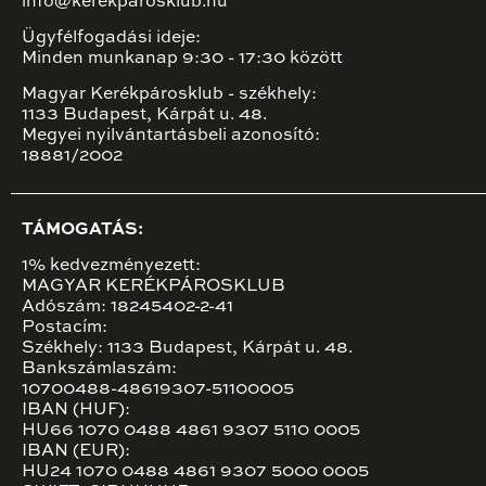
info@kerekparosklub.hu
Ügyfélfogadási ideje:
Minden munkanap 9:30 - 17:30 között
Magyar Kerékpárosklub - székhely:
1133 Budapest, Kárpát u. 48.
Megyei nyilvántartásbeli azonosító:
18881/2002
TÁMOGATÁS:
1% kedvezményezett:
MAGYAR KERÉKPÁROSKLUB
Adószám: 18245402-2-41
Postacím:
Székhely: 1133 Budapest, Kárpát u. 48.
Bankszámlaszám:
10700488-48619307-51100005
IBAN (HUF):
HU66 1070 0488 4861 9307 5110 0005
IBAN (EUR):
HU24 1070 0488 4861 9307 5000 0005