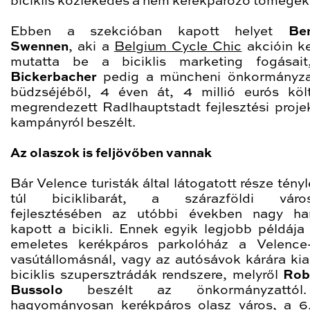
biciklis közlekedés a nem kerékpározó tömegek
Ebben a szekcióban kapott helyet
Be
Swennen
, aki a
Belgium Cycle Chic
akcióin ke
mutatta be a biciklis marketing fogásai
Bickerbacher
pedig a müncheni önkormányza
büdzséjéből, 4 éven át, 4 millió eurós köl
megrendezett Radlhauptstadt fejlesztési projek
kampányról beszélt.
Az olaszok is feljövőben vannak
Bár Velence turisták által látogatott része tén
túl biciklibarát, a szárazföldi város
fejlesztésében az utóbbi években nagy ha
kapott a bicikli. Ennek egyik legjobb példája
emeletes kerékpáros parkolóház a Velence
vasútállomásnál, vagy az autósávok kárára kial
biciklis szupersztrádák rendszere, melyről
Rob
Bussolo
beszélt az önkormányzattól
hagyományosan kerékpáros olasz város, a 