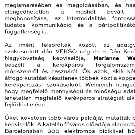
megismerésében és megoldásában, és has
elengedhetetlen a máshol bevált p
meghonosítása, az intermodalitás fontoss
tudatos kommunikáció és a pártpolitikátó
függetlenség is.
Az imént felsoroltak között az adatgyű
szakosodott dán VEKSO cég és a Dán Keré
Nagykövetség képviselője,
Marianne Wei
beszélt a kerékpáros forgalomszáml
módszeréről és hasznáról. Ők azok, akik ké
átfogó kutatást készítenek többek közt a kopp
kerékpározási szokásokról. Weinreich hangsú
hogy megfelelő mennyiségű és minőségű adat
lehetetlen megfelelő kerékpáros stratégiát alk
fejlődést elérni.
Őket követően több város példáját mutatták b
képviselők. A katalán főváros előadója elmondt
Barcelonában 300 elektromos biciklivel bő