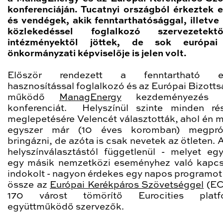
konferenciáján. Tucatnyi országból érkeztek 
és vendégek, akik fenntarthatósággal, illetve b
közlekedéssel foglalkozó szervezetek
intézményektől jöttek, de sok európai
önkormányzati képviselője is jelen volt.
Először rendezett a fenntartható en
hasznosítással foglalkozó és az Európai Bizotts
működő
ManagEnergy
kezdeményezés bi
konferenciát. Helyszínül szinte minden ré
meglepetésére Velencét választották, ahol én 
egyszer már (10 éves koromban) megpró
bringázni, de azóta is csak nevetek az ötleten. 
helyszínválasztástól függetlenül - melyet eg
egy másik nemzetközi eseményhez való kapc
indokolt - nagyon érdekes egy napos programot
össze az
Európai Kerékpáros Szövetséggel
(EC
170 várost tömörítő Eurocities platf
együttműködő szervezők.