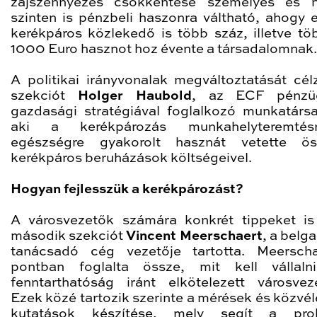
zajszennyezés csökkentése személyes és n
szinten is pénzbeli haszonra váltható, ahogy 
kerékpáros közlekedő is több száz, illetve tö
1000 Euro hasznot hoz évente a társadalomnak.
A politikai irányvonalak megváltoztatását cél
szekciót
Holger Haubold
, az ECF pénzü
gazdasági stratégiával foglalkozó munkatársa
aki a kerékpározás munkahelyteremté
egészségre gyakorolt hasznát vetette ö
kerékpáros beruházások költségeivel.
Hogyan fejlesszük a kerékpározást?
A városvezetők számára konkrét tippeket is
második szekciót
Vincent Meerschaert
, a belga
tanácsadó cég vezetője tartotta. Meersch
pontban foglalta össze, mit kell vállaln
fenntarthatóság iránt elkötelezett városvez
Ezek közé tartozik szerinte a mérések és közvé
kutatások készítése, mely segít a pro