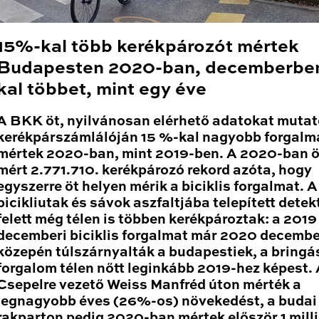
15%-kal több kerékpározót mértek
Budapesten 2020-ban, decemberbe
kal többet, mint egy éve
A BKK öt, nyilvánosan elérhető adatokat mutat
kerékpárszámlálóján 15 %-kal nagyobb forgalm
mértek 2020-ban, mint 2019-ben. A 2020-ban 
mért 2.771.710. kerékpározó rekord azóta, hogy
egyszerre öt helyen mérik a biciklis forgalmat. A
bicikliutak és sávok aszfaltjába telepített detek
felett még télen is többen kerékpároztak: a 2019
decemberi biciklis forgalmat már 2020 decembe
közepén túlszárnyalták a budapestiek, a bringá
forgalom télen nőtt leginkább 2019-hez képest.
Csepelre vezető Weiss Manfréd úton mérték a
legnagyobb éves (26%-os) növekedést, a budai
rakparton pedig 2020-ban mértek először 1 mill