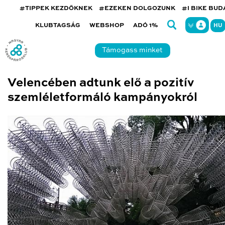
#TIPPEK KEZDŐKNEK
#EZEKEN DOLGOZUNK
#I BIKE BU
KLUBTAGSÁG
WEBSHOP
ADÓ 1%
HU
Támogass minket
Velencében adtunk elő a pozitív
szemléletformáló kampányokról