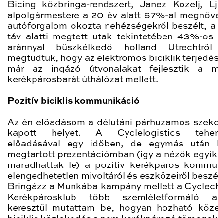
Bicing közbringa-rendszert, Janez Kozelj, Lj
alpolgármestere a 20 év alatt 67%-al megnöv
autóforgalom okozta nehézségekről beszélt, a
táv alatti megtett utak tekintetében 43%-os b
aránnyal büszkélkedő holland Utrechtről
megtudtuk, hogy az elektromos biciklik terjedés
már az ingázó útvonalakat fejlesztik a m
kerékpárosbarát úthálózat mellett.
Pozitív biciklis kommunikáció
Az én előadásom a délutáni párhuzamos szek
kapott helyet. A Cyclelogistics teherbi
előadásával egy időben, de egymás után k
megtartott prezentációmban (így a nézők egyik
maradhattak le) a pozitív kerékpáros kommu
elengedhetetlen mivoltáról és eszközeiről beszé
Bringázz a Munkába
kampány mellett a
Cyclec
Kerékpárosklub több szemléletformáló ak
keresztül mutattam be, hogyan hozható köz