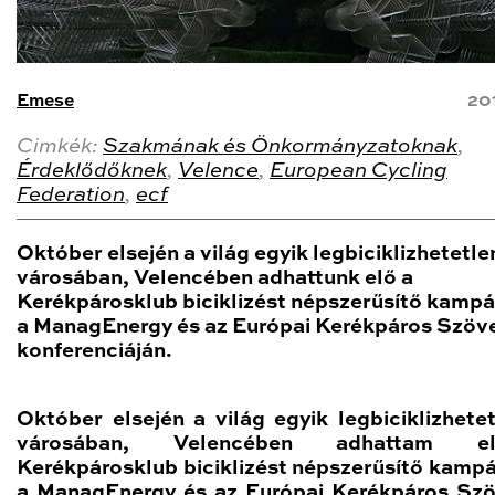
Emese
20
Cimkék:
Szakmának és Önkormányzatoknak
,
Érdeklődőknek
,
Velence
,
European Cycling
Federation
,
ecf
Október elsején a világ egyik legbiciklizhetetl
városában, Velencében adhattunk elő a
Kerékpárosklub biciklizést népszerűsítő kampá
a ManagEnergy és az Európai Kerékpáros Szöv
konferenciáján.
Október elsején a világ egyik legbiciklizhete
városában, Velencében adhattam 
Kerékpárosklub biciklizést népszerűsítő kampá
a ManagEnergy és az Európai Kerékpáros Sz