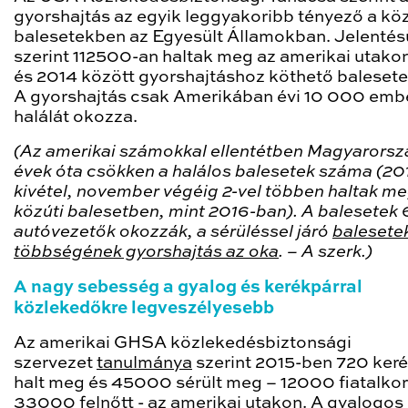
gyorshajtás az egyik leggyakoribb tényező a köz
balesetekben az Egyesült Államokban. Jelentés
szerint 112500-an haltak meg az amerikai utak
és 2014 között gyorshajtáshoz köthető baleset
A gyorshajtás csak Amerikában évi 10 000 emb
halálát okozza.
(Az amerikai számokkal ellentétben Magyarors
évek óta csökken a halálos balesetek száma (20
kivétel, november végéig 2-vel többen haltak m
közúti balesetben, mint 2016-ban). A balesetek
autóvezetők okozzák, a sérüléssel járó
balesete
többségének gyorshajtás az oka
. – A szerk.)
A nagy sebesség a gyalog és kerékpárral
közlekedőkre legveszélyesebb
Az amerikai GHSA közlekedésbiztonsági
szervezet
tanulmánya
szerint 2015-ben 720 ker
halt meg és 45000 sérült meg – 12000 fiatalkor
33000 felnőtt - az amerikai utakon. A gyalogos