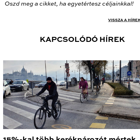
Oszd meg a cikket, ha egyetértesz céljainkkal!
VISSZA A HÍRE
KAPCSOLÓDÓ HÍREK
15%-kal több kerékpározót mértek