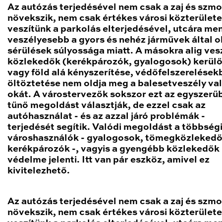
Az autózás terjedésével nem csak a zaj és szm
növekszik, nem csak értékes városi közterület
veszítünk a parkolás elterjedésével, utcára men
veszélyesebb a gyors és nehéz járművek által 
sérülések súlyossága miatt. A másokra alig ves
közlekedők (kerékpározók, gyalogosok) kerül
vagy föld alá kényszerítése, védőfelszerelések
öltöztetése nem oldja meg a balesetveszély va
okát. A várostervezők sokszor ezt az egyszer
tűnő megoldást választják, de ezzel csak az
autóhasználat - és az azzal járó problémák -
terjedését segítik. Valódi megoldást a többség
városhasználók - gyalogosok, tömegközlekedő
kerékpározók -, vagyis a gyengébb közlekedők
védelme jelenti. Itt van pár eszköz, amivel ez
kivitelezhető.
Az autózás terjedésével nem csak a zaj és szm
növekszik, nem csak értékes városi közterület