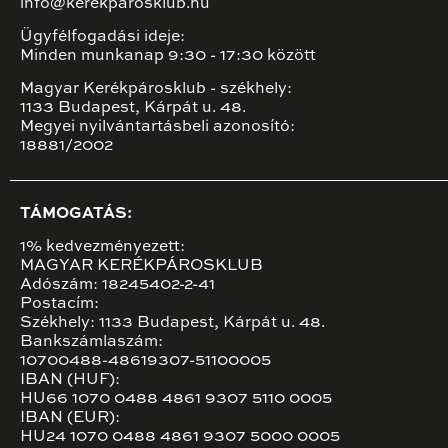
info@kerekparosklub.hu
Ügyfélfogadási ideje:
Minden munkanap 9:30 - 17:30 között
Magyar Kerékpárosklub - székhely:
1133 Budapest, Kárpát u. 48.
Megyei nyilvántartásbeli azonosító:
18881/2002
TÁMOGATÁS:
1% kedvezményezett:
MAGYAR KERÉKPÁROSKLUB
Adószám: 18245402-2-41
Postacím:
Székhely: 1133 Budapest, Kárpát u. 48.
Bankszámlaszám:
10700488-48619307-51100005
IBAN (HUF):
HU66 1070 0488 4861 9307 5110 0005
IBAN (EUR):
HU24 1070 0488 4861 9307 5000 0005