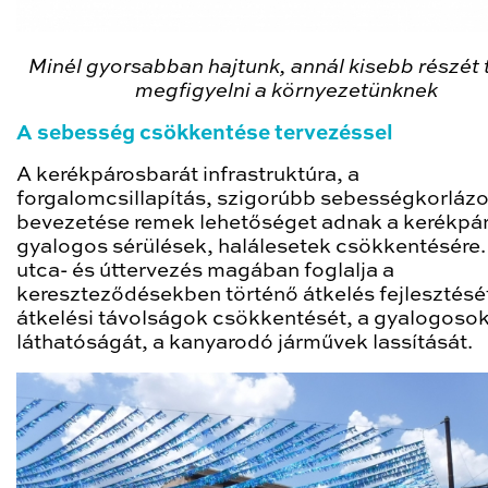
Minél gyorsabban hajtunk, annál kisebb részét 
megfigyelni a környezetünknek
A sebesség csökkentése tervezéssel
A kerékpárosbarát infrastruktúra, a
forgalomcsillapítás, szigorúbb sebességkorláz
bevezetése remek lehetőséget adnak a kerékpár
gyalogos sérülések, halálesetek csökkentésére.
utca- és úttervezés magában foglalja a
kereszteződésekben történő átkelés fejlesztését
átkelési távolságok csökkentését, a gyalogosok
láthatóságát, a kanyarodó járművek lassítását.