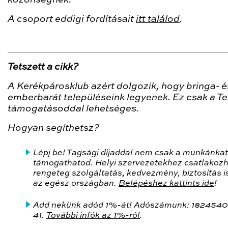
A csoport eddigi fordításait
itt találod
.
Tetszett a cikk?
A Kerékpárosklub azért dolgozik, hogy bringa- é
emberbarát településeink legyenek. Ez csak a Te
támogatásoddal lehetséges.
Hogyan segíthetsz?
Lépj be! Tagsági díjaddal nem csak a munkánkat
támogathatod. Helyi szervezetekhez csatlakozh
rengeteg szolgáltatás, kedvezmény, biztosítás is
az egész országban.
Belépéshez kattints ide
!
Add nekünk adód 1%-át! Adószámunk: 1824540
41.
További infók az 1%-ról
.