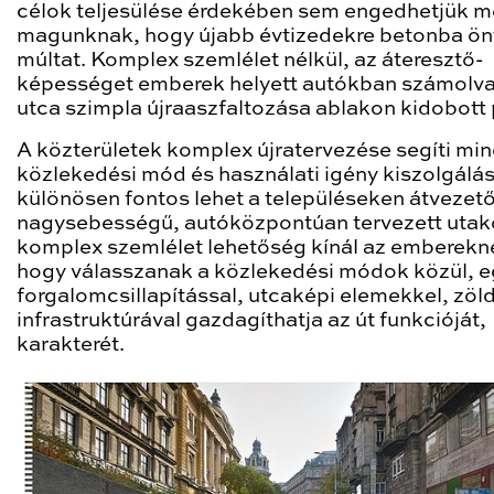
célok teljesülése érdekében sem engedhetjük 
magunknak, hogy újabb évtizedekre betonba ön
múltat. Komplex szemlélet nélkül, az áteresztő-
képességet emberek helyett autókban számolva
utca szimpla újraaszfaltozása ablakon kidobott 
A közterületek komplex újratervezése segíti mi
közlekedési mód és használati igény kiszolgálás
különösen fontos lehet a településeken átvezet
nagysebességű, autóközpontúan tervezett utak
komplex szemlélet lehetőség kínál az emberekn
hogy válasszanak a közlekedési módok közül, e
forgalomcsillapítással, utcaképi elemekkel, zöl
infrastruktúrával gazdagíthatja az út funkcióját,
karakterét.