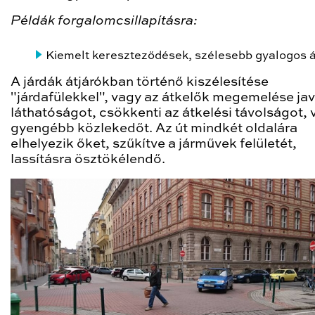
Példák forgalomcsillapításra:
Kiemelt kereszteződések, szélesebb gyalogos á
A járdák átjárókban történő kiszélesítése
"járdafülekkel", vagy az átkelők megemelése javí
láthatóságot, csökkenti az átkelési távolságot, 
gyengébb közlekedőt. Az út mindkét oldalára
elhelyezik őket, szűkítve a járművek felületét,
lassításra ösztökélendő.