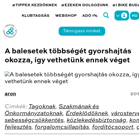
#TIPPEK KEZDŐKNEK
#EZEKEN DOLGOZUNK
#I BIKE BU
KLUBTAGSÁG
WEBSHOP
ADÓ 1%
HU
Támogass minket
A balesetek többségét gyorshajtás
okozza, így vethetünk ennek véget
aron
201
Cimkék:
Tagoknak
,
Szakmának és
Önkormányzatoknak
,
Érdeklődőknek
,
városterv
sebességcsökkentés
,
közlekedésbiztonság
,
ko
fejlesztés
,
forgalomcsillapítás
,
fordítócsoport
,