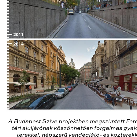
A Budapest Szíve projektben megszüntett Fer
téri aluljárónak köszönhetően forgalmas gya
terekkel, népszerű vendéglátó- és közterekk