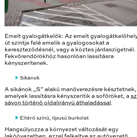
Emelt gyalogátkelők: Az emelt gyalogátkelőhel
út szintje felé emelik a gyalogosokat a
kereszteződésnél, vagy a köztes járdaszigetnél.
Fekvőrendőrökhöz hasonlóan lassításra
kényszerítenek.
Sikánok
A sikánok „S” alakú manőverezésre késztetnek,
amelyek lassításra kényszerítik a sofőröket, a
sz
sávon történő oldalirányú áthaladással
.
Eltérő színű, típusú burkolat
Hangsúlyozza a környezet változását egy
lakóövezetben
, ezzel felkeltve az autóvezető