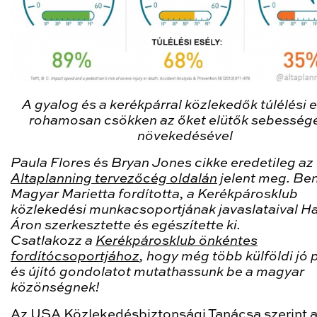
A gyalog és a kerékpárral közlekedők túlélési 
rohamosan csökken az őket elütők sebesség
növekedésével
Paula Flores és Bryan Jones cikke eredetileg az
Altaplanning tervezőcég oldalán
jelent meg. Be
Magyar Marietta fordította, a Kerékpárosklub
közlekedési munkacsoportjának javaslataival
Ha
Áron szerkesztette és egészítette ki.
Csatlakozz a
Kerékpárosklub önkéntes
fordítócsoportjához
, hogy még több külföldi jó 
és újító gondolatot mutathassunk be a magyar
közönségnek!
Az USA Közlekedésbiztonsági Tanácsa szerint 