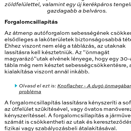
zöldfelülettel, valamint egy új kerékpáros tengell
gazdagabb a belváros.
Forgalomcsillapítás
Az átmenp autóforgalom sebességének csökke
elsődleges a lakóterületek biztonságosabbá tét
Ehhez viszont nem elég a táblázás, az utaknak
lassításra kell késztetniük. Az "önmagát
magyarázó"utak elvének lényege, hogy egy 30-
tábla még nem késztet sebességcsökkentésre, 
kialakítása viszont annál inkább.
Olvasd el ezt is:
Knoflacher - A dugó önmagába
probléma
A forgalomcsillapítás lassításra kényszeríti a so
az útfelület szűkítésével, vagy óvatos manővere
kényszerítéssel. A forgalomcsillapítás a járműv
számát is csökkentheti az utak és kereszteződé
fizikai vagy szabályozásbeli átalakításával.