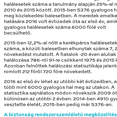
halálesetek száma a tanulmány alapján 25%-al n
2010 és 2015 között. 2015-ben 5376 gyalogos h
meg közlekedési balesetben. A meredek emelk
hatására 2016 volt évtizedek óta az első év, ami
gyalogos halálesetek száma 6000 fölé volt
becsülhető.
2015-ben 12,2%-al nőtt a kerékpáros halálesete
száma, a közúti balesetben elhunytak száma 7,
növekedést mutatott. A fiatalok -20 éven aluliak
halálozása 786-ról 91-re csökkent 1975 és 2015 
Azonban felnőttek halálozási statisztikája jelen
romlott 212 főről 720 főre növekedett.
2016 az első év lehet az utóbbi két évtizedben, 
több mint 6000 gyalogos hal meg az utakon. A
statisztika sajnálatos módon növekszik 2009 ót
különösen az utóbbi 2 évben. 2014-ben 4910 gy
vesztette életét, 2015-ben pedig már 5376-an.
A biztonság rendszerszemléletű megközelíté