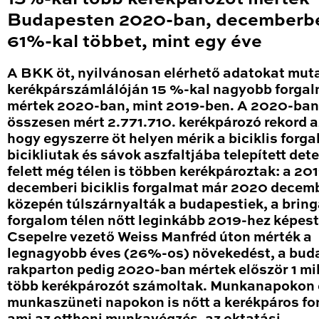
Budapesten 2020-ban, decemberb
61%-kal többet, mint egy éve
A BKK öt, nyilvánosan elérhető adatokat mut
kerékpárszámlálóján 15 %-kal nagyobb forga
mértek 2020-ban, mint 2019-ben. A 2020-ban
összesen mért 2.771.710. kerékpározó rekord a
hogy egyszerre öt helyen mérik a biciklis forga
bicikliutak és sávok aszfaltjába telepített det
felett még télen is többen kerékpároztak: a 20
decemberi biciklis forgalmat már 2020 decem
közepén túlszárnyalták a budapestiek, a brin
forgalom télen nőtt leginkább 2019-hez képest
Csepelre vezető Weiss Manfréd úton mérték a
legnagyobb éves (26%-os) növekedést, a bud
rakparton pedig 2020-ban mértek először 1 mil
több kerékpározót számoltak. Munkanapokon 
munkaszüneti napokon is nőtt a kerékpáros fo