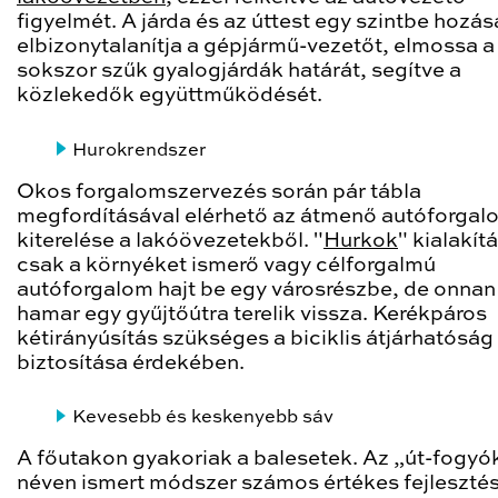
figyelmét. A járda és az úttest egy szintbe hozás
elbizonytalanítja a gépjármű-vezetőt, elmossa a
sokszor szűk gyalogjárdák határát, segítve a
közlekedők együttműködését.
Hurokrendszer
Okos forgalomszervezés során pár tábla
megfordításával elérhető az átmenő autóforgal
kiterelése a lakóövezetekből. "
Hurkok
" kialakít
csak a környéket ismerő vagy célforgalmú
autóforgalom hajt be egy városrészbe, de onnan 
hamar egy gyűjtőútra terelik vissza. Kerékpáros
kétirányúsítás szükséges a biciklis átjárhatóság
biztosítása érdekében.
Kevesebb és keskenyebb sáv
A főutakon gyakoriak a balesetek. Az „út-fogyó
néven ismert módszer számos értékes fejlesztés