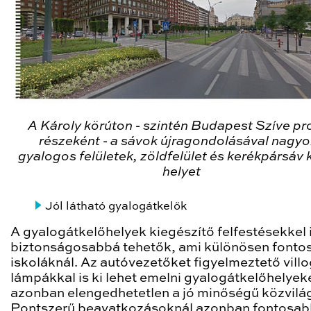
A Károly körúton - szintén Budapest Szíve pr
részeként - a sávok újragondolásával nagy
gyalogos felületek, zöldfelület és kerékpársáv 
helyet
Jól látható gyalogátkelők
A gyalogátkelőhelyek kiegészítő felfestésekkel 
biztonságosabbá tehetők, ami különösen fonto
iskoláknál. Az autóvezetőket figyelmeztető vill
lámpákkal is ki lehet emelni gyalogátkelőhelyek
azonban elengedhetetlen a jó minőségű közvilág
Pontszerű beavatkozásoknál azonban fontosab