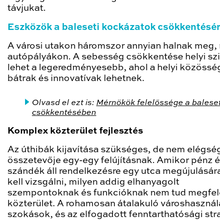
távjukat.
Eszközök a baleseti kockázatok csökkentésé
A városi utakon háromszor annyian halnak meg, 
autópályákon. A sebesség csökkentése helyi sz
lehet a legeredményesebb, ahol a helyi közössé
bátrak és innovatívak lehetnek.
Olvasd el ezt is:
Mérnökök felelőssége a balese
csökkentésében
Komplex közterület fejlesztés
Az úthibák kijavítása szükséges, de nem elégsé
összetevője egy-egy felújításnak. Amikor pénz 
szándék áll rendelkezésre egy utca megújulásár
kell vizsgálni, milyen addig elhanyagolt
szempontoknak és funkcióknak nem tud megfele
közterület. A rohamosan átalakuló városhasznál
szokások, és az elfogadott fenntarthatósági str