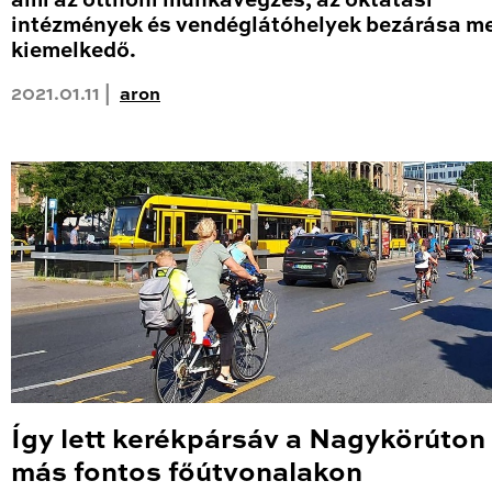
ami az otthoni munkavégzés, az oktatási
intézmények és vendéglátóhelyek bezárása me
kiemelkedő.
2021.01.11 |
aron
Így lett kerékpársáv a Nagykörúton
más fontos főútvonalakon