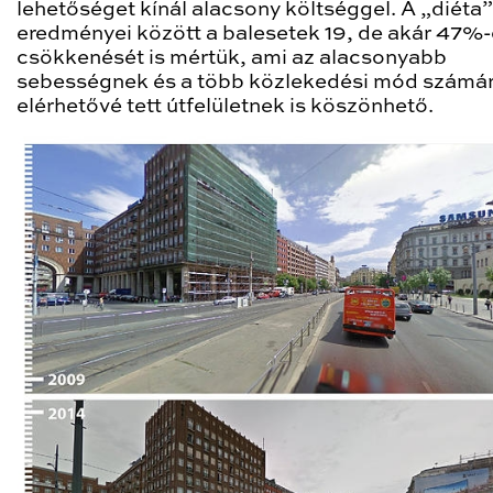
lehetőséget kínál alacsony költséggel. A „diéta”
eredményei között a balesetek 19, de akár 47%
csökkenését is mértük, ami az alacsonyabb
sebességnek és a több közlekedési mód számá
elérhetővé tett útfelületnek is köszönhető.