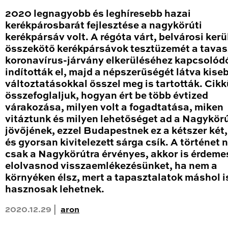
2020 legnagyobb és leghíresebb hazai
kerékpárosbarát fejlesztése a nagykörúti
kerékpársáv volt. A régóta várt, belvárosi kerü
összekötő kerékpársávok tesztüzemét a tavas
koronavírus-járvány elkerüléséhez kapcsolód
indították el, majd a népszerűségét látva kise
változtatásokkal ősszel meg is tartották. Cik
összefoglaljuk, hogyan ért be több évtized
várakozása, milyen volt a fogadtatása, miken
vitáztunk és milyen lehetőséget ad a Nagykör
jövőjének, ezzel Budapestnek ez a kétszer két
és gyorsan kivitelezett sárga csík. A történet
csak a Nagykörútra érvényes, akkor is érdeme
elolvasnod visszaemlékezésünket, ha nem a
környéken élsz, mert a tapasztalatok máshol i
hasznosak lehetnek.
2020.12.29 |
aron