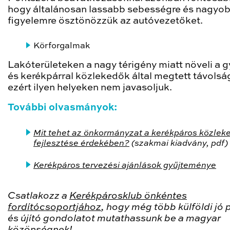
hogy általánosan lassabb sebességre és nagyo
figyelemre ösztönözzük az autóvezetőket.
Körforgalmak
Lakóterületeken a nagy térigény miatt növeli a 
és kerékpárral közlekedők által megtett távolsá
ezért ilyen helyeken nem javasoljuk.
További olvasmányok:
Mit tehet az önkormányzat a kerékpáros közlek
fejlesztése érdekében?
(szakmai kiadvány, pdf)
Kerékpáros tervezési ajánlások gyűjteménye
Csatlakozz a
Kerékpárosklub önkéntes
fordítócsoportjához
, hogy még több külföldi jó 
és újító gondolatot mutathassunk be a magyar
közönségnek!