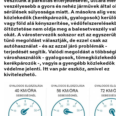
veszítünk a parkolás elterjedésével, utcára men
veszélyesebb a gyors és nehéz járművek által 
sérülések súlyossága miatt. A másokra alig ves
közlekedők (kerékpározók, gyalogosok) kerül
vagy föld alá kényszerítése, védőfelszerelések
öltöztetése nem oldja meg a balesetveszély va
okát. A várostervezők sokszor ezt az egyszer
tűnő megoldást választják, de ezzel csak az
autóhasználat - és az azzal járó problémák -
terjedését segítik. Valódi megoldást a többség
városhasználók - gyalogosok, tömegközlekedő
kerékpározók -, vagyis a gyengébb közlekedők
védelme jelenti. Itt van pár eszköz, amivel ez
kivitelezhető.