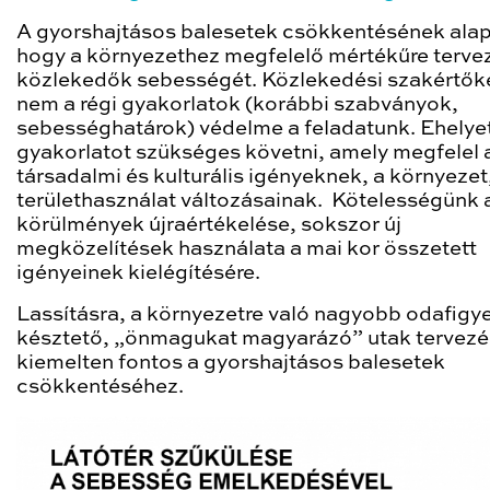
A gyorshajtásos balesetek csökkentésének alap
hogy a környezethez megfelelő mértékűre terve
közlekedők sebességét. Közlekedési szakértők
nem a régi gyakorlatok (korábbi szabványok,
sebességhatárok) védelme a feladatunk. Ehelyet
gyakorlatot szükséges követni, amely megfelel a
társadalmi és kulturális igényeknek, a környezet
területhasználat változásainak. Kötelességünk 
körülmények újraértékelése, sokszor új
megközelítések használata a mai kor összetett
igényeinek kielégítésére.
Lassításra, a környezetre való nagyobb odafigye
késztető, „önmagukat magyarázó” utak tervez
kiemelten fontos a gyorshajtásos balesetek
csökkentéséhez.