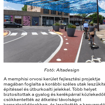
Fotó: Altadesign
A memphisi orvosi kerület fejlesztési projektje
magában foglalta a korábbi széles utak leszűkít
építéssel és útburkoalti jelekkel. Több helyet
biztosítottak a gyalog és kerékpárral közlekedő
csökkentették az átkelési távolságot
kereszteződésekben, és lassították a kanyarod