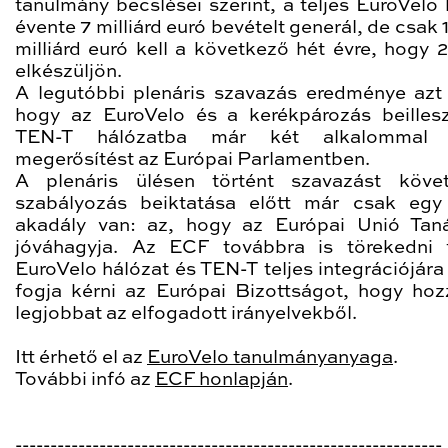
tanulmány becslései szerint, a teljes EuroVelo 
évente 7 milliárd euró bevételt generál, de csak 1
milliárd euró kell a következő hét évre, hogy 
elkészüljön.
A legutóbbi plenáris szavazás eredménye azt j
hogy az EuroVelo és a kerékpározás beilles
TEN-T hálózatba már két alkalommal 
megerősítést az Európai Parlamentben.
A plenáris ülésen történt szavazást köve
szabályozás beiktatása előtt már csak egy
akadály van: az, hogy az Európai Unió Tan
jóváhagyja. Az ECF továbbra is törekedni
EuroVelo hálózat és TEN-T teljes integrációjára
fogja kérni az Európai Bizottságot, hogy hoz
legjobbat az elfogadott irányelvekből.
Itt érhető el az
EuroVelo tanulmányanyaga
.
További infó az
ECF honlapján
.
-------------------------------------------------------------