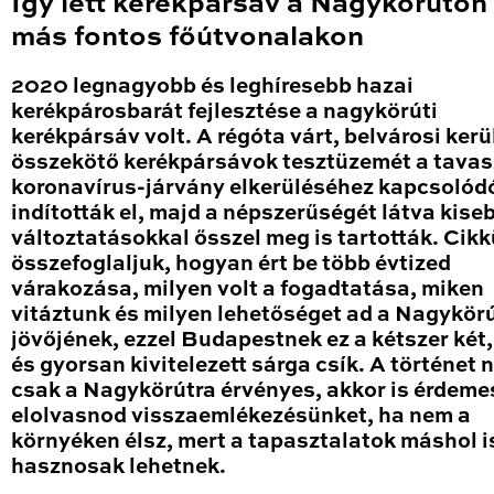
Így lett kerékpársáv a Nagykörúton
más fontos főútvonalakon
2020 legnagyobb és leghíresebb hazai
kerékpárosbarát fejlesztése a nagykörúti
kerékpársáv volt. A régóta várt, belvárosi kerü
összekötő kerékpársávok tesztüzemét a tavas
koronavírus-járvány elkerüléséhez kapcsolód
indították el, majd a népszerűségét látva kise
változtatásokkal ősszel meg is tartották. Cik
összefoglaljuk, hogyan ért be több évtized
várakozása, milyen volt a fogadtatása, miken
vitáztunk és milyen lehetőséget ad a Nagykör
jövőjének, ezzel Budapestnek ez a kétszer két
és gyorsan kivitelezett sárga csík. A történet
csak a Nagykörútra érvényes, akkor is érdeme
elolvasnod visszaemlékezésünket, ha nem a
környéken élsz, mert a tapasztalatok máshol i
hasznosak lehetnek.