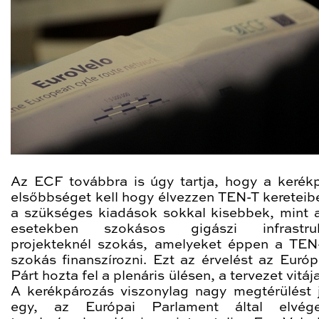
Az ECF továbbra is úgy tartja, hogy a kerék
elsőbbséget kell hogy élvezzen TEN-T kereteibe
a szükséges kiadások sokkal kisebbek, mint a
esetekben szokásos gigászi infrastrukt
projekteknél szokás, amelyeket éppen a TEN-
szokás finanszírozni. Ezt az érvelést az Európ
Párt hozta fel a plenáris ülésen, a tervezet vitáj
A kerékpározás viszonylag nagy megtérülést j
egy, az Európai Parlament által elvégez