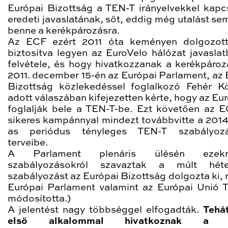
Európai Bizottság a TEN-T irányelvekkel kapc
eredeti javaslatának, sőt, eddig még utalást se
benne a kerékpározásra.
Az ECF ezért 2011 óta keményen dolgozott
biztosítva legyen az EuroVelo hálózat javaslat
felvétele, és hogy hivatkozzanak a kerékpározá
2011. december 15-én az Európai Parlament, az 
Bizottság közlekedéssel foglalkozó Fehér K
adott válaszában kifejezetten kérte, hogy az Eu
foglalják bele a TEN-T-be. Ezt követően az 
sikeres kampánnyal mindezt továbbvitte a 201
as periódus tényleges TEN-T szabályozá
terveibe.
A Parlament plenáris ülésén ezek
szabályozásokról szavaztak a múlt hét
szabályozást az Európai Bizottság dolgozta ki, 
Európai Parlament valamint az Európai Unió 
módosította.)
A jelentést nagy többséggel elfogadták.
Tehá
első alkalommal hivatkoznak a 