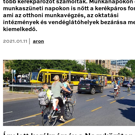
több kerékpározót számoltak. Munkanapokon 
munkaszüneti napokon is nőtt a kerékpáros fo
ami az otthoni munkavégzés, az oktatási
intézmények és vendéglátóhelyek bezárása me
kiemelkedő.
2021.01.11 |
aron