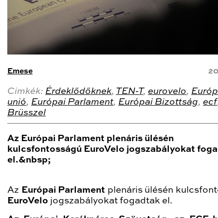
Emese
20
Cimkék:
Érdeklődőknek
,
TEN-T
,
eurovelo
,
Európ
unió
,
Európai Parlament
,
Európai Bizottság
,
ecf
Brüsszel
Az Európai Parlament plenáris ülésén
kulcsfontosságú EuroVelo jogszabályokat fog
el.&nbsp;
Az
Európai Parlament
plenáris ülésén kulcsfon
EuroVelo
jogszabályokat fogadtak el.