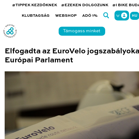
#TIPPEK KEZDŐKNEK
#EZEKEN DOLGOZUNK
#I BIKE BU
KLUBTAGSÁG
WEBSHOP
ADÓ 1%
HU
Támogass minket
Elfogadta az EuroVelo jogszabályoka
Európai Parlament