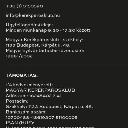
+36 (1) 3150590
info@kerekparosklub.hu
Ügyfélfogadási ideje:
Minden munkanap 9:30 - 17:30 között
Magyar Kerékpárosklub - székhely:
1133 Budapest, Kárpát u. 48.
Megyei nyilvántartásbeli azonosító:
18881/2002
TÁMOGATÁS:
1% kedvezményezett:
MAGYAR KERÉKPÁROSKLUB
Adószám: 18245402-2-41
Postacím:
Székhely: 1133 Budapest, Kárpát u. 48.
Bankszámlaszám:
10700488-48619307-51100005
IBAN (HUF):