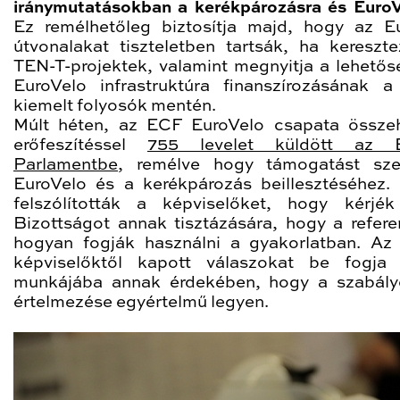
iránymutatásokban a kerékpározásra és EuroV
Ez remélhetőleg biztosítja majd, hogy az E
útvonalakat tiszteletben tartsák, ha kereszt
TEN-T-projektek, valamint megnyitja a lehetős
EuroVelo infrastruktúra finanszírozásának 
kiemelt folyosók mentén.
Múlt héten, az ECF EuroVelo csapata össze
erőfeszítéssel
755 levelet küldött az E
Parlamentbe
, remélve hogy támogatást sze
EuroVelo és a kerékpározás beillesztéséhez. 
felszólították a képviselőket, hogy kérjé
Bizottságot annak tisztázására, hogy a refere
hogyan fogják használni a gyakorlatban. A
képviselőktől kapott válaszokat be fogja 
munkájába annak érdekében, hogy a szabál
értelmezése egyértelmű legyen.