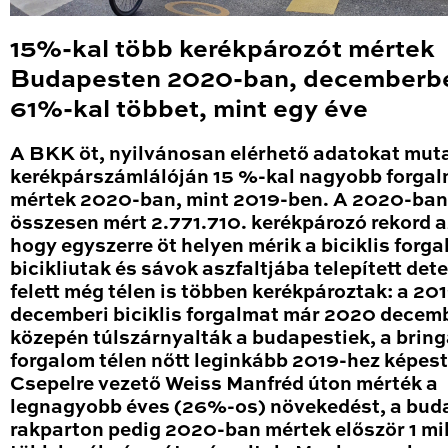
15%-kal több kerékpározót mértek
Budapesten 2020-ban, decemberb
61%-kal többet, mint egy éve
A BKK öt, nyilvánosan elérhető adatokat mut
kerékpárszámlálóján 15 %-kal nagyobb forga
mértek 2020-ban, mint 2019-ben. A 2020-ban
összesen mért 2.771.710. kerékpározó rekord a
hogy egyszerre öt helyen mérik a biciklis forga
bicikliutak és sávok aszfaltjába telepített det
felett még télen is többen kerékpároztak: a 20
decemberi biciklis forgalmat már 2020 decem
közepén túlszárnyalták a budapestiek, a brin
forgalom télen nőtt leginkább 2019-hez képest
Csepelre vezető Weiss Manfréd úton mérték a
legnagyobb éves (26%-os) növekedést, a bud
rakparton pedig 2020-ban mértek először 1 mil