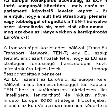
Az Európai Kerékpáros Szövetség, az
ECF
h
tartó kampányát követően - mely során az
parlamenti képviselő levelet kapott - ö
jelentjük, hogy a múlt heti strasbourgi plenári
nagy többséggel elfogadták a TEN-T irányelv
azért kiemelkedő hír, mert első alkalommal 
meg ezekben az irányelvekben a kerékpározás
EuroVelo-t!
A transzeurópai közlekedési hálózat (Trans-E
Transport Network, TEN-T) egy EU szakpol
terület, amit azért hoztak létre, hogy az EU sz
stratégiai fontosságú transzeurópai közl
infrastruktúra-fejlesztések támoga
összpontosítsa a pénzeket.
Az ECF szerint az EuroVelo, az európai keré
hálózat teljes természetességgel tud kapcso
TEN-T-hez: a kerékpározás tökéletesen ille
"intelligens, fenntartható és inkluzív növe
hirdető Európa 2020 stratégia filozófiájába
ellenére az EuroVelo a mai napig nem képezte ré