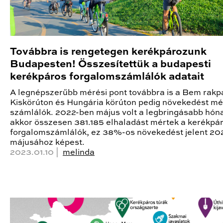
Továbbra is rengetegen kerékpározunk
Budapesten! Összesítettük a budapesti
kerékpáros forgalomszámlálók adatait
A legnépszerűbb mérési pont továbbra is a Bem rakpa
Kiskörúton és Hungária körúton pedig növekedést mé
számlálók. 2022-ben május volt a legbringásabb hón
akkor összesen 381.185 elhaladást mértek a kerékpá
forgalomszámlálók, ez 38%-os növekedést jelent 20
májusához képest.
2023.01.10 |
melinda