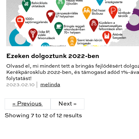
Ezeken dolgoztunk 2022-ben
Olvasd el, mi mindent tett a bringás fejlődésért dolgo
Kerékpárosklub 2022-ben, és támogasd adód 1%-áva
folytatást!
2023.02.10 |
melinda
« Previous
Next »
Showing
7
to
12
of
12
results