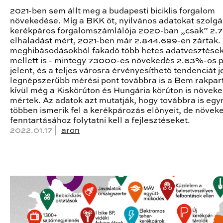
2021-ben sem állt meg a budapesti biciklis forgalom
növekedése. Míg a BKK öt, nyilvános adatokat szolgá
kerékpáros forgalomszámlálója 2020-ban „csak” 2.7
elhaladást mért, 2021-ben már 2.844.699-en zártak. 
meghibásodásokból fakadó több hetes adatvesztése
mellett is - mintegy 73000-es növekedés 2.63%-os p
jelent, és a teljes városra érvényesíthető tendenciát j
legnépszerűbb mérési pont továbbra is a Bem rakpar
kívül még a Kiskörúton és Hungária körúton is növek
mértek. Az adatok azt mutatják, hogy továbbra is egy
többen ismerik fel a kerékpározás előnyeit, de növek
fenntartásához folytatni kell a fejlesztéseket.
2022.01.17 |
aron