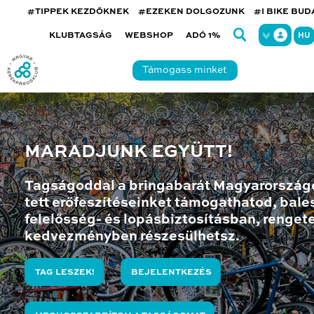
#TIPPEK KEZDŐKNEK
#EZEKEN DOLGOZUNK
#I BIKE BU
KLUBTAGSÁG
WEBSHOP
ADÓ 1%
HU
Támogass minket
MARADJUNK EGYÜTT!
Tagságoddal a bringabarát Magyarország
tett erőfeszítéseinket támogathatod, bales
felelősség- és lopásbiztosításban, renget
kedvezményben részesülhetsz.
TAG LESZEK!
BEJELENTKEZÉS