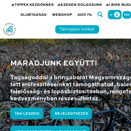
#TIPPEK KEZDŐKNEK
#EZEKEN DOLGOZUNK
#I BIKE BU
KLUBTAGSÁG
WEBSHOP
ADÓ 1%
HU
Támogass minket
MARADJUNK EGYÜTT!
Tagságoddal a bringabarát Magyarország
tett erőfeszítéseinket támogathatod, bales
felelősség- és lopásbiztosításban, renget
kedvezményben részesülhetsz.
TAG LESZEK!
BEJELENTKEZÉS