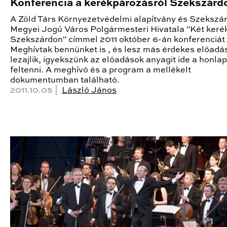
Konferencia a kerékpározásról Szekszárd
A Zöld Társ Környezetvédelmi alapítvány és Szekszá
Megyei Jogú Város Polgármesteri Hivatala "Két keré
Szekszárdon" címmel 2011 október 6-án konferenciát 
Meghívtak bennünket is , és lesz más érdekes előadás
lezajlik, igyekszünk az előadások anyagit ide a honlap
feltenni. A meghívó és a program a mellékelt
dokumentumban található.
2011.10.05 |
László János