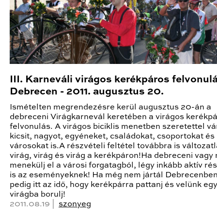
III. Karneváli virágos kerékpáros felvonul
Debrecen - 2011. augusztus 20.
Ismételten megrendezésre kerül augusztus 20-án a
debreceni Virágkarnevál keretében a virágos kerékp
felvonulás. A virágos biciklis menetben szeretettel v
kicsit, nagyot, egyéneket, családokat, csoportokat é
városokat is.A részvételi feltétel továbbra is változatl
virág, virág és virág a kerékpáron!Ha debreceni vagy 
menekülj el a városi forgatagból, légy inkább aktív ré
is az eseményeknek! Ha még nem jártál Debrecenben
pedig itt az idő, hogy kerékpárra pattanj és velünk egy
virágba borulj!
2011.08.19 |
szonyeg