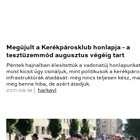
Megújult a Kerékpárosklub honlapja - a
tesztüzemmód augusztus végéig tart
Péntek hajnalban élesítettük a vadonatúj honlapunkat
most kicsit úgy csináljuk, mint politikusok a kerékpáro
infrastruktúrák átadását: még nincs teljesen kész, m
még benne hiba, de azért átadjuk.
2011.08.18 |
harkayl