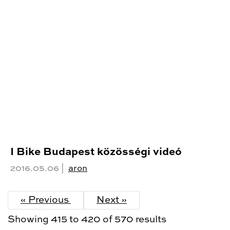
I Bike Budapest közösségi videó
2016.05.06 |
aron
« Previous
Next »
Showing
415
to
420
of
570
results