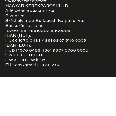
1% kedvezményezett:
MAGYAR KERÉKPÁROSKLUB
Adószám: 18245402-2-41
Postacím:
Székhely: 1133 Budapest, Kárpát u. 48.
Bankszámlaszám:
10700488-48619307-51100005
IBAN (HUF):
HU66 1070 0488 4861 9307 5110 0005
IBAN (EUR):
HU24 1070 0488 4861 9307 5000 0005
SWIFT: CIBHHUHB
Bank: CIB Bank Zrt.
EU adószám: HU18245402