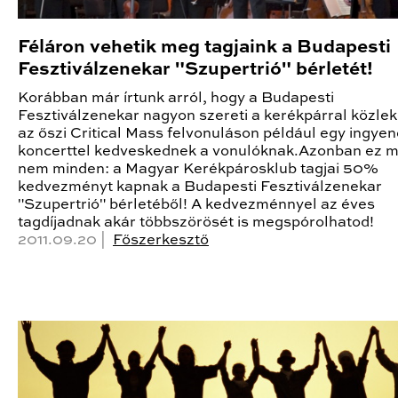
Féláron vehetik meg tagjaink a Budapesti
Fesztiválzenekar "Szupertrió" bérletét!
Korábban már írtunk arról, hogy a Budapesti
Fesztiválzenekar nagyon szereti a kerékpárral közle
az őszi Critical Mass felvonuláson például egy ingye
koncerttel kedveskednek a vonulóknak.Azonban ez 
nem minden: a Magyar Kerékpárosklub tagjai 50%
kedvezményt kapnak a Budapesti Fesztiválzenekar
"Szupertrió" bérletéből! A kedvezménnyel az éves
tagdíjadnak akár többszörösét is megspórolhatod!
2011.09.20 |
Főszerkesztő