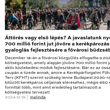
Áttörés vagy első lépés? A javaslatunk n
700 millió forint jut jövőre a kerékpározás
gyaloglás fejlesztésére a fővárosi büdzsé
December 18-án a fővárosi közgyűlés elfogadta a 20
költségvetést, amely alapján jövőre 700 millió forint j
aktív közlekedési módok fejlesztésére. Bár ez az öss
csupán a tizede annak, amire a Kerékpárforgalmi Főh
Terv (KFHT) szerint szükség lenne Budapest 2030-r
kitűzött kerékpáros céljainak eléréséhez, mégis 650 m
forinttal több, mint amit eredetileg tartalmazott a
költségvetési tervezet!
2024.12.19 |
melinda