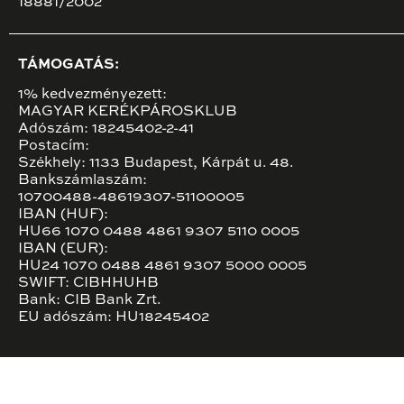
18881/2002
TÁMOGATÁS:
1% kedvezményezett:
MAGYAR KERÉKPÁROSKLUB
Adószám: 18245402-2-41
Postacím:
Székhely: 1133 Budapest, Kárpát u. 48.
Bankszámlaszám:
10700488-48619307-51100005
IBAN (HUF):
HU66 1070 0488 4861 9307 5110 0005
IBAN (EUR):
HU24 1070 0488 4861 9307 5000 0005
SWIFT: CIBHHUHB
Bank: CIB Bank Zrt.
EU adószám: HU18245402