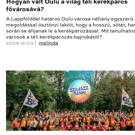
Hogyan vált Oulu a világ téli kerékpáros
fővárosává?
A Lappfölddel határos Oulu városa néhány egyszerű
megoldással ösztönzi lakóit, hogy a hosszú, sötét, ha
során se álljanak le a kerékpározással. Mit tanulhat
városok a téli kerékpározás bajnokától?
2024.12.03 |
melinda