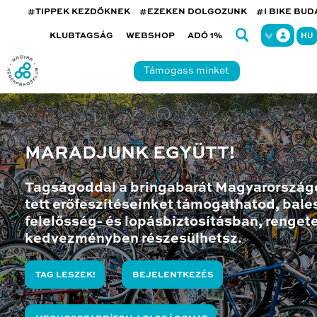
#TIPPEK KEZDŐKNEK
#EZEKEN DOLGOZUNK
#I BIKE BU
KLUBTAGSÁG
WEBSHOP
ADÓ 1%
HU
Támogass minket
MARADJUNK EGYÜTT!
Tagságoddal a bringabarát Magyarország
tett erőfeszítéseinket támogathatod, bales
felelősség- és lopásbiztosításban, renget
kedvezményben részesülhetsz.
TAG LESZEK!
BEJELENTKEZÉS