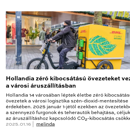
Hollandia zéró kibocsátású övezeteket ve
a városi áruszállításban
Hollandia 14 városában léptek életbe zéró kibocsátás
övezetek a városi logisztika szén-dioxid-mentesítése
érdekében. 2025 január 1-jétől ezekben az övezetekbe
a szennyező furgonok és teherautók behajtása, céljuk
az áruszállításhoz kapcsolódó CO₂-kibocsátás csökk
2025.01.16 |
melinda