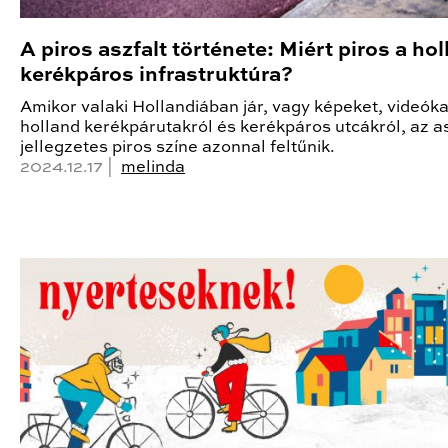
A piros aszfalt története: Miért piros a ho
kerékpáros infrastruktúra?
Amikor valaki Hollandiában jár, vagy képeket, videókat
holland kerékpárutakról és kerékpáros utcákról, az as
jellegzetes piros színe azonnal feltűnik.
2024.12.17 |
melinda