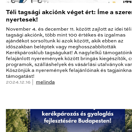
Téli tagsági akciónk véget ért: Íme a szer
nyertesek!
November 4. és december 11. között zajlott az idei téli
tagsági akciónk, több mint 100 értékes és izgalmas
ajándékot sorsoltunk ki azok között, akik ebben az
időszakban beléptek vagy meghosszabbították
Kerékpárosklub tagságukat! A nagylelkű támogatóink 
felajánlott nyeremények között bringás kiegészítők, c
programok, szálláshelyek és vásárlási utalványok va
Köszönjük a nyeremények felajánlóinak és tagjainkna
támogatást!
2024.12.16 |
melinda