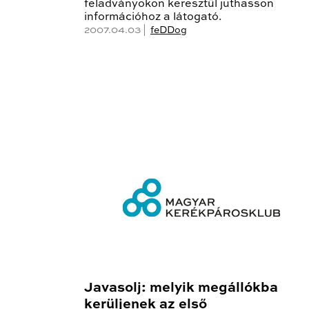
feladványokon keresztül juthasson
információhoz a látogató.
2007.04.03 |
feDDog
Javasolj: melyik megállókba
kerüljenek az első