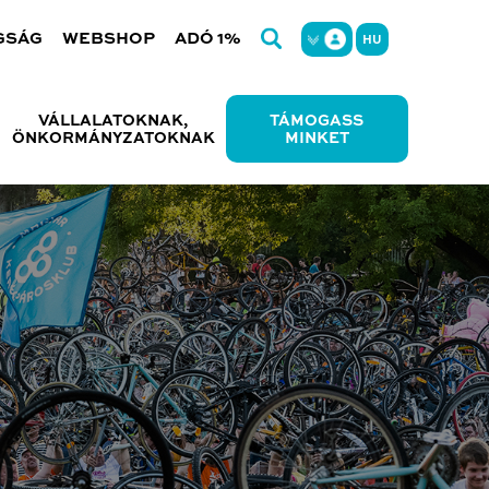
GSÁG
WEBSHOP
ADÓ 1%
HU
VÁLLALATOKNAK,
TÁMOGASS
ÖNKORMÁNYZATOKNAK
MINKET