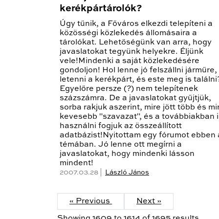
kerékpártárolók?
Úgy tűnik, a Főváros elkezdi telepíteni a
közösségi közlekedés állomásaira a
tárolókat. Lehetőségünk van arra, hogy
javaslatokat tegyünk helyekre. Éljünk
vele!Mindenki a saját közlekedésére
gondoljon! Hol lenne jó felszállni járműre,
letenni a kerékpárt, és este meg is találni
Egyelőre persze (?) nem telepítenek
százszámra. De a javaslatokat gyűjtjük,
sorba rakjuk aszerint, mire jött több és mi
kevesebb "szavazat", és a továbbiakban i
használni fogjuk az összeállított
adatbázist!Nyitottam egy fórumot ebben 
témában. Jó lenne ott megírni a
javaslatokat, hogy mindenki lásson
mindent!
2007.03.28 |
László János
« Previous
Next »
Showing
1609
to
1614
of
1695
results