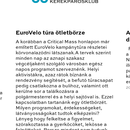
EuroVelo túra ötletbörze
A
d
A korábban a Critical Mass honlapon már
említett EuroVelo kampánytúra részletei
F
körvonalazódni látszanak.A tervek szerint
a
minden nap az aznapi szakasz
N
végcéljaként szolgáló városban egész
i
napos programot szerveznénk. Helyi
p
aktivistákra, azaz rátok bíznánk a
k
rendezvény segítését, a befutó túracsapat
e
pedig csatlakozna a bulihoz, valamint ott
2
kerülne sor a találkozásra a
 a
polgármesterrel és a helyi sajtóval is. Ezzel
r
kapcsolatban tartanánk egy ötletbörzét.
Milyen programokat, érdekességeket,
látványosságokat tudtok elképzelni?
Lényeg hogy felkeltse a figyelmet,
szórakoztassa a gyerkőcöket, lekösse a