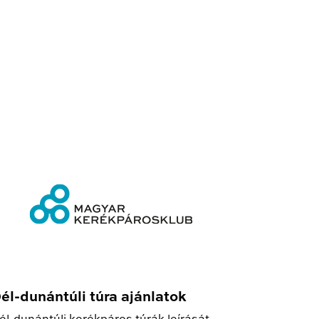
él-dunántúli túra ajánlatok