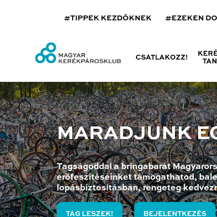
#TIPPEK KEZDŐKNEK
#EZEKEN D
KER
CSATLAKOZZ!
TA
MARADJUNK E
Tagságoddal a bringabarát Magyarors
erőfeszítéseinket támogathatod, bale
lopásbiztosításban, rengeteg kedvez
TAG LESZEK!
BEJELENTKEZÉS