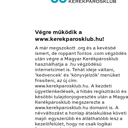
Végre működik a
www.kerekparosklub.hu!
A már megszokott .org és a kevésbé
ismert, de roppant fontos .com végződés
után végre a Magyar Kerékpárosklub
használhatja a .hu végződésű
internetcímet is. Tehát ideje váltani,
’kedvencek’ és ’könyvjelzők’ menüket
frissíteni, az új cím:
www.kerekparosklub.hu. A kezdeti
ügyetlenkedések, a hibás regisztráció és
későbbi tulajdonjogvesztés után a Magya
Kerékpárosklub megszerezte a
www.kerekparosklub.hu domaint is. A
névváltozást a honlap átalakulása követi
majd: egyszerűbb és átláthatóbb lesz a
kezelőfelület, hogy ne csak logikai