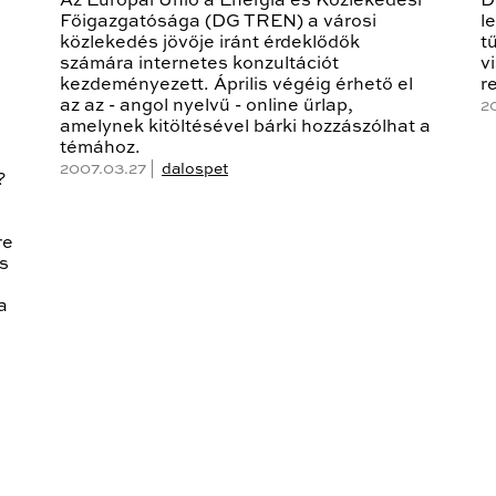
Az Európai Unió a Energia és Közlekedési
D
Főigazgatósága (DG TREN) a városi
l
közlekedés jövője iránt érdeklődők
t
számára internetes konzultációt
v
kezdeményezett. Április végéig érhető el
r
az az - angol nyelvű - online űrlap,
2
amelynek kitöltésével bárki hozzászólhat a
témához.
2007.03.27 |
dalospet
?
re
s
a