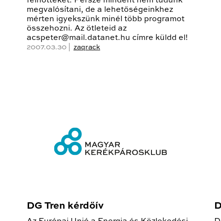
felnőtteket. Persze mindent nem tudunk
megvalósítani, de a lehetőségeinkhez
mérten igyekszünk minél több programot
összehozni. Az ötleteid az
acspeter@mail.datanet.hu címre küldd el!
2007.03.30 |
zaqrack
DG Tren kérdőív
D