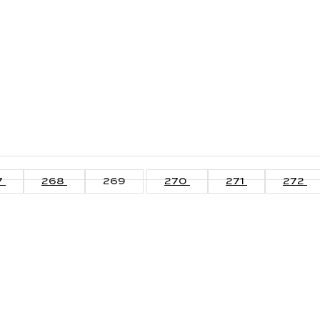
7
268
269
270
271
272