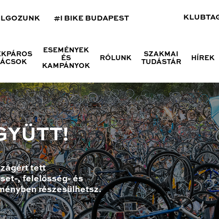
KLUBTA
OLGOZUNK
#I BIKE BUDAPEST
ESEMÉNYEK
ÉKPÁROS
SZAKMAI
ÉS
RÓLUNK
HÍREK
NÁCSOK
TUDÁSTÁR
KAMPÁNYOK
GYÜTT!
zágért tett
set-, felelősség- és
ményben részesülhetsz.