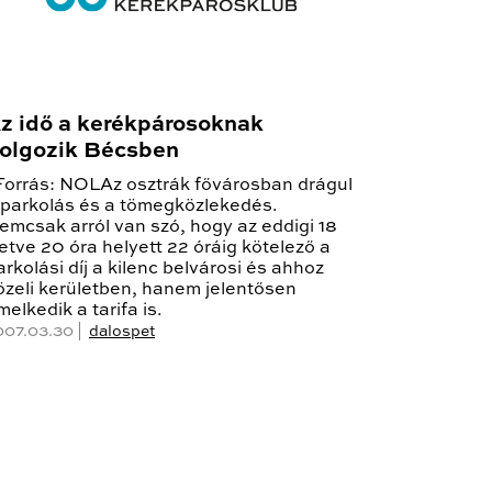
z idő a kerékpárosoknak
olgozik Bécsben
orrás: NOLAz osztrák fővárosban drágul
 parkolás és a tömegközlekedés.
emcsak arról van szó, hogy az eddigi 18
lletve 20 óra helyett 22 óráig kötelező a
arkolási díj a kilenc belvárosi és ahhoz
özeli kerületben, hanem jelentősen
melkedik a tarifa is.
007.03.30 |
dalospet