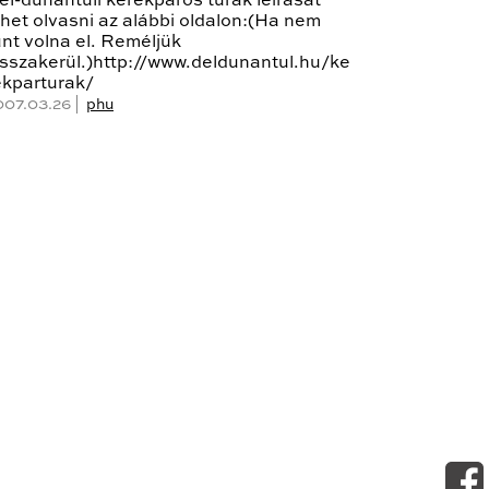
él-dunántúli kerékpáros túrák leírását
ehet olvasni az alábbi oldalon:(Ha nem
űnt volna el. Reméljük
isszakerül.)http://www.deldunantul.hu/ke
ekparturak/
007.03.26 |
phu