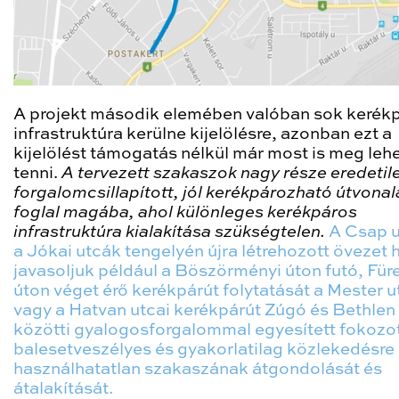
A projekt második elemében valóban
sok kerék
infrastruktúra kerülne kijelölésre, azonban ezt a
kijelölést támogatás nélkül már most is meg leh
tenni
.
A tervezett szakaszok nagy része eredetile
forgalomcsillapított, jól kerékpározható útvonal
foglal magába, ahol különleges kerékpáros
infrastruktúra kialakítása szükségtelen.
A Csap u
a Jókai utcák tengelyén újra létrehozott övezet h
javasoljuk például a Böszörményi úton futó, Für
úton véget érő kerékpárút folytatását a Mester u
vagy a Hatvan utcai kerékpárút Zúgó és Bethlen
közötti gyalogosforgalommal egyesített fokozo
balesetveszélyes és gyakorlatilag közlekedésre
használhatatlan szakaszának átgondolását és
átalakítását.