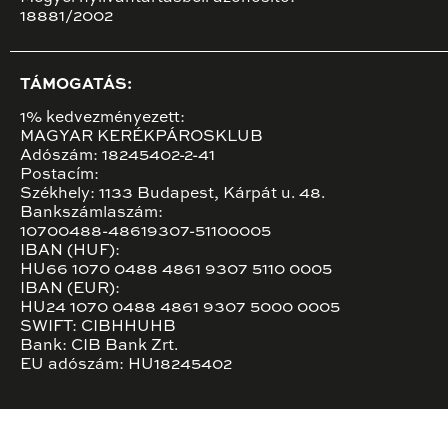
18881/2002
TÁMOGATÁS:
1% kedvezményezett:
MAGYAR KERÉKPÁROSKLUB
Adószám: 18245402-2-41
Postacím:
Székhely: 1133 Budapest, Kárpát u. 48.
Bankszámlaszám:
10700488-48619307-51100005
IBAN (HUF):
HU66 1070 0488 4861 9307 5110 0005
IBAN (EUR):
HU24 1070 0488 4861 9307 5000 0005
SWIFT: CIBHHUHB
Bank: CIB Bank Zrt.
EU adószám: HU18245402