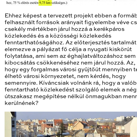
Ehhez képest a tervezett projekt ebben a formáb
felhasznált források arányait figyelembe véve c
csekély mértékben járul hozzá a kerékpáros
közlekedés és a közösségi közlekedés
fenntarthatóságához
. Az előterjesztés tartalmát
elemezve a pályázat fő célja a nyugati kiskörút
folytatása, ami sem az éghajlatváltozáshoz se
kibocsátás csökkenéséhez nem járul hozzá. Az,
hogy egy forgalmas városi gyűjtőút mennyiben t
élhető városi környezetet, nem kérdés, hogy
semennyire. Kíváncsiak volnánk rá, hogy a való
fenntartható közlekedést szolgáló elemek a né
útszakasz megépítése nélkül önmagukban men
kerülnének?