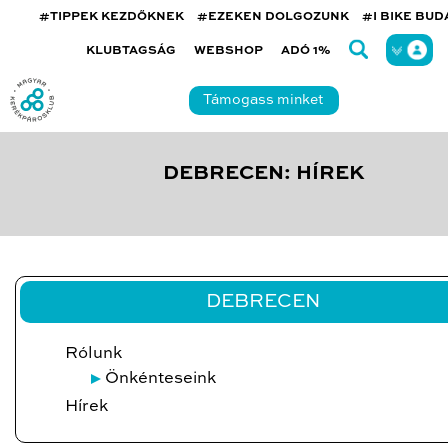
#TIPPEK KEZDŐKNEK
#EZEKEN DOLGOZUNK
#I BIKE BU
KLUBTAGSÁG
WEBSHOP
ADÓ 1%
Támogass minket
DEBRECEN: HÍREK
DEBRECEN
Rólunk
Önkénteseink
Hírek