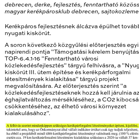
debrecen, derke, fejlesztés, fenntartható közös
magyar kerékpárosklub debrecen, sajtokozlem
Kerékpáros fejlesztésnek álcázva épülhet továb
nyugati kiskörút.
A soron következő közgyűlési előterjesztés egy
napirendi pontja "Támogatási kérelem benyújtás
TOP-6.4.1-16 "
Fenntartható városi
közlekedésfejlesztés
" tárgyú felhívásra, a "Nyu
kiskörút III. ütem építése és kerékpárforgalmi
létesítmények kialakítása" tárgyú projekt
megvalósítására. Az előterjesztés szerint "a
közlekedésfejlesztéseknek hozzá kell járulnia a
éghajlatváltozás mérsékléséhez, a CO2 kibocsá
csökkentéséhez, az élhető városi környezet
kialakulásához".