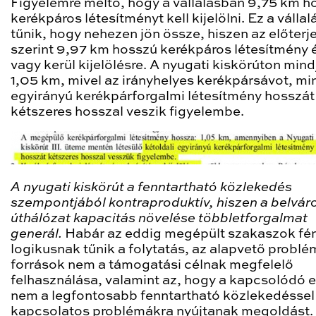
Figyelemre méltó, hogy a vállalásban 9,75 km h
kerékpáros létesítményt kell kijelölni. Ez a vállal
tűnik, hogy nehezen jön össze, hiszen az előterj
szerint 9,97 km hosszú kerékpáros létesítmény 
vagy kerül kijelölésre. A nyugati kiskörúton mind
1,05 km, mivel az irányhelyes kerékpársávot, mi
egyirányú kerékpárforgalmi létesítmény hosszát
kétszeres hosszal veszik figyelembe.
A nyugati kiskörút a fenntartható közlekedés
szempontjából kontraproduktív, hiszen a belvár
úthálózat kapacitás növelése többletforgalmat
generál.
Habár az eddig megépült szakaszok fé
logikusnak tűnik a folytatás, az alapvető problé
források nem a támogatási célnak megfelelő
felhasználása, valamint az, hogy a kapcsolódó 
nem a legfontosabb fenntartható közlekedéssel
kapcsolatos problémákra nyújtanak megoldást.