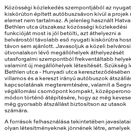
Közösségi közlekedés szempontjából az nyugat
kiskörúton épített autóbuszsávon kívül a projek
elemet nem tartalmaz. A jelenleg használt Hatva
Bethlen utca útszakasz közösségi közlekedési
funkcióját most is jól betölti, azt áthelyezni a
belvárostól távolabb eső nyugati kiskörútra ho
távon sem ajánlott. Javasoljuk a közeli belvárosi
útvonalakon lévő megállóhelyek áthelyezését
utasforgalmi szempontból frekventáltabb helyek
valamint új megállóhelyek létesítését. Szükség 
Bethlen utca - Hunyadi utca kereszteződésében
villamos és a kereszt irányú autóbuszok átszállá
kapcsolatának megteremtésére, valamit a Segne
végállomási csomópont kompakt, középperono
módon történő átépítésére, hogy az még keves
még gyorsabb átszállást biztosítson az utasok
számára.
A források felhasználása tekintetében javaslata
olyan létesítményeknek jönnének létre, amelyek