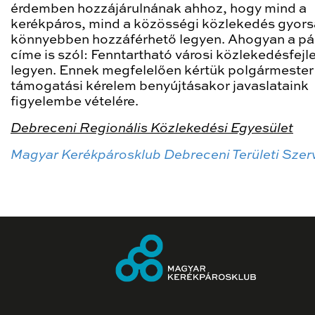
érdemben hozzájárulnának ahhoz, hogy mind a
kerékpáros, mind a közösségi közlekedés gyor
könnyebben hozzáférhető legyen. Ahogyan a pá
címe is szól: Fenntartható városi közlekedésfejl
legyen. Ennek megfelelően kértük polgármester 
támogatási kérelem benyújtásakor javaslataink
figyelembe vételére.
Debreceni Regionális Közlekedési Egyesület
Magyar Kerékpárosklub Debreceni Területi Szer