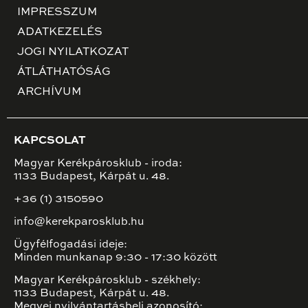
IMPRESSZUM
ADATKEZELÉS
JOGI NYILATKOZAT
ÁTLÁTHATÓSÁG
ARCHÍVUM
KAPCSOLAT
Magyar Kerékpárosklub - iroda:
1133 Budapest, Kárpát u. 48.
+36 (1) 3150590
info@kerekparosklub.hu
Ügyfélfogadási ideje:
Minden munkanap 9:30 - 17:30 között
Magyar Kerékpárosklub - székhely:
1133 Budapest, Kárpát u. 48.
Megyei nyilvántartásbeli azonosító: