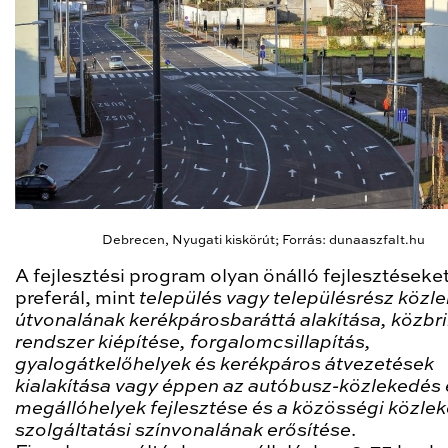
Debrecen, Nyugati kiskörút; Forrás: dunaaszfalt.hu
A fejlesztési program olyan önálló fejlesztéseke
preferál, mint
település vagy településrész közl
útvonalának kerékpárosbaráttá alakítása, közbr
rendszer kiépítése, forgalomcsillapítás,
gyalogátkelőhelyek és kerékpáros átvezetések
kialakítása vagy éppen az autóbusz-közlekedés 
megállóhelyek fejlesztése és a közösségi közle
szolgáltatási színvonalának erősítése
.