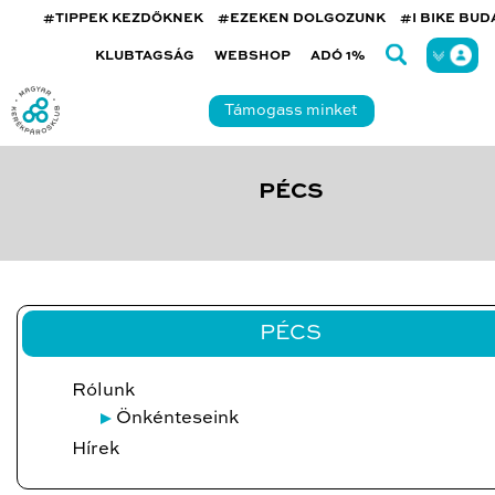
#TIPPEK KEZDŐKNEK
#EZEKEN DOLGOZUNK
#I BIKE BU
KLUBTAGSÁG
WEBSHOP
ADÓ 1%
Támogass minket
PÉCS
PÉCS
Rólunk
Önkénteseink
Hírek