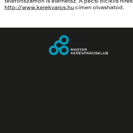
telefonszámon is elérhetsz. A pécsi biciklis hírek
http://www.kerekvaros.hu
címen olvashatod.