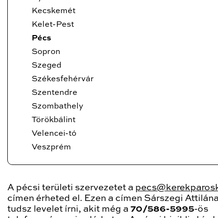
Kecskemét
Kelet-Pest
Pécs
Sopron
Szeged
Székesfehérvár
Szentendre
Szombathely
Törökbálint
Velencei-tó
Veszprém
A pécsi területi szervezetet a
pecs@kerekparosk
címen érheted el. Ezen a címen Sárszegi Attilán
tudsz levelet írni, akit még a
70/586-5995
-ös