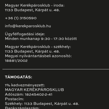
Magyar Kerékpárosklub - iroda:
1133 Budapest, Kárpát u. 48.
+36 (1) 3150590
info@kerekparosklub.hu
Ügyfélfogadási ideje:
Minden munkanap 9:30 - 17:30 között
Magyar Kerékpárosklub - székhely:
1133 Budapest, Kárpát u. 48.
Megyei nyilvántartásbeli azonosító:
18881/2002
TÁMOGATÁS:
1% kedvezményezett:
MAGYAR KERÉKPÁROSKLUB
Adószám: 18245402-2-41
Postacím:
Székhely: 1133 Budapest, Kárpát u. 48.
Bankszámlaszám: