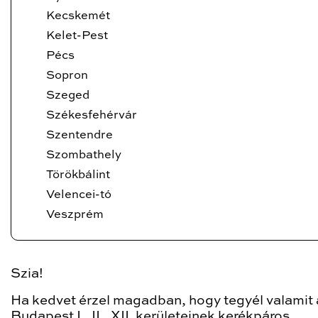
Kecskemét
Kelet-Pest
Pécs
Sopron
Szeged
Székesfehérvár
Szentendre
Szombathely
Törökbálint
Velencei-tó
Veszprém
Szia!
Ha kedvet érzel magadban, hogy tegyél valamit 
Budapest I., II., XII. kerületeinek kerékpáros