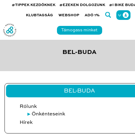
#TIPPEK KEZDŐKNEK
#EZEKEN DOLGOZUNK
#I BIKE BU
KLUBTAGSÁG
WEBSHOP
ADÓ 1%
Támogass minket
BEL-BUDA
BEL-BUDA
Rólunk
Önkénteseink
Hírek