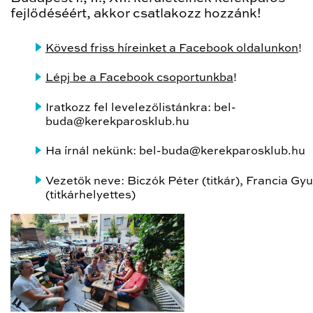
fejlődéséért, akkor csatlakozz hozzánk!
Kövesd friss híreinket a Facebook oldalunkon
!
Lépj be a Facebook csoportunkba
!
Iratkozz fel levelezőlistánkra: bel-
buda@kerekparosklub.hu
Ha írnál nekünk: bel-buda@kerekparosklub.hu
Vezetők neve: Biczók Péter (titkár), Francia Gyu
(titkárhelyettes)