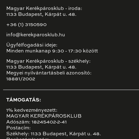
Magyar Kerékpárosklub - iroda:
1133 Budapest, Kárpát u. 48.
+36 (1) 3150590
info@kerekparosklub.hu
Ügyfélfogadási ideje:
Minden munkanap 9:30 - 17:30 között
Magyar Kerékpárosklub - székhely:
1133 Budapest, Kárpát u. 48.
Megyei nyilvántartásbeli azonosító:
18881/2002
TÁMOGATÁS:
1% kedvezményezett:
MAGYAR KERÉKPÁROSKLUB
Adószám: 18245402-2-41
Postacím:
Székhely: 1133 Budapest, Kárpát u. 48.