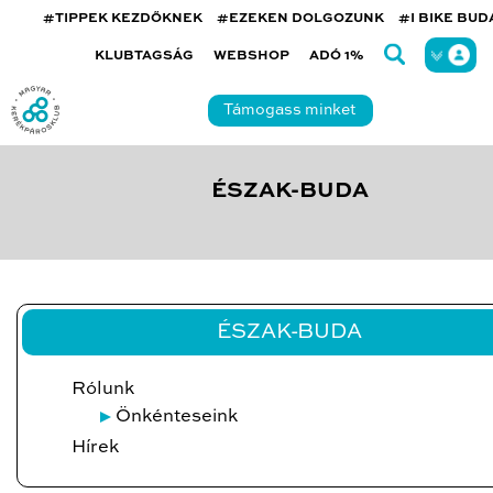
#TIPPEK KEZDŐKNEK
#EZEKEN DOLGOZUNK
#I BIKE BU
KLUBTAGSÁG
WEBSHOP
ADÓ 1%
Támogass minket
ÉSZAK-BUDA
ÉSZAK-BUDA
Rólunk
Önkénteseink
Hírek