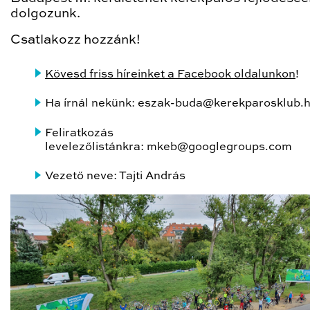
dolgozunk.
Csatlakozz hozzánk!
Kövesd friss híreinket a Facebook oldalunkon
!
Ha írnál nekünk: eszak-buda@kerekparosklub.
Feliratkozás
levelezőlistánkra: mkeb@googlegroups.com
Vezető neve: Tajti András