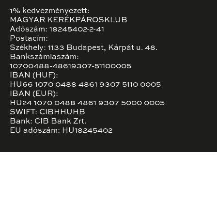
1% kedvezményezett:
MAGYAR KERÉKPÁROSKLUB
Adószám: 18245402-2-41
Postacím:
Székhely: 1133 Budapest, Kárpát u. 48.
Bankszámlaszám:
10700488-48619307-51100005
IBAN (HUF):
HU66 1070 0488 4861 9307 5110 0005
IBAN (EUR):
HU24 1070 0488 4861 9307 5000 0005
SWIFT: CIBHHUHB
Bank: CIB Bank Zrt.
EU adószám: HU18245402