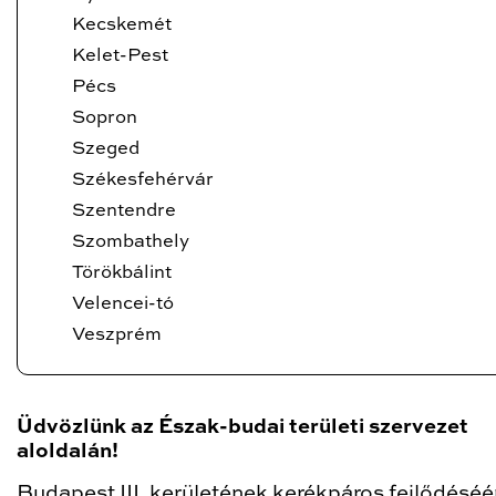
Kecskemét
Kelet-Pest
Pécs
Sopron
Szeged
Székesfehérvár
Szentendre
Szombathely
Törökbálint
Velencei-tó
Veszprém
Üdvözlünk az Észak-budai területi szervezet
aloldalán!
Budapest III. kerületének kerékpáros fejlődéséé