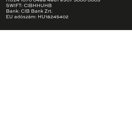
HU24 1070 0488 4861 9307 5000 0005
SWIFT: CIBHHUHB
Bank: CIB Bank Zrt.
EU adószám: HU18245402