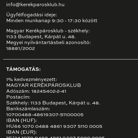
info@kerekparosklub.hu
Ügyfélfogadási ideje:
Minden munkanap 9:30 - 17:30 között
Magyar Kerékpárosklub - székhely:
1133 Budapest, Kárpát u. 48.
Megyei nyilvántartásbeli azonosító:
18881/2002
TÁMOGATÁS:
1% kedvezményezett:
MAGYAR KERÉKPÁROSKLUB
Adószám: 18245402-2-41
Postacím:
Székhely: 1133 Budapest, Kárpát u. 48.
Bankszámlaszám:
10700488-48619307-51100005
IBAN (HUF):
HU66 1070 0488 4861 9307 5110 0005
IBAN (EUR):