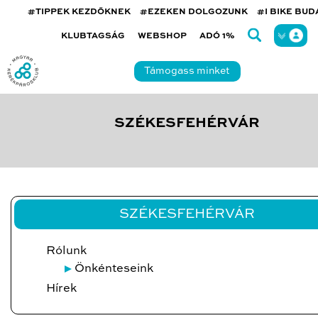
#TIPPEK KEZDŐKNEK
#EZEKEN DOLGOZUNK
#I BIKE BU
KLUBTAGSÁG
WEBSHOP
ADÓ 1%
Támogass minket
SZÉKESFEHÉRVÁR
SZÉKESFEHÉRVÁR
Rólunk
Önkénteseink
Hírek