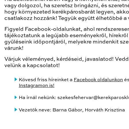
vagy dolgozol, ha szeretsz bringázni, és szeretn
hogy környezeted kerékpárosbarát legyen, akko
csatlakozz hozzánk! Tegyük együtt élhetőbbé a 
Figyeld Facebook-oldalunkat, ahol rendszerese
tájékoztatunk a legújabb eseményekről, hírekről
gyűléseink időpontjáról, melyekre mindenkit sze
várunk!
Várjuk véleményed, kérdéseid, javaslatod! Vedd 
velünk a kapcsolatot!
Kövesd friss híreinket a
Facebook oldalunkon
é
Instagramon is!
Ha írnál nekünk: szekesfehervar@kerekparoskl
Vezetők neve: Barna Gábor, Horváth Krisztina