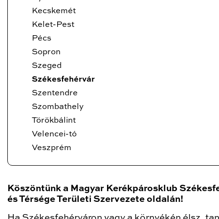
Kecskemét
Kelet-Pest
Pécs
Sopron
Szeged
Székesfehérvár
Szentendre
Szombathely
Törökbálint
Velencei-tó
Veszprém
Köszöntünk a Magyar Kerékpárosklub Székesf
és Térsége Területi Szervezete oldalán!
Ha Székesfehérváron vagy a környékén élsz, tan