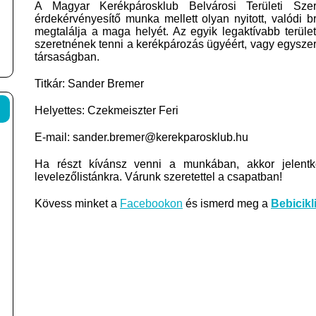
A Magyar Kerékpárosklub Belvárosi Területi Sz
érdekérvényesítő munka mellett olyan nyitott, valódi b
megtalálja a maga helyét. Az egyik legaktívabb területi
szeretnének tenni a kerékpározás ügyéért, vagy egyszer
társaságban.
Titkár: Sander Bremer
Helyettes: Czekmeiszter Feri
E-mail: sander.bremer@kerekparosklub.hu
Ha részt kívánsz venni a munkában, akkor jelentk
levelezőlistánkra. Várunk szeretettel a csapatban!
Kövess minket a
Facebookon
és ismerd meg a
Bebicikl