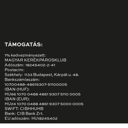
TÁMOGATÁS:
1% kedvezményezett:
MAGYAR KERÉKPÁROSKLUB
Adószám: 18245402-2-41
Postacím:
Székhely: 1133 Budapest, Kárpát u. 48.
Bankszámlaszám:
10700488-48619307-51100005
IBAN (HUF):
HU66 1070 0488 4861 9307 5110 0005
IBAN (EUR):
HU24 1070 0488 4861 9307 5000 0005
SWIFT: CIBHHUHB
Bank: CIB Bank Zrt.
EU adószám: HU18245402