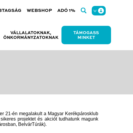
BTAGSÁG
WEBSHOP
ADÓ 1%
VÁLLALATOKNAK,
TÁMOGASS
ÖNKORMÁNYZATOKNAK
MINKET
ber 21-én megalakult a Magyar Kerékpárosklub
 sikeres projektet és akciót tudhatunk magunk
városban, BelvárTúrák).