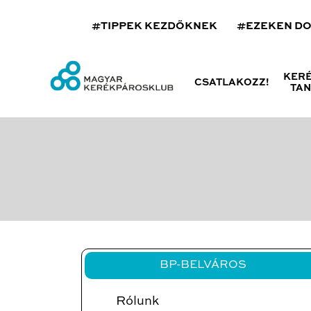
#TIPPEK KEZDŐKNEK
#EZEKEN D
KER
CSATLAKOZZ!
TA
BP-BELVÁROS
Rólunk