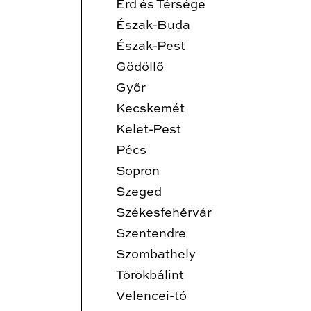
Érd és Térsége
Észak-Buda
Észak-Pest
Gödöllő
Győr
Kecskemét
Kelet-Pest
Pécs
Sopron
Szeged
Székesfehérvár
Szentendre
Szombathely
Törökbálint
Velencei-tó