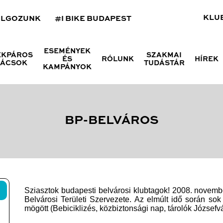
KLU
OLGOZUNK
#I BIKE BUDAPEST
ESEMÉNYEK
ÉKPÁROS
SZAKMAI
ÉS
RÓLUNK
HÍREK
NÁCSOK
TUDÁSTÁR
KAMPÁNYOK
BP-BELVÁROS
Sziasztok budapesti belvárosi klubtagok! 2008. novem
Belvárosi Területi Szervezete. Az elmúlt idő során sok
mögött (Bebiciklizés, közbiztonsági nap, tárolók József