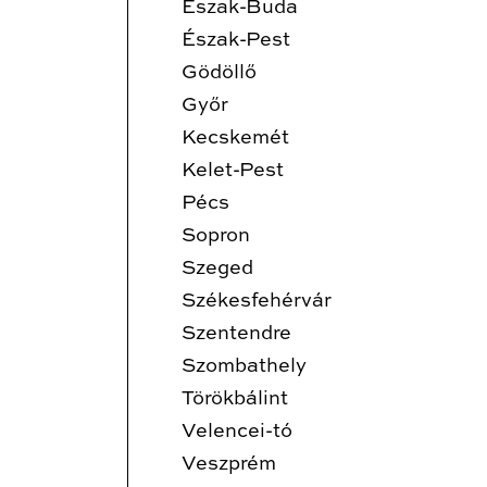
Észak-Buda
Észak-Pest
Gödöllő
Győr
Kecskemét
Kelet-Pest
Pécs
Sopron
Szeged
Székesfehérvár
Szentendre
Szombathely
Törökbálint
Velencei-tó
Veszprém