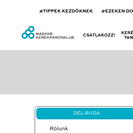
#TIPPEK KEZDŐKNEK
#EZEKEN D
KER
CSATLAKOZZ!
TA
DÉL-BUDA
Rólunk