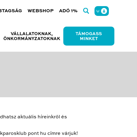
BTAGSÁG
WEBSHOP
ADÓ 1%
VÁLLALATOKNAK,
TÁMOGASS
ÖNKORMÁNYZATOKNAK
MINKET
hatsz aktuális híreinkről és
kparosklub pont hu címre várjuk!