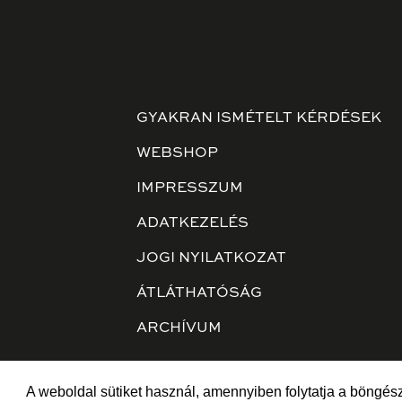
GYAKRAN ISMÉTELT KÉRDÉSEK
WEBSHOP
IMPRESSZUM
ADATKEZELÉS
JOGI NYILATKOZAT
ÁTLÁTHATÓSÁG
ARCHÍVUM
A weboldal sütiket használ, amennyiben folytatja a böngész