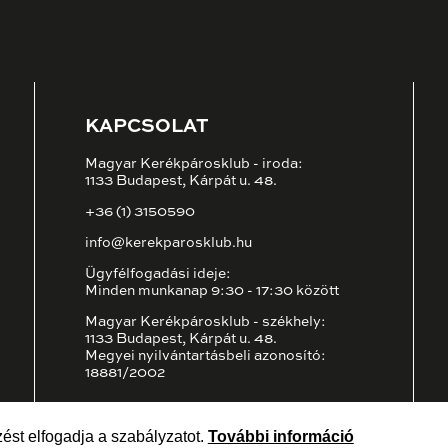
KAPCSOLAT
Magyar Kerékpárosklub - iroda:
1133 Budapest, Kárpát u. 48.
+36 (1) 3150590
info@kerekparosklub.hu
Ügyfélfogadási ideje:
Minden munkanap 9:30 - 17:30 között
Magyar Kerékpárosklub - székhely:
1133 Budapest, Kárpát u. 48.
Megyei nyilvántartásbeli azonosító:
18881/2002
ést elfogadja a szabályzatot.
További információ