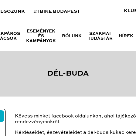
KLU
OLGOZUNK
#I BIKE BUDAPEST
ESEMÉNYEK
ÉKPÁROS
SZAKMAI
ÉS
RÓLUNK
HÍREK
NÁCSOK
TUDÁSTÁR
KAMPÁNYOK
DÉL-BUDA
Kövess minket
facebook
oldalunkon, ahol tájékozód
rendezvényeinkről.
Kérdéseidet, észevételeidet a del-buda kukac kere