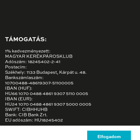
TÁMOGATÁS:
1% kedvezményezett:
MAGYAR KERÉKPÁROSKLUB
Adószám: 18245402-2-41
Postacím:
Székhely: 1133 Budapest, Kárpát u. 48.
Bankszámlaszám:
10700488-48619307-51100005
IBAN (HUF):
HU66 1070 0488 4861 9307 5110 0005
IBAN (EUR):
HU24 1070 0488 4861 9307 5000 0005
SWIFT: CIBHHUHB
Bank: CIB Bank Zrt.
EU adószám: HU18245402
Elfogadom