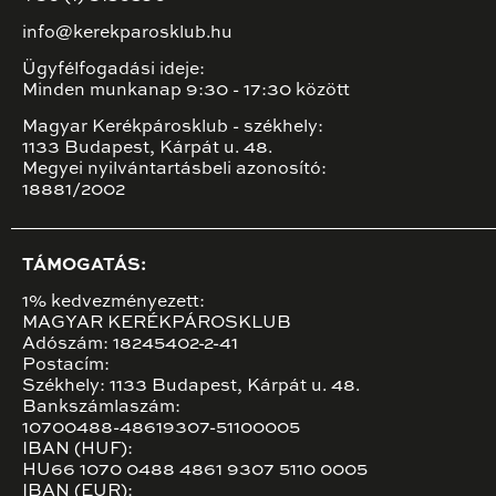
info@kerekparosklub.hu
Ügyfélfogadási ideje:
Minden munkanap 9:30 - 17:30 között
Magyar Kerékpárosklub - székhely:
1133 Budapest, Kárpát u. 48.
Megyei nyilvántartásbeli azonosító:
18881/2002
TÁMOGATÁS:
1% kedvezményezett:
MAGYAR KERÉKPÁROSKLUB
Adószám: 18245402-2-41
Postacím:
Székhely: 1133 Budapest, Kárpát u. 48.
Bankszámlaszám:
10700488-48619307-51100005
IBAN (HUF):
HU66 1070 0488 4861 9307 5110 0005
IBAN (EUR):