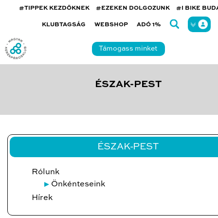
#TIPPEK KEZDŐKNEK
#EZEKEN DOLGOZUNK
#I BIKE BU
KLUBTAGSÁG
WEBSHOP
ADÓ 1%
Támogass minket
ÉSZAK-PEST
ÉSZAK-PEST
Rólunk
Önkénteseink
Hírek