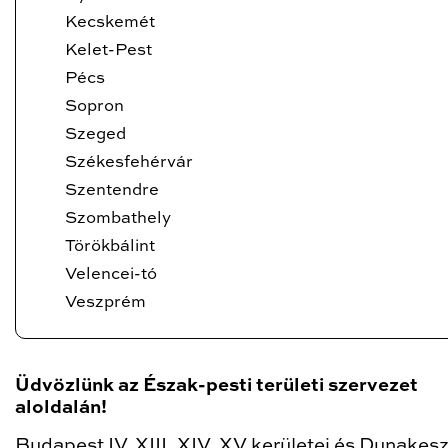
Kecskemét
Kelet-Pest
Pécs
Sopron
Szeged
Székesfehérvár
Szentendre
Szombathely
Törökbálint
Velencei-tó
Veszprém
Üdvözlünk az Észak-pesti területi szervezet
aloldalán!
Budapest IV. XIII, XIV, XV kerületei és Dunakesz