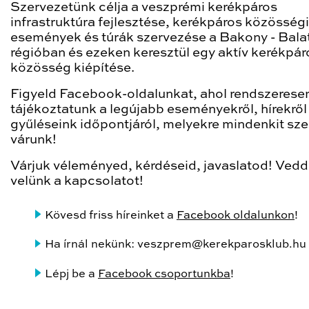
Szervezetünk célja a veszprémi kerékpáros
infrastruktúra fejlesztése, kerékpáros közösségi
események és túrák szervezése a Bakony - Bala
régióban és ezeken keresztül egy aktív kerékpár
közösség kiépítése.
Figyeld Facebook-oldalunkat, ahol rendszerese
tájékoztatunk a legújabb eseményekről, hírekről
gyűléseink időpontjáról, melyekre mindenkit sze
várunk!
Várjuk véleményed, kérdéseid, javaslatod! Vedd 
velünk a kapcsolatot!
Kövesd friss híreinket a
Facebook oldalunkon
!
Ha írnál nekünk: veszprem@kerekparosklub.hu
Lépj be a
Facebook csoportunkba
!