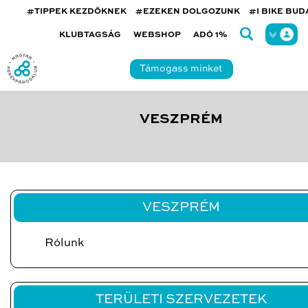
#TIPPEK KEZDŐKNEK
#EZEKEN DOLGOZUNK
#I BIKE BU
KLUBTAGSÁG
WEBSHOP
ADÓ 1%
Támogass minket
VESZPRÉM
VESZPRÉM
Rólunk
TERÜLETI SZERVEZETEK