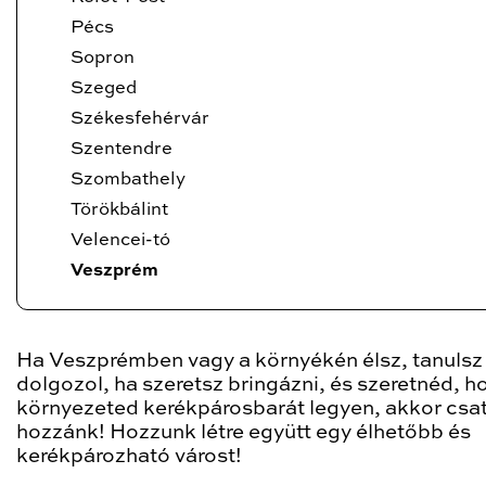
Pécs
Sopron
Szeged
Székesfehérvár
Szentendre
Szombathely
Törökbálint
Velencei-tó
Veszprém
Ha Veszprémben vagy a környékén élsz, tanulsz
dolgozol, ha szeretsz bringázni, és szeretnéd, h
környezeted kerékpárosbarát legyen, akkor csa
hozzánk! Hozzunk létre együtt egy élhetőbb és
kerékpározható várost!