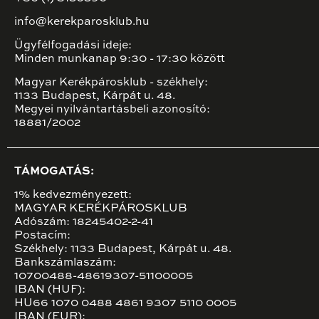
info@kerekparosklub.hu
Ügyfélfogadási ideje:
Minden munkanap 9:30 - 17:30 között
Magyar Kerékpárosklub - székhely:
1133 Budapest, Kárpát u. 48.
Megyei nyilvántartásbeli azonosító:
18881/2002
TÁMOGATÁS:
1% kedvezményezett:
MAGYAR KERÉKPÁROSKLUB
Adószám: 18245402-2-41
Postacím:
Székhely: 1133 Budapest, Kárpát u. 48.
Bankszámlaszám:
10700488-48619307-51100005
IBAN (HUF):
HU66 1070 0488 4861 9307 5110 0005
IBAN (EUR):