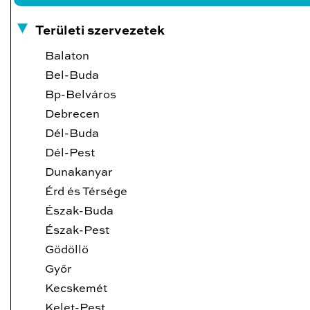
Területi szervezetek
Balaton
Bel-Buda
Bp-Belváros
Debrecen
Dél-Buda
Dél-Pest
Dunakanyar
Érd és Térsége
Észak-Buda
Észak-Pest
Gödöllő
Győr
Kecskemét
Kelet-Pest