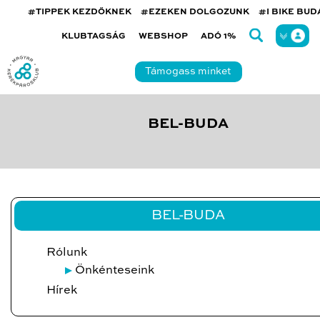
#TIPPEK KEZDŐKNEK
#EZEKEN DOLGOZUNK
#I BIKE BU
KLUBTAGSÁG
WEBSHOP
ADÓ 1%
Támogass minket
BEL-BUDA
BEL-BUDA
Rólunk
Önkénteseink
Hírek