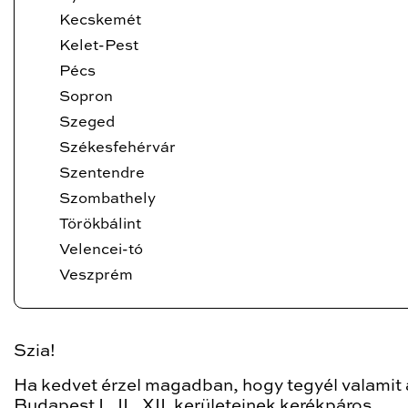
Kecskemét
Kelet-Pest
Pécs
Sopron
Szeged
Székesfehérvár
Szentendre
Szombathely
Törökbálint
Velencei-tó
Veszprém
Szia!
Ha kedvet érzel magadban, hogy tegyél valamit 
Budapest I., II., XII. kerületeinek kerékpáros