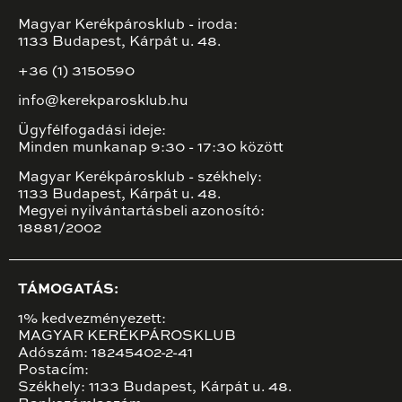
Magyar Kerékpárosklub - iroda:
1133 Budapest, Kárpát u. 48.
+36 (1) 3150590
info@kerekparosklub.hu
Ügyfélfogadási ideje:
Minden munkanap 9:30 - 17:30 között
Magyar Kerékpárosklub - székhely:
1133 Budapest, Kárpát u. 48.
Megyei nyilvántartásbeli azonosító:
18881/2002
TÁMOGATÁS:
1% kedvezményezett:
MAGYAR KERÉKPÁROSKLUB
Adószám: 18245402-2-41
Postacím:
Székhely: 1133 Budapest, Kárpát u. 48.