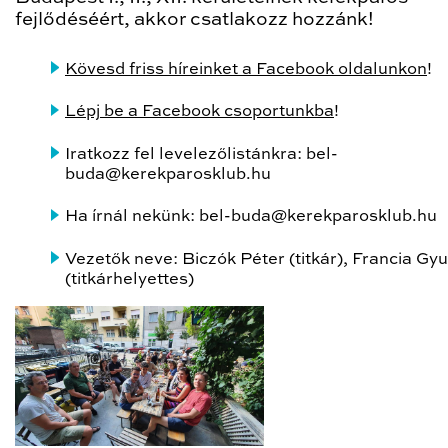
fejlődéséért, akkor csatlakozz hozzánk!
Kövesd friss híreinket a Facebook oldalunkon
!
Lépj be a Facebook csoportunkba
!
Iratkozz fel levelezőlistánkra: bel-
buda@kerekparosklub.hu
Ha írnál nekünk: bel-buda@kerekparosklub.hu
Vezetők neve: Biczók Péter (titkár), Francia Gyu
(titkárhelyettes)