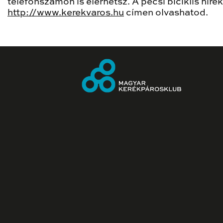
telefonszámon is elérhetsz. A pécsi biciklis hírek
http://www.kerekvaros.hu
címen olvashatod.