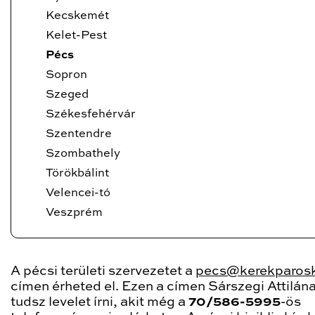
Kecskemét
Kelet-Pest
Pécs
Sopron
Szeged
Székesfehérvár
Szentendre
Szombathely
Törökbálint
Velencei-tó
Veszprém
A pécsi területi szervezetet a
pecs@kerekparosk
címen érheted el. Ezen a címen Sárszegi Attilán
tudsz levelet írni, akit még a
70/586-5995
-ös