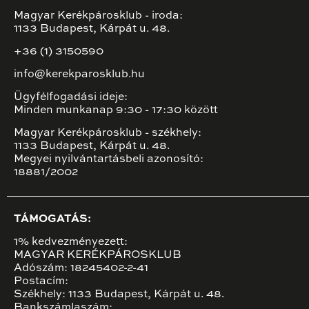
Magyar Kerékpárosklub - iroda:
1133 Budapest, Kárpát u. 48.
+36 (1) 3150590
info@kerekparosklub.hu
Ügyfélfogadási ideje:
Minden munkanap 9:30 - 17:30 között
Magyar Kerékpárosklub - székhely:
1133 Budapest, Kárpát u. 48.
Megyei nyilvántartásbeli azonosító:
18881/2002
TÁMOGATÁS:
1% kedvezményezett:
MAGYAR KERÉKPÁROSKLUB
Adószám: 18245402-2-41
Postacím:
Székhely: 1133 Budapest, Kárpát u. 48.
Bankszámlaszám: