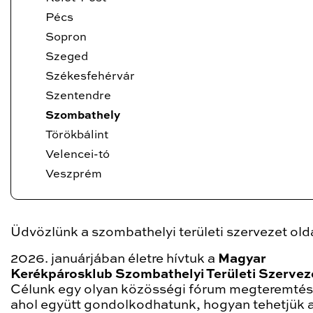
Pécs
Sopron
Szeged
Székesfehérvár
Szentendre
Szombathely
Törökbálint
Velencei-tó
Veszprém
Üdvözlünk a szombathelyi területi szervezet old
2026. januárjában életre hívtuk a
Magyar
Kerékpárosklub Szombathelyi Területi Szervez
Célunk egy olyan közösségi fórum megteremtése
ahol együtt gondolkodhatunk, hogyan tehetjük a