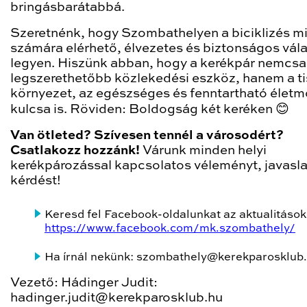
bringásbarátabbá.
Szeretnénk, hogy Szombathelyen a biciklizés m
számára elérhető, élvezetes és biztonságos vál
legyen. Hiszünk abban, hogy a kerékpár nemcsa
legszerethetőbb közlekedési eszköz, hanem a t
környezet, az egészséges és fenntartható élet
kulcsa is. Röviden: Boldogság két keréken 😊
Van ötleted? Szívesen tennél a városodért?
Csatlakozz hozzánk!
Várunk minden helyi
kerékpározással kapcsolatos véleményt, javasla
kérdést!
Keresd fel Facebook-oldalunkat az aktualitások
https://www.facebook.com/mk.szombathely/
Ha írnál nekünk: szombathely@kerekparosklub
Vezető: Hádinger Judit:
hadinger.judit@kerekparosklub.hu