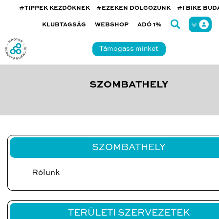
#TIPPEK KEZDŐKNEK
#EZEKEN DOLGOZUNK
#I BIKE BU
KLUBTAGSÁG
WEBSHOP
ADÓ 1%
Támogass minket
SZOMBATHELY
SZOMBATHELY
Rólunk
TERÜLETI SZERVEZETEK