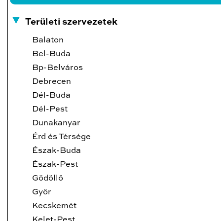
Területi szervezetek
Balaton
Bel-Buda
Bp-Belváros
Debrecen
Dél-Buda
Dél-Pest
Dunakanyar
Érd és Térsége
Észak-Buda
Észak-Pest
Gödöllő
Győr
Kecskemét
Kelet-Pest